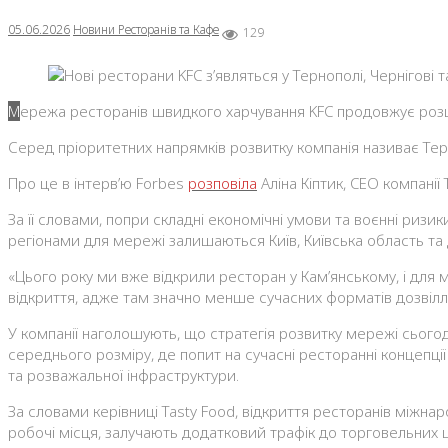
05.06.2026
Новини Ресторанів та Кафе
129
Мережа ресторанів швидкого харчування KFC продовжує розшир
Серед пріоритетних напрямків розвитку компанія називає Терн
Про це в інтерв’ю Forbes
розповіла
Аліна Кіптик, CEO компанії 
За її словами, попри складні економічні умови та воєнні ризи
регіонами для мережі залишаються Київ, Київська область та
«Цього року ми вже відкрили ресторан у Кам’янському, і для 
відкриття, адже там значно менше сучасних форматів дозвілля
У компанії наголошують, що стратегія розвитку мережі сього
середнього розміру, де попит на сучасні ресторанні концеп
та розважальної інфраструктури.
За словами керівниці Tasty Food, відкриття ресторанів міжн
робочі місця, залучають додатковий трафік до торговельних 