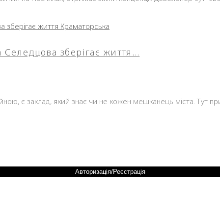
на Селедцова зберігає життя…
ійною, є заклад, який знає чи не кожен мешканець міста. Тут п
Авторизація/Реєстрація