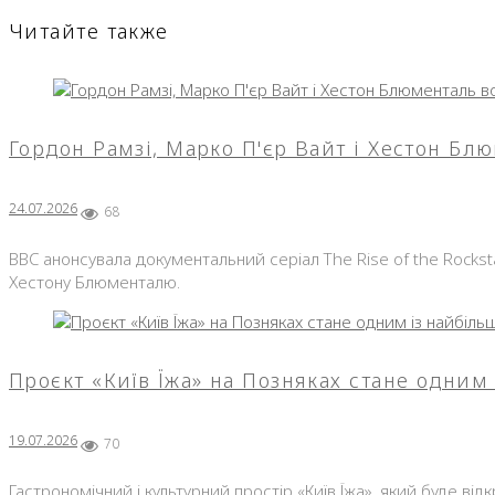
Читайте также
Гордон Рамзі, Марко П'єр Вайт і Хестон Бл
24.07.2026
68
BBC анонсувала документальний серіал The Rise of the Rocks
Хестону Блюменталю.
Проєкт «Київ Їжа» на Позняках стане одним
19.07.2026
70
Гастрономічний і культурний простір «Київ Їжа», який буде ві