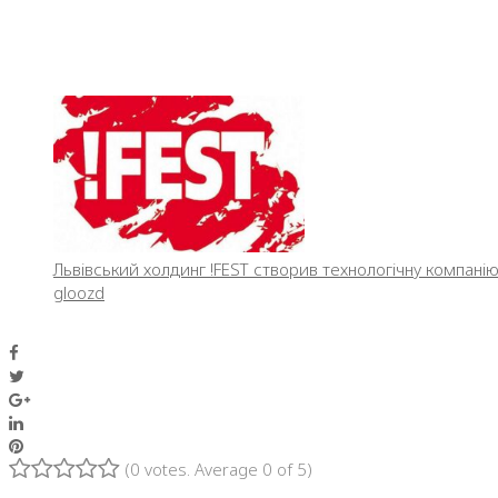
Львівський холдинг !FEST створив технологічну компані
gloozd
Facebook
Twitter
Google+
LinkedIn
Pinterest
(
0 votes
. Average
0
of 5)
1
2
3
4
5