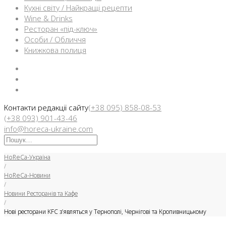
Кухні світу / Найкращі рецепти
Wine & Drinks
Ресторан «під-ключ»
Особи / Обличчя
Книжкова полиця
Facebook
Instargam
Telegram
Контакти редакції сайту
(+38 095) 858-08-53
(+38 093) 901-43-46
info@horeca-ukraine.com
Искать:
HoReCa-Україна
/
HoReCa-Новини
/
Новини Ресторанів та Кафе
/
Нові ресторани KFC з’являться у Тернополі, Чернігові та Кропивницькому