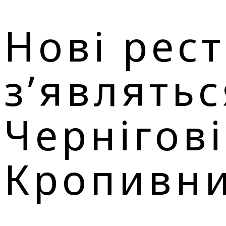
Нові рес
з’являтьс
Чернігові
Кропивн