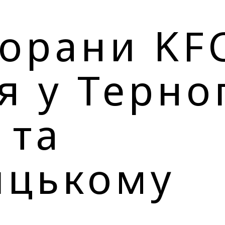
торани KF
я у Терно
 та
ицькому