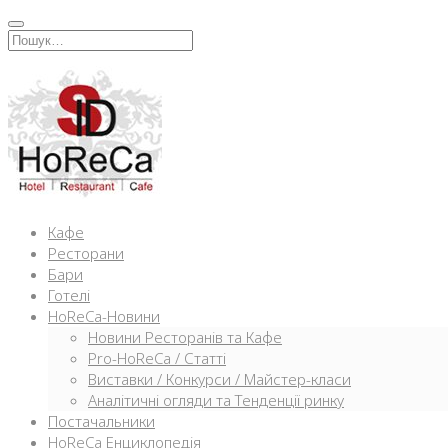
Перейти
к
Искать:
содержимому
Кафе
Ресторани
Бари
Готелі
HoReCa-Новини
Новини Ресторанів та Кафе
Pro-HoReCa / Статті
Виставки / Конкурси / Майстер-класи
Аналітичні огляди та Тенденції ринку
Постачальники
HoReCa Енциклопедія