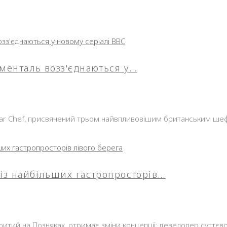
юменталь возз'єднаються у…
tar Chef, присвячений трьом найвпливовішим британським шеф-
 із найбільших гастропросторів…
дкритий на Позняках, отримає зміни концепції: девелопер суттє