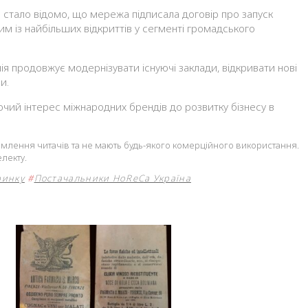
е стало відомо, що мережа підписала договір про запуск
 із найбільших відкриттів у сегменті громадського
я продовжує модернізувати існуючі заклади, відкривати нові
и.
аючий інтерес міжнародних брендів до розвитку бізнесу в
йомлення читачів та не мають будь-якого комерційного використання.
лекту.
ринку
#
Постачальники HoReCa Україна