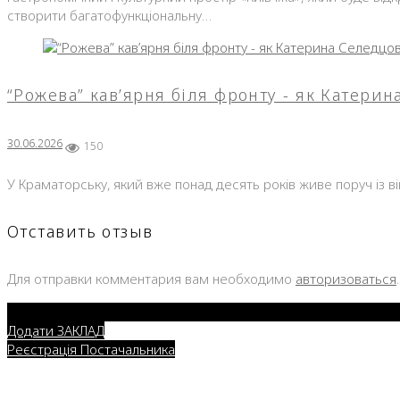
створити багатофункціональну…
“Рожева” кав’ярня біля фронту - як Катери
30.06.2026
150
У Краматорську, який вже понад десять років живе поруч із в
Отставить отзыв
Для отправки комментария вам необходимо
авторизоваться
.
Додати ЗАКЛАД
Реєстрація Постачальника