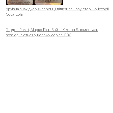
Архівна знахідка у Флоренції відкрила нову сторінку історії
Coca-Cola
Гордон Рамзі, Марко П’єр Вайт і Хестон Блюменталь
возз’єднаються у новому серіалі BBC