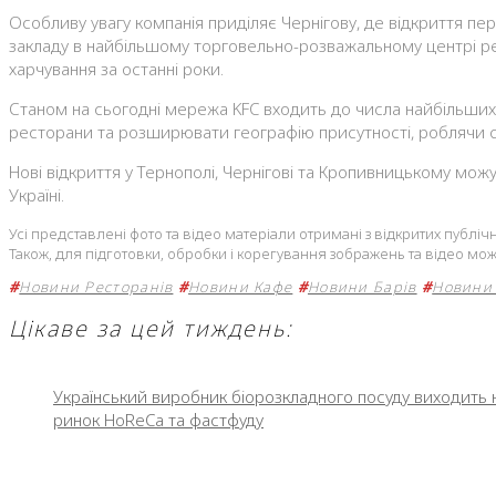
Особливу увагу компанія приділяє Чернігову, де відкриття пе
закладу в найбільшому торговельно-розважальному центрі ре
харчування за останні роки.
Станом на сьогодні мережа KFC входить до числа найбільших 
ресторани та розширювати географію присутності, роблячи став
Нові відкриття у Тернополі, Чернігові та Кропивницькому мож
Україні.
Усі представлені фото та відео матеріали отримані з відкритих публ
Також, для підготовки, обробки і корегування зображень та відео мож
#
Новини Ресторанів
#
Новини Кафе
#
Новини Барів
#
Новини 
Цікаве за цей тиждень:
Український виробник біорозкладного посуду виходить 
ринок HoReCa та фастфуду