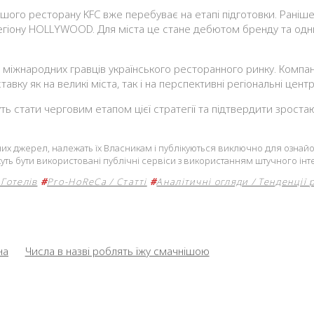
ршого ресторану KFC вже перебуває на етапі підготовки. Раніш
гіону HOLLYWOOD. Для міста це стане дебютом бренду та одним
міжнародних гравців українського ресторанного ринку. Компані
ку як на великі міста, так і на перспективні регіональні центр
уть стати черговим етапом цієї стратегії та підтвердити зрост
ічних джерел, належать їх Власникам і публікуються виключно для озна
уть бути використовані публічні сервіси з використанням штучного інте
Готелів
#
Pro-HoReCa / Статті
#
Аналітичні огляди / Тенденції 
на
Числа в назві роблять їжу смачнішою