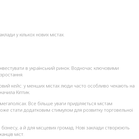
клади у кількох нових містах.
є інвестувати в український ринок. Водночас ключовими
 зростання.
азовий кейс: у менших містах люди часто особливо чекають на
начила Кіптик.
мегаполісах. Все більше уваги приділяється містам
 може стати додатковим стимулом для розвитку торговельної
бізнесу, а й для місцевих громад. Нові заклади створюють
анців міст.