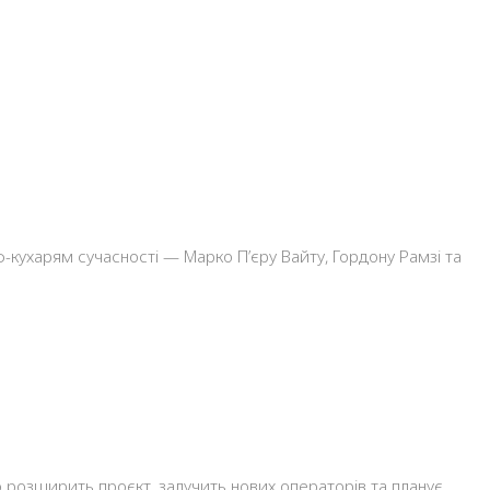
кухарям сучасності — Марко П’єру Вайту, Гордону Рамзі та
во розширить проєкт, залучить нових операторів та планує