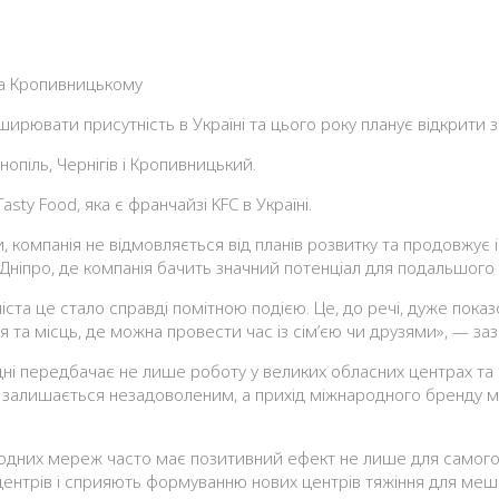
ювати присутність в Україні та цього року планує відкрити за
опіль, Чернігів і Кропивницький.
Tasty Food, яка є франчайзі KFC в Україні.
ки, компанія не відмовляється від планів розвитку та продовжу
 Дніпро, де компанія бачить значний потенціал для подальшого
міста це стало справді помітною подією. Це, до речі, дуже пок
 та місць, де можна провести час із сім’єю чи друзями», — заз
дні передбачає не лише роботу у великих обласних центрах та 
ції залишається незадоволеним, а прихід міжнародного бренду
ародних мереж часто має позитивний ефект не лише для самого 
центрів і сприяють формуванню нових центрів тяжіння для мешк