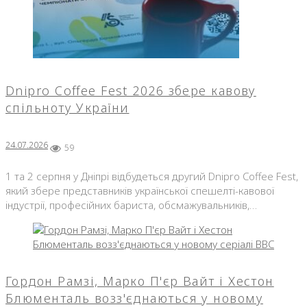
Dnipro Coffee Fest 2026 збере кавову
спільноту України
24.07.2026
59
1 та 2 серпня у Дніпрі відбудеться другий Dnipro Coffee Fest,
який збере представників української спешелті-кавової
індустрії, професійних бариста, обсмажувальників,…
Гордон Рамзі, Марко П'єр Вайт і Хестон
Блюменталь возз'єднаються у новому