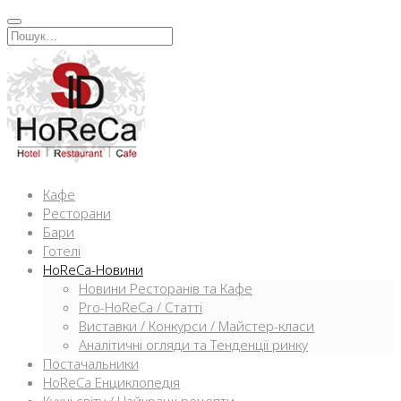
Перейти
к
Искать:
содержимому
Кафе
Ресторани
Бари
Готелі
HoReCa-Новини
Новини Ресторанів та Кафе
Pro-HoReCa / Статті
Виставки / Конкурси / Майстер-класи
Аналітичні огляди та Тенденції ринку
Постачальники
HoReCa Енциклопедія