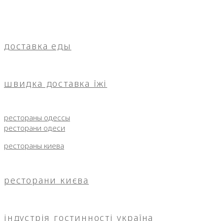
доставка еды
швидка доставка їжі
рестораны одессы
ресторани одеси
рестораны киева
ресторани києва
індустрія гостинності україна