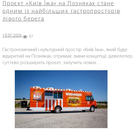
Проєкт «Київ Їжа» на Позняках стане
одним із найбільших гастропросторів
лівого берега
19.07.2026
67
Гастрономічний і культурний простір «Київ Їжа», який буде
відкритий на Позняках, отримає зміни концепції: девелопер
суттєво розширить проєкт, залучить нових…