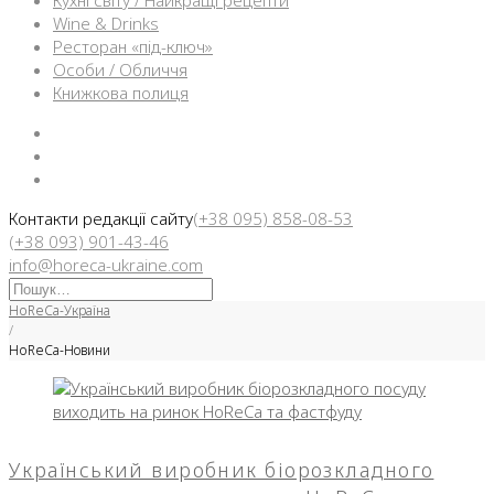
Кухні світу / Найкращі рецепти
Wine & Drinks
Ресторан «під-ключ»
Особи / Обличчя
Книжкова полиця
Facebook
Instargam
Telegram
Контакти редакції сайту
(+38 095) 858-08-53
(+38 093) 901-43-46
info@horeca-ukraine.com
Искать:
HoReCa-Україна
/
HoReCa-Новини
Рубрика:
HoReCa-
Український виробник біорозкладного