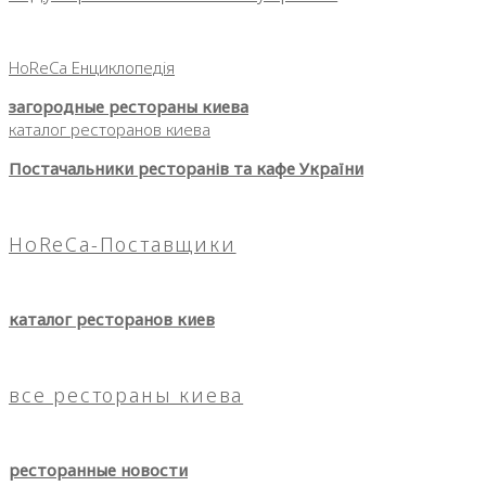
HoReCa Енциклопедія
загородные рестораны киева
каталог ресторанов киева
Постачальники ресторанів та кафе України
HoReCa-Поставщики
каталог ресторанов киев
все рестораны киева
ресторанные новости