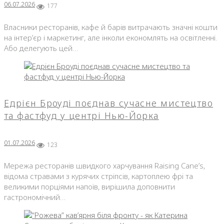
06.07.2026
177
Власники ресторанів, кафе й барів витрачають значні кошти
на інтер’єр і маркетинг, але інколи економлять на освітленні.
Або делегують цей…
Едрієн Броуді поєднав сучасне мистецтво
та фастфуд у центрі Нью-Йорка
01.07.2026
123
Мережа ресторанів швидкого харчування Raising Cane’s,
відома стравами з курячих стріпсів, картоплею фрі та
великими порціями напоїв, вирішила доповнити
гастрономічний…