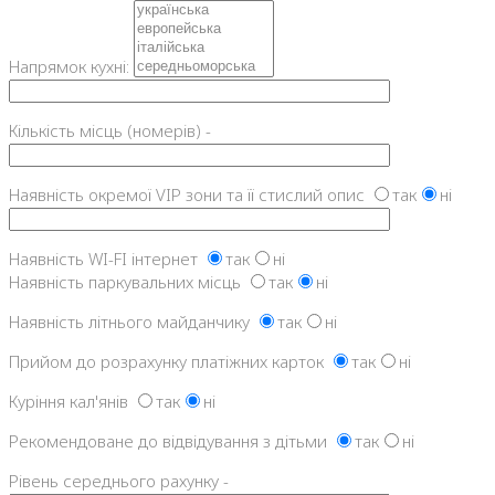
Напрямок кухні:
Кількість місць (номерів) -
Наявність окремої VIP зони та її стислий опис
так
ні
Наявність WI-FI інтернет
так
ні
Наявність паркувальних місць
так
ні
Наявність літнього майданчику
так
ні
Прийом до розрахунку платіжних карток
так
ні
Куріння кал'янів
так
ні
Рекомендоване до відвідування з дітьми
так
ні
Рівень середнього рахунку -