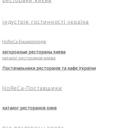
ресторани києва
індустрія гостинності україна
HoReCa Енциклопедія
загородные рестораны киева
каталог ресторанов киева
Постачальники ресторанів та кафе України
HoReCa-Поставщики
каталог ресторанов киев
все рестораны киева