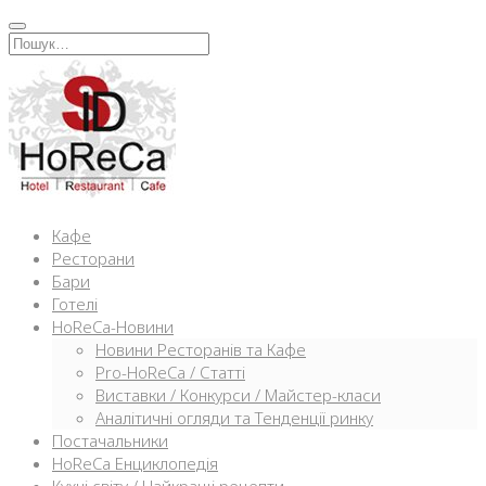
Перейти
к
Искать:
содержимому
Кафе
Ресторани
Бари
Готелі
HoReCa-Новини
Новини Ресторанів та Кафе
Pro-HoReCa / Статті
Виставки / Конкурси / Майстер-класи
Аналітичні огляди та Тенденції ринку
Постачальники
HoReCa Енциклопедія