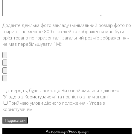
Додайте декілька фото закладу (мінімальний розмір фото по
ширині - не менше 800 пікселей та зображення має бути
орієнтовано по горизонталі, загальний розмір зображення -
не має перебільшувати 1М):
Підтвердіть, будь-ласка, що Ви ознайомилися з діючею
"Угодою з Користувачем"
та повністю з ним згодні:
Приймаю умови діючого положення - Угода з
Користувачем
Авторизація/Реєстрація