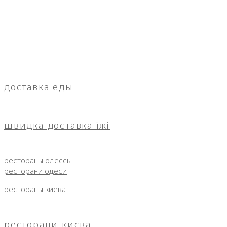
доставка еды
швидка доставка їжі
рестораны одессы
ресторани одеси
рестораны киева
ресторани києва