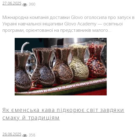
27.06.2025
360
Міжнародна компанія доставки Glovo оголосила про запуск в
Україні навчальної ініціативи Glovo Academy — освітньої
програми, орієнтованої на представників малого…
Як єменська кава підкорює світ завдяки
смаку й традиціям
26.06.2025
358