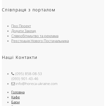
Співпраця з порталом
Про Проект
Додати Заклад
Співробітництво та реклама
Реєстрація Нового Постачальника
Наші Контакти
(095) 858-08-53
(093) 901-43-46
info@horeca-ukraine.com
Головна
Кафе
Бари