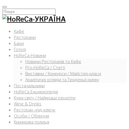
Перейти
к
Искать:
содержимому
Кафе
Ресторани
Бари
Готелі
HoReCa-Новини
Новини Ресторанів та Кафе
Pro-HoReCa / Статті
Виставки / Конкурси / Майстер-класи
Аналітичні огляди та Тенденції ринку
Постачальники
HoReCa Енциклопедія
Кухні світу / Найкращі рецепти
Wine & Drinks
Ресторан «під-ключ»
Особи / Обличчя
Книжкова полиця