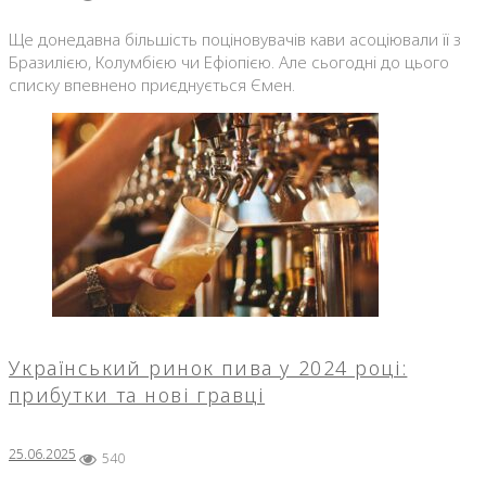
Ще донедавна більшість поціновувачів кави асоціювали її з
Бразилією, Колумбією чи Ефіопією. Але сьогодні до цього
списку впевнено приєднується Ємен.
Український ринок пива у 2024 році:
прибутки та нові гравці
25.06.2025
540