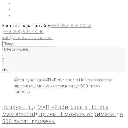
Facebook
Instargam
Telegram
Контакти редакції сайту
(+38 095) 858-08-53
(+38 093) 901-43-46
info@horeca-ukraine.com
Искать:
HoReCa-Україна
/
Г
/
Июнь
Месяц:
Июнь
2025
Конкурс від МХП «Роби своє з Horeca
Masters»: підприємці можуть отримати до
500 тисяч гривень