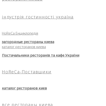
індустрія гостинності україна
HoReCa Енциклопедія
загородные рестораны киева
каталог ресторанов киева
Постачальники ресторанів та кафе України
HoReCa-Поставщики
каталог ресторанов киев
все рестораны киева