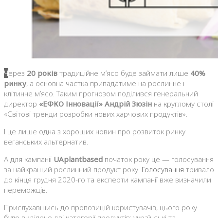
Через
20 років
традиційне м’ясо буде займати лише
40%
ринку
, а основна частка припадатиме на рослинне і
клітинне м’ясо. Таким прогнозом поділився генеральний
директор
«ЕФКО Інновації» Андрій Зюзін
на круглому столі
«Світові тренди розробки нових харчових продуктів».
І це лише одна з хороших новин про розвиток ринку
веганських альтернатив.
А для кампанії
UAplantbased
початок року це — голосування
за найкращий рослинний продукт року.
Голосування
тривало
до кінця грудня 2020-го та експерти кампанії вже визначили
переможців.
Прислухавшись до пропозицій користувачів, цього року
було виділено дві категорії продуктів: українські та