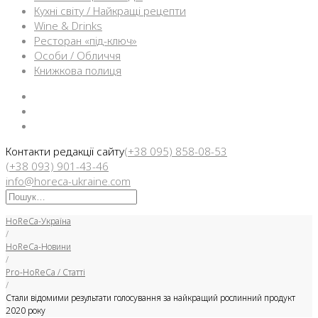
Кухні світу / Найкращі рецепти
Wine & Drinks
Ресторан «під-ключ»
Особи / Обличчя
Книжкова полиця
Facebook
Instargam
Telegram
Контакти редакції сайту
(+38 095) 858-08-53
(+38 093) 901-43-46
info@horeca-ukraine.com
Искать:
HoReCa-Україна
/
HoReCa-Новини
/
Pro-HoReCa / Статті
/
Стали відомими результати голосування за найкращий рослинний продукт
2020 року