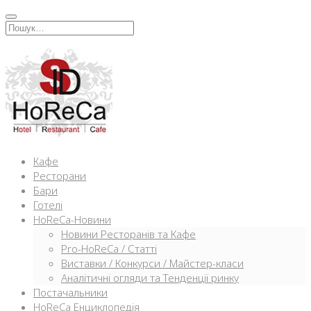
Перейти
к
Искать:
содержимому
Кафе
Ресторани
Бари
Готелі
HoReCa-Новини
Новини Ресторанів та Кафе
Pro-HoReCa / Статті
Виставки / Конкурси / Майстер-класи
Аналітичні огляди та Тенденції ринку
Постачальники
HoReCa Енциклопедія