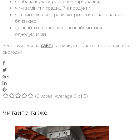
як збалансувати рослинне харчування;
чим замінити традиційні продукти;
як приготувати страви, котрі вразять вас і ваших
близьких;
де знайти натхнення та познайомитися з
однодумцями.
Реєструйтеся на
сайті
та смакуйте багатство рослин вже
сьогодні!
Facebook
Twitter
Google+
LinkedIn
Pinterest
(
0 votes
. Average
0
of 5)
1
2
3
4
5
Читайте также