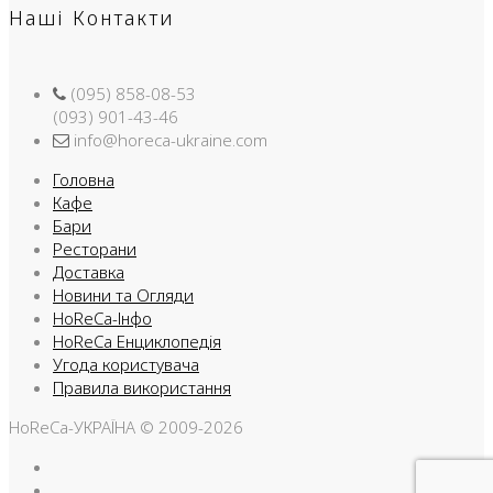
Наші Контакти
(095) 858-08-53
(093) 901-43-46
info@horeca-ukraine.com
Головна
Кафе
Бари
Ресторани
Доставка
Новини та Огляди
HoReCa-Інфо
HoReCa Енциклопедія
Угода користувача
Правила використання
HoReCa-УКРАЇНА © 2009-2026
Facebook
Instargam