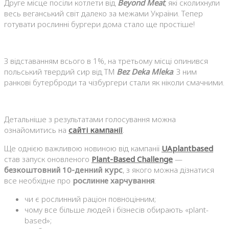
Друге місце посіли котлети від
Beyond Meat
, які сколихнули
весь веганський світ далеко за межами України. Тепер
готувати рослинні бургери дома стало ще простіше!
З відставанням всього в 1%, на третьому місці опинився
польський твердий сир від ТМ
Bez Deka Mleka
. З ним
ранкові бутерброди та чізбургери стали як ніколи смачними.
Детальніше з результатами голосування можна
ознайомитись на
сайті кампанії
.
Ще однією важливою новиною від кампанії
UAplantbased
став запуск оновленого
Plant-Based Challenge
—
безкоштовний 10-денний курс
, з якого можна дізнатися
все необхідне про
рослинне харчування
:
чи є рослинний раціон повноцінним;
чому все більше людей і бізнесів обирають «plant-
based»;