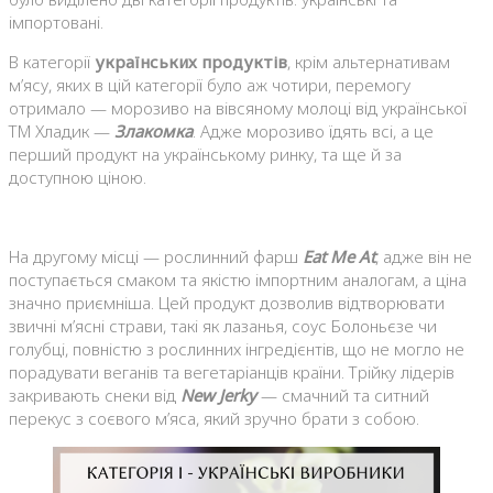
імпортовані.
В категорії
українських продуктів
, крім альтернативам
м’ясу, яких в цій категорії було аж чотири, перемогу
отримало — морозиво на вівсяному молоці від української
ТМ Хладик —
Злакомка
. Адже морозиво їдять всі, а це
перший продукт на українському ринку, та ще й за
доступною ціною.
На другому місці — рослинний фарш
Eat Me At
, адже він не
поступається смаком та якістю імпортним аналогам, а ціна
значно приємніша. Цей продукт дозволив відтворювати
звичні м’ясні страви, такі як лазанья, соус Болоньєзе чи
голубці, повністю з рослинних інгредієнтів, що не могло не
порадувати веганів та вегетаріанців країни. Трійку лідерів
закривають снеки від
New Jerky
— смачний та ситний
перекус з соєвого м’яса, який зручно брати з собою.