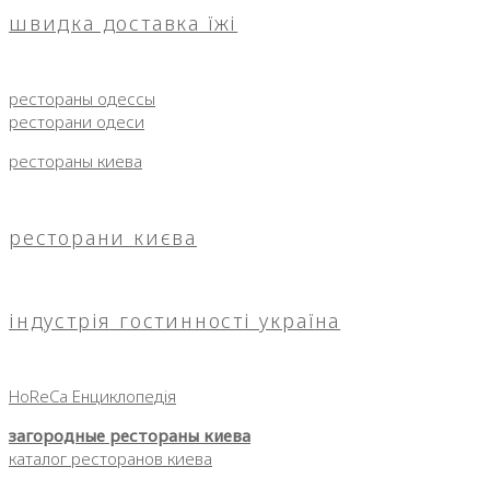
швидка доставка їжі
рестораны одессы
ресторани одеси
рестораны киева
ресторани києва
індустрія гостинності україна
HoReCa Енциклопедія
загородные рестораны киева
каталог ресторанов киева