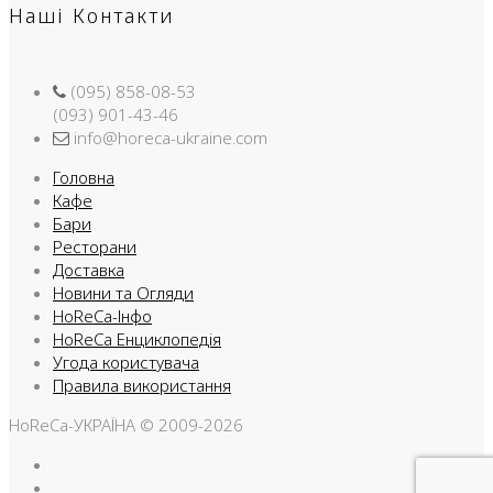
Наші Контакти
(095) 858-08-53
(093) 901-43-46
info@horeca-ukraine.com
Головна
Кафе
Бари
Ресторани
Доставка
Новини та Огляди
HoReCa-Інфо
HoReCa Енциклопедія
Угода користувача
Правила використання
HoReCa-УКРАЇНА © 2009-2026
Facebook
Instargam