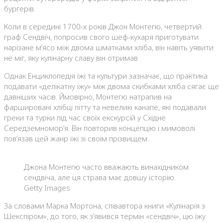
бургерів.
Коли в середині 1700-х років Джон Монтегю, четвертий
граф Сендвіч, попросив свого шеф-кухаря приготувати
нарізане м’ясо між двома шматками хліба, він навіть уявити
не міг, яку кулінарну славу він отримав .
Однак Енциклопедія їжі та культури зазначає, що практика
подавати «делікатну їжу» між двома скибками хліба сягає ще
давніших часів. Ймовірно, Монтегю натрапив на
фаршировані хлібці пітту та невеликі канапе, які подавали
греки та турки під час своїх екскурсій у Східне
Середземномор’я. Він повторив концепцію і мимоволі
пов’язав цей жанр їжі зі своїм прізвищем.
Джона Монтегю часто вважають винахідником
сендвіча, але ця страва має довшу історію.
Getty Images
За словами Марка Мортона, співавтора книги «Кулінарія з
Шекспіром», до того, як з’явився термін «сендвіч», цю їжу