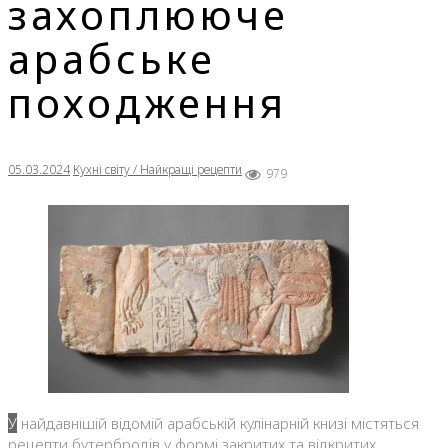
захоплююче
арабське
походження
05.03.2024
Кухні світу / Найкращі рецепти
979
У найдавнішій відомій арабській кулінарній книзі містяться
рецепти бутербродів у формі закритих та відкритих