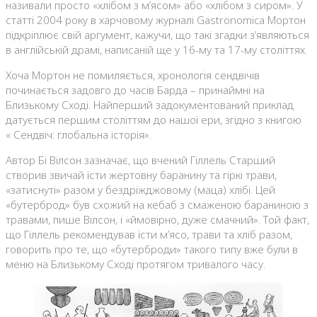
називали просто «хлібом з м’ясом» або «хлібом з сиром». У
статті 2004 року в харчовому журналі Gastronomica Мортон
підкріплює свій аргумент, кажучи, що такі згадки з’являються
в англійській драмі, написаній ще у 16-му та 17-му століттях.
Хоча Мортон не помиляється, хронологія сендвічів
починається задовго до часів Барда – принаймні на
Близькому Сході. Найперший задокументований приклад
датується першим століттям до нашої ери, згідно з книгою
« Сендвіч: глобальна історія».
Автор Бі Вілсон зазначає, що вчений Гіллель Старший
створив звичай їсти жертовну баранину та гіркі трави,
«затиснуті» разом у бездріжджовому (маца) хлібі. Цей
«бутерброд» був схожий на кебаб з смаженою бараниною з
травами, пише Вілсон, і «ймовірно, дуже смачний». Той факт,
що Гіллель рекомендував їсти м’ясо, трави та хліб разом,
говорить про те, що «бутерброди» такого типу вже були в
меню на Близькому Сході протягом тривалого часу.