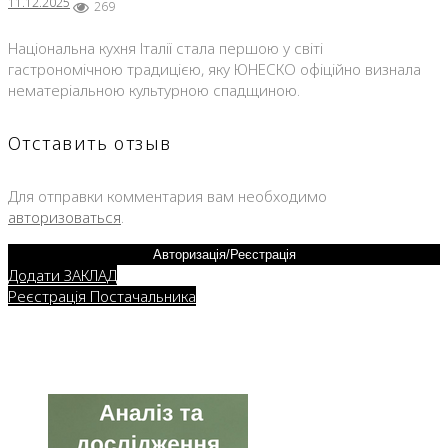
11.12.2025
269
Національна кухня Італії стала першою у світі
гастрономічною традицією, яку ЮНЕСКО офіційно визнала
нематеріальною культурною спадщиною.
Отставить отзыв
Для отправки комментария вам необходимо
авторизоваться
.
Авторизація/Реєстрація
Додати ЗАКЛАД
Реєстрація Постачальника