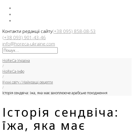
Facebook
Instargam
Telegram
Контакти редакції сайту
(+38 095) 858-08-53
(+38 093) 901-43-46
info@horeca-ukraine.com
Искать:
HoReCa-Україна
/
HoReCa-Інфо
/
Кухні світу / Найкращі рецепти
/
Історія сендвіча: їжа, яка має захоплююче арабське походження
Історія сендвіча:
їжа, яка має