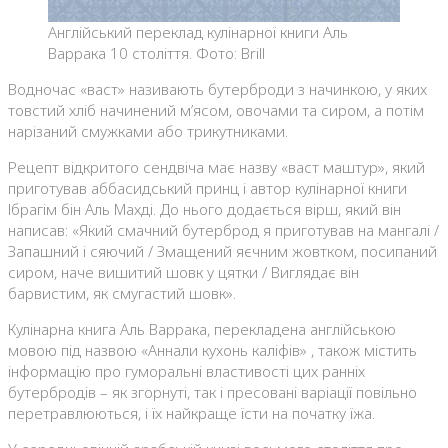
Англійський переклад кулінарної книги Аль
Варрака 10 століття. Фото: Brill
Водночас «васт» називають бутерброди з начинкою, у яких
товстий хліб начинений м’ясом, овочами та сиром, а потім
нарізаний смужками або трикутниками.
Рецепт відкритого сендвіча має назву «васт маштур», який
приготував аббасидський принц і автор кулінарної книги
Ібрагім бін Аль Махді. До нього додається вірш, який він
написав: «Який смачний бутерброд я приготував на мангалі /
Запашний і сяючий / Змащений яєчним жовтком, посипаний
сиром, наче вишитий шовк у цятки / Виглядає він
барвистим, як смугастий шовк».
Кулінарна книга Аль Варрака, перекладена англійською
мовою під назвою «Аннали кухонь каліфів» , також містить
інформацію про гуморальні властивості цих ранніх
бутербродів – як згорнуті, так і пресовані варіації повільно
перетравлюються, і їх найкраще їсти на початку їжа.