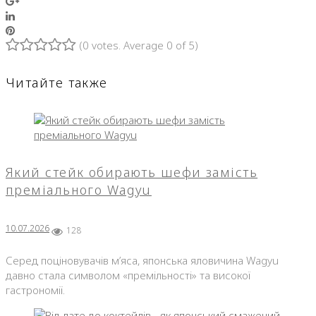
LinkedIn
Pinterest
(
0 votes
. Average
0
of 5)
1
2
3
4
5
Читайте также
Який стейк обирають шефи замість
преміального Wagyu
10.07.2026
128
Серед поціновувачів м’яса, японська яловичина Wagyu
давно стала символом «премільності» та високої
гастрономії.