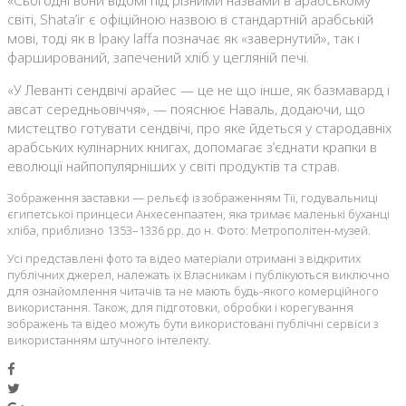
світі, Shata’ir є офіційною назвою в стандартній арабській
мові, тоді як в Іраку laffa позначає як «завернутий», так і
фарширований, запечений хліб у цегляній печі.
«У Леванті сендвічі арайес — це не що інше, як базмавард і
авсат середньовіччя», — пояснює Наваль, додаючи, що
мистецтво готувати сендвічі, про яке йдеться у стародавніх
арабських кулінарних книгах, допомагає з’єднати крапки в
еволюції найпопулярніших у світі продуктів та страв.
Зображення заставки — рельєф із зображенням Тії, годувальниці
єгипетської принцеси Анхесенпаатен, яка тримає маленькі буханці
хліба, приблизно 1353–1336 рр. до н. Фото: Метрополітен-музей.
Усі представлені фото та відео матеріали отримані з відкритих
публічних джерел, належать їх Власникам і публікуються виключно
для ознайомлення читачів та не мають будь-якого комерційного
використання. Також, для підготовки, обробки і корегування
зображень та відео можуть бути використовані публічні сервіси з
використанням штучного інтелекту.
Facebook
Twitter
Google+