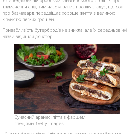
У середньовічній арабській книзі восьмого століття про
тлумачення снів, тим часом, запис про їжу згадує, що сон
про базмавард передвіщає хороше життя з великою
кількістю легких грошей.
Привабливість бутербродів не зникла, але їх середньовічні
назви відійшли до історії.
Сучасний арайєс, пітта з фаршем і
спеціями. Getty Images
«Сьогодні вони відомі під різними назвами в арабському