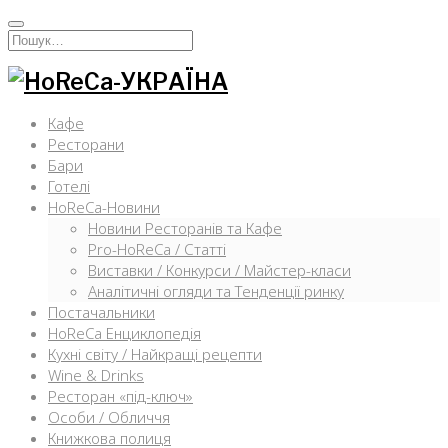
Перейти
к
Искать:
содержимому
Кафе
Ресторани
Бари
Готелі
HoReCa-Новини
Новини Ресторанів та Кафе
Pro-HoReCa / Статті
Виставки / Конкурси / Майстер-класи
Аналітичні огляди та Тенденції ринку
Постачальники
HoReCa Енциклопедія
Кухні світу / Найкращі рецепти
Wine & Drinks
Ресторан «під-ключ»
Особи / Обличчя
Книжкова полиця