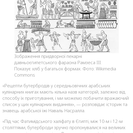
Зображення придворної пекарні
давньоєгипетського фараона Рамзеса III.
Показує хліб у багатьох формах. Фото: Wikimedia
Commons
«Рецепти бутербродів у середньовічних арабських
кулінарних книгах мають кілька назв категорій, залежно від
способу їх приготування, і ми можемо побачити вражаючий
список у цих кулінарних виданнях», — розповідає історик та
знавець арабської їжі Наваль Насралла.
«Під час Фатимідського халіфату в Єгипті, між 10-м і 12-м
століттями, бутерброди зручно пропонувалися на великих