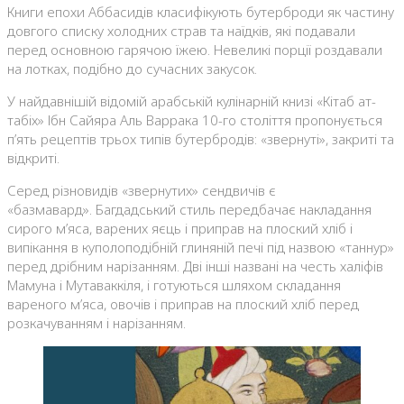
Книги епохи Аббасидів класифікують бутерброди як частину
довгого списку холодних страв та наїдків, які подавали
перед основною гарячою їжею. Невеликі порції роздавали
на лотках, подібно до сучасних закусок.
У найдавнішій відомій арабській кулінарній книзі «Кітаб ат-
табіх» Ібн Сайяра Аль Варрака 10-го століття пропонується
п’ять рецептів трьох типів бутербродів: «звернуті», закриті та
відкриті.
Серед різновидів «звернутих» сендвичів є
«базмавард». Багдадський стиль передбачає накладання
сирого м’яса, варених яєць і приправ на плоский хліб і
випікання в куполоподібній глиняній печі під назвою «таннур»
перед дрібним нарізанням. Дві інші названі на честь халіфів
Мамуна і Мутаваккіля, і готуються шляхом складання
вареного м’яса, овочів і приправ на плоский хліб перед
розкачуванням і нарізанням.