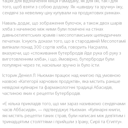
тацях для відзначення кінця Рамадану, як для їжі, так і для
того, щоб взяти з собою додому. Як «швидку та зручну» їжу,
сендвічі за невелику ціну купували на продуктових ринках».
Наваль додає, що зображення булочок, а також двох шарів
хліба з начинкою між ними були помічені на стінах
давньоєгипетських храмів і месопотамських циліндричних
печатках. Існують докази того, що в стародавній Месопотамії
випікали понад 300 сортів хліба, говорить Насралла,
вказуючи, що «споживання бутербродів йде рука об руку з
виготовленням хліба», і що, ймовірно, бутерброди були
популярні через те, наскільки зручно їх було їсти.
Історик Деніел Л. Ньюман працює над книгою під умовною
назвою «Категорії харчових продуктів», яка містить раніше
невідомі кулінарні та фармакологічні традиції Абасидів,
частиною яких є рецепти бутербродів.
«Є кілька прикладів того, що ми зараз називаємо сендвічами
часів Аббасидів», — підтверджує Ньюман. «Кулінарні книги,
які містять рецепти таких страв, були написані між дев’ятим і
тринадцятим століттями і прийшли з Іраку, Сирії та Єгипту».