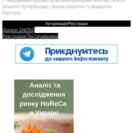
У найдавнішій відомій арабській кулінарній книзі містяться
рецепти бутербродів у формі закритих та відкритих
бургерів.
Авторизація/Реєстрація
Додати ЗАКЛАД
Реєстрація Постачальника