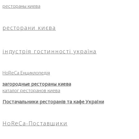
рестораны киева
ресторани києва
індустрія гостинності україна
HoReCa Енциклопедія
загородные рестораны киева
каталог ресторанов киева
Постачальники ресторанів та кафе України
HoReCa-Поставщики