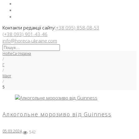
Facebook
Instargam
Telegram
Контакти редакції сайту
(+38 095) 858-08-53
(+38 093) 901-43-46
info@horeca-ukraine.com
Искать:
HoReCa-Україна
/
Г
/
Март
/
5
День:
05.03.2024
Алкогольне морозиво від Guinness
05.03.2024
542