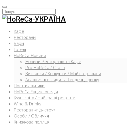
Перейти
к
Искать:
содержимому
Кафе
Ресторани
Бари
Готелі
HoReCa-Новини
Новини Ресторанів та Кафе
Pro-HoReCa / Статті
Виставки / Конкурси / Майстер-класи
Аналітичні огляди та Тенденції ринку
Постачальники
HoReCa Енциклопедія
Кухні світу / Найкращі рецепти
Wine & Drinks
Ресторан «під-ключ»
Особи / Обличчя
Книжкова полиця