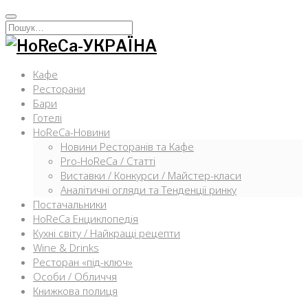
Перейти
к
Искать:
содержимому
Кафе
Ресторани
Бари
Готелі
HoReCa-Новини
Новини Ресторанів та Кафе
Pro-HoReCa / Статті
Виставки / Конкурси / Майстер-класи
Аналітичні огляди та Тенденції ринку
Постачальники
HoReCa Енциклопедія
Кухні світу / Найкращі рецепти
Wine & Drinks
Ресторан «під-ключ»
Особи / Обличчя
Книжкова полиця