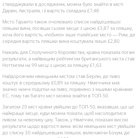
стверджували в дослідженні, можна було знайти в місті
Дарвін, Австралія, і її вартість складала £7,48.
Місто Таранто також очолювало список найдешевшої
пляшки вина, посівши сьоме місце з ціною £3,87 за пляшку,
хоча його вартість «побило» інше італійське місто — Рим, де
середня вартість пляшки вина коштувала лише £2,80.
Нажаль для Сполученого Королівства, країна показала погані
результати, а найвищим рейтингом британського міста став
Ноттінгем на 99 місці з ціною за пляшку £1,63.
Найдорожчим німецьким містом став Берлін, де пиво
коштує в середньому £0,89 за пляшку. Німеччина має
значно нижчі податки на пиво, порівняно з іншими країнами
ЄС, тому так багато міст можна знайти в ТОП-50.
Загалом 20 міст країни увійшли до ТОП-50, вказавши, що це
найкраще місце, куди можна поїхати, щоб насолодитися
пивом за невелику ціну. Також, у Німеччіні, показані високі
результати щодо вартості вина: вісім німецьких міст увійшли
до списку 30 найдешевших пляшок, включаючи Бохум, де