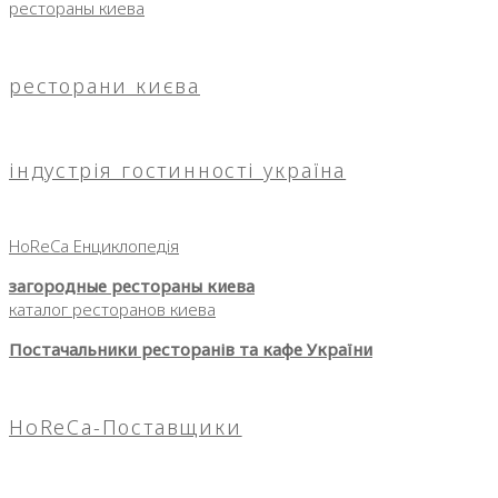
рестораны киева
ресторани києва
індустрія гостинності україна
HoReCa Енциклопедія
загородные рестораны киева
каталог ресторанов киева
Постачальники ресторанів та кафе України
HoReCa-Поставщики