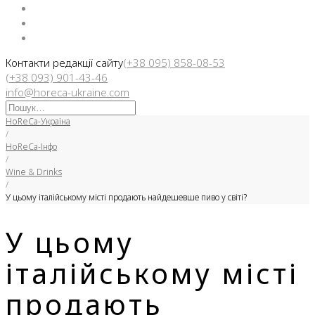
Facebook
Instargam
Telegram
Контакти редакції сайту
(+38 095) 858-08-53
(+38 093) 901-43-46
info@horeca-ukraine.com
Искать:
HoReCa-Україна
/
HoReCa-Інфо
/
Wine & Drinks
/
У цьому італійському місті продають найдешевше пиво у світі?
У цьому
італійському місті
продають