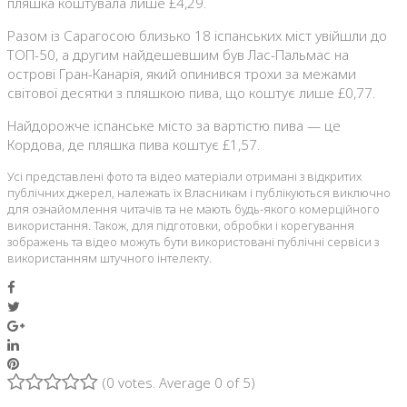
пляшка коштувала лише £4,29.
Разом із Сарагосою близько 18 іспанських міст увійшли до
ТОП-50, а другим найдешевшим був Лас-Пальмас на
острові Гран-Канарія, який опинився трохи за межами
світової десятки з пляшкою пива, що коштує лише £0,77.
Найдорожче іспанське місто за вартістю пива — це
Кордова, де пляшка пива коштує £1,57.
Усі представлені фото та відео матеріали отримані з відкритих
публічних джерел, належать їх Власникам і публікуються виключно
для ознайомлення читачів та не мають будь-якого комерційного
використання. Також, для підготовки, обробки і корегування
зображень та відео можуть бути використовані публічні сервіси з
використанням штучного інтелекту.
Facebook
Twitter
Google+
LinkedIn
Pinterest
(
0 votes
. Average
0
of 5)
1
2
3
4
5