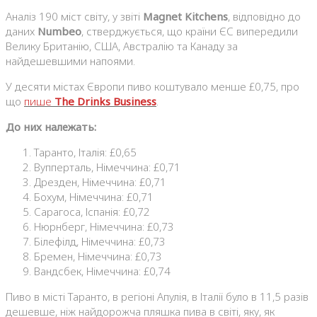
Аналіз 190 міст світу, у звіті
Magnet Kitchens
, відповідно до
даних
Numbeo
, стверджується, що країни ЄС випередили
Велику Британію, США, Австралію та Канаду за
найдешевшими напоями.
У десяти містах Європи пиво коштувало менше £0,75, про
що
пише
The Drinks Business
.
До них належать:
Таранто, Італія: £0,65
Вупперталь, Німеччина: £0,71
Дрезден, Німеччина: £0,71
Бохум, Німеччина: £0,71
Сарагоса, Іспанія: £0,72
Нюрнберг, Німеччина: £0,73
Білефілд, Німеччина: £0,73
Бремен, Німеччина: £0,73
Вандсбек, Німеччина: £0,74
Пиво в місті Таранто, в регіоні Апулія, в Італії було в 11,5 разів
дешевше, ніж найдорожча пляшка пива в світі, яку, як