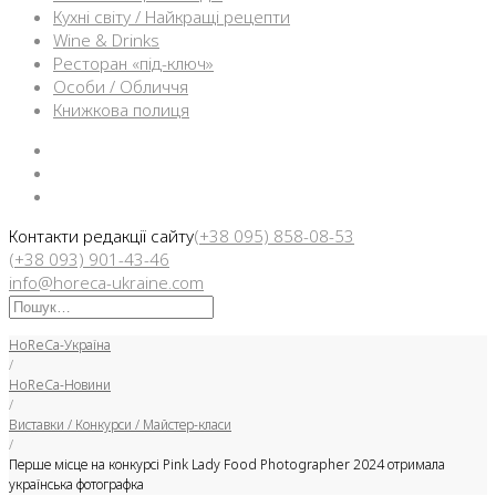
Кухні світу / Найкращі рецепти
Wine & Drinks
Ресторан «під-ключ»
Особи / Обличчя
Книжкова полиця
Facebook
Instargam
Telegram
Контакти редакції сайту
(+38 095) 858-08-53
(+38 093) 901-43-46
info@horeca-ukraine.com
Искать:
HoReCa-Україна
/
HoReCa-Новини
/
Виставки / Конкурси / Майстер-класи
/
Перше місце на конкурсі Pink Lady Food Photographer 2024 отримала
українська фотографка