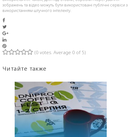
зображень та відео можуть бути використовані публічні сервіси з
використанням штучного інтелекту.
Facebook
Twitter
Google+
LinkedIn
Pinterest
(
0 votes
. Average
0
of 5)
1
2
3
4
5
Читайте также