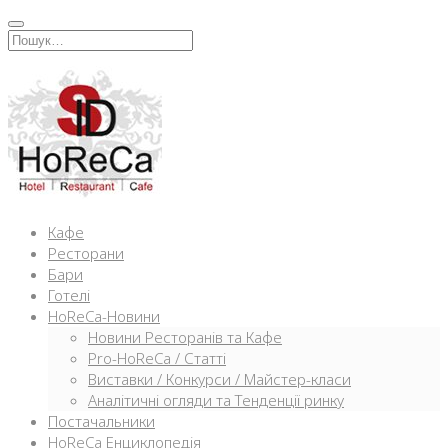
Перейти
к
Искать:
содержимому
Кафе
Ресторани
Бари
Готелі
HoReCa-Новини
Новини Ресторанів та Кафе
Pro-HoReCa / Статті
Виставки / Конкурси / Майстер-класи
Аналітичні огляди та Тенденції ринку
Постачальники
HoReCa Енциклопедія