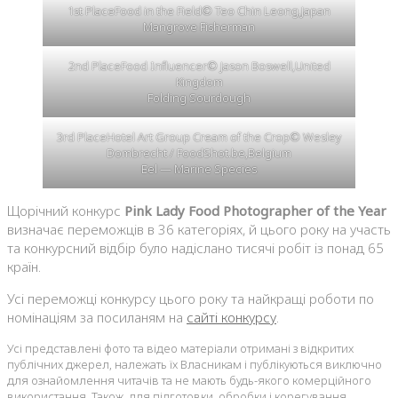
1st PlaceFood in the Field© Teo Chin Leong,Japan
Mangrove Fisherman
2nd PlaceFood Influencer© Jason Boswell,United
Kingdom
Folding Sourdough
3rd PlaceHotel Art Group Cream of the Crop© Wesley
Dombrecht / FoodShot.be,Belgium
Eel — Marine Species
Щорічний конкурс
Pink Lady Food Photographer of the Year
визначає переможців в 36 категоріях, й цього року на участь
та конкурсний відбір було надіслано тисячі робіт із понад 65
країн.
Усі переможці конкурсу цього року та найкращі роботи по
номінаціям за посиланям на
сайті конкурсу
.
Усі представлені фото та відео матеріали отримані з відкритих
публічних джерел, належать їх Власникам і публікуються виключно
для ознайомлення читачів та не мають будь-якого комерційного
використання. Також, для підготовки, обробки і корегування