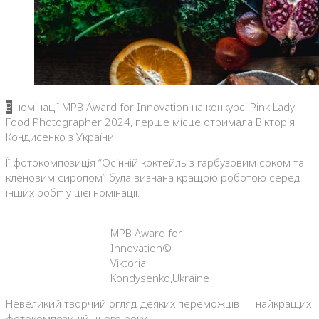
В номінації MPB Award for Innovation на конкурсі Pink Lady
Food Photographer 2024, перше місце отримала Вікторія
Кондисенко з України.
Її фотокомпозиція “Осінній коктейль з гарбузовим соком та
кленовим сиропом” була визнана кращою роботою серед
інших робіт у цієї номінації.
MPB Award for
Innovation©
Viktoria
Kondysenko,Ukraine
Невеликий творчий огляд деяких переможців — найкращих
фотокомпозицій цього року.