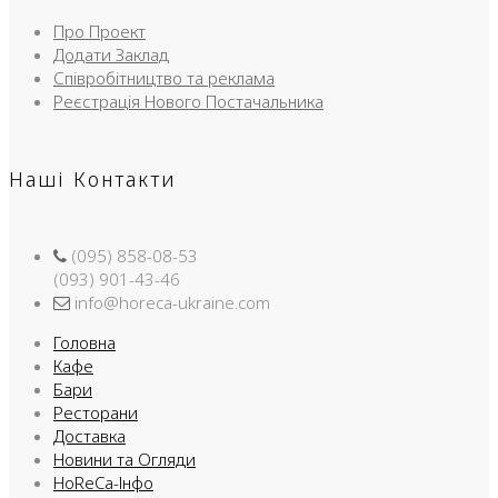
Про Проект
Додати Заклад
Співробітництво та реклама
Реєстрація Нового Постачальника
Наші Контакти
(095) 858-08-53
(093) 901-43-46
info@horeca-ukraine.com
Головна
Кафе
Бари
Ресторани
Доставка
Новини та Огляди
HoReCa-Інфо