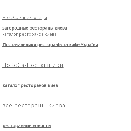
HoReCa Енциклопедія
загородные рестораны киева
каталог ресторанов киева
Постачальники ресторанів та кафе України
HoReCa-Поставщики
каталог ресторанов киев
все рестораны киева
ресторанные новости