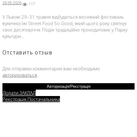
26.05.2026
117
У Львові 29–31 травня відбудеться весняний фестиваль
вуличної їжі Street Food So Good, який цього року святкує
своє десятиріччя. Подія традиційно проходитиме у Парку
культури…
Отставить отзыв
Для отправки комментария вам необходимо
авторизоваться
.
Авторизація/Реєстрація
Додати ЗАКЛАД
Реєстрація Постачальника