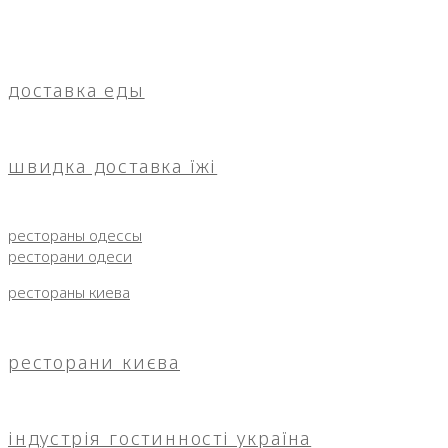
доставка еды
швидка доставка їжі
рестораны одессы
ресторани одеси
рестораны киева
ресторани києва
індустрія гостинності україна