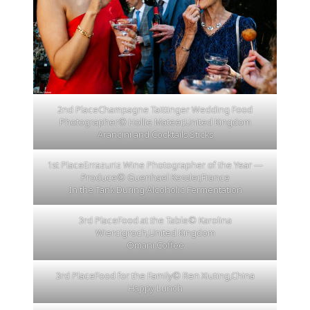
2nd PlaceChampagne Taittinger Wedding Food
Photographer© Hollie Mateer,United Kingdom
Arancini and Cocktails Sticks
1st PlaceErrazuriz Wine Photographer of the Year —
Produce© Guenhael Kessler,France
In the Tank During Alcoholic Fermentation
3rd PlaceFood at the Table© Karolina
Wiercigroch,United Kingdom
Omani Coffee
3rd PlaceFood for the Family© Ren Xiuting,China
Happy Lunch