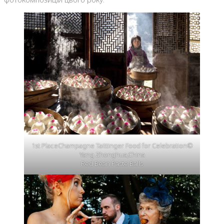
1st PlaceChampagne Taittinger Food for Celebration©
Yang Zhonghua,China
Red Bean Paste Balls