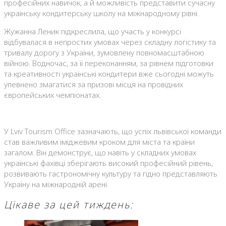
професійних навичок, а й можливість представити сучасну
українську кондитерську школу на міжнародному рівні.
Жужанна Леник підкреслила, що участь у конкурсі
відбувалася в непростих умовах через складну логістику та
тривалу дорогу з України, зумовлену повномасштабною
війною. Водночас, за її переконанням, за рівнем підготовки
та креативності українські кондитери вже сьогодні можуть
упевнено змагатися за призові місця на провідних
європейських чемпіонатах.
У Lviv Tourism Office зазначають, що успіх львівської команди
став важливим іміджевим кроком для міста та країни
загалом. Він демонструє, що навіть у складних умовах
українські фахівці зберігають високий професійний рівень,
розвивають гастрономічну культуру та гідно представляють
Україну на міжнародній арені.
Цікаве за цей тиждень: