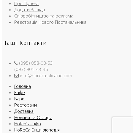
Про Проект
Додати Заклад
Співробітництво та реклама
Реєстрація Нового Постачальника
Наші Контакти
(095) 858-08-53
(093) 901-43-46
info@horeca-ukraine.com
Головна
Кафе
Бари
Ресторани
Доставка
Новини та Огляди
HoReCa-Інфо
HoReCa Енциклопедія