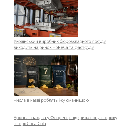
Український виробник біорозкладного посуду
виходить на ринок HoReCa та фастфуду
Числа в назві роблять їжу смачнішою
Архівна знахідка у Флоренції відкрила нову сторінку
історії Coca-Cola