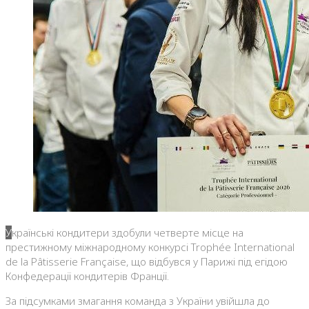
Українські кондитери здобули четверте місце на
престижному міжнародному конкурсі Trophée International
de la Pâtisserie Française, що відбувся у Парижі під егідою
Конфедерації кондитерів Франції.
За підсумками змагання команда з України увійшла до