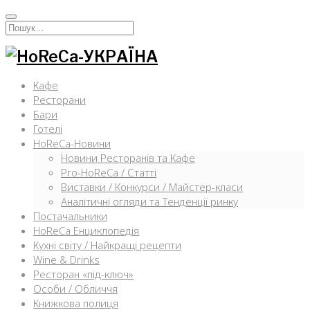
Перейти
к
Искать:
содержимому
Кафе
Ресторани
Бари
Готелі
HoReCa-Новини
Новини Ресторанів та Кафе
Pro-HoReCa / Статті
Виставки / Конкурси / Майстер-класи
Аналітичні огляди та Тенденції ринку
Постачальники
HoReCa Енциклопедія
Кухні світу / Найкращі рецепти
Wine & Drinks
Ресторан «під-ключ»
Особи / Обличчя
Книжкова полиця