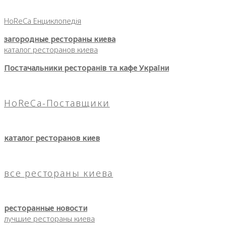
HoReCa Енциклопедія
загородные рестораны киева
каталог ресторанов киева
Постачальники ресторанів та кафе України
HoReCa-Поставщики
каталог ресторанов киев
все рестораны киева
ресторанные новости
лучшие рестораны киева