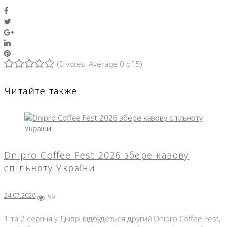
Facebook
Twitter
Google+
LinkedIn
Pinterest
(
0 votes
. Average
0
of 5)
1
2
3
4
5
Читайте также
Dnipro Coffee Fest 2026 збере кавову
спільноту України
24.07.2026
59
1 та 2 серпня у Дніпрі відбудеться другий Dnipro Coffee Fest,