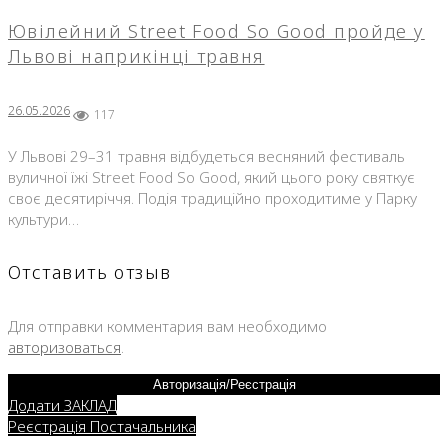
Ювілейний Street Food So Good пройде у
Львові наприкінці травня
26.05.2026
117
У Львові 29–31 травня відбудеться весняний фестиваль
вуличної їжі Street Food So Good, який цього року святкує
своє десятиріччя. Подія традиційно проходитиме у Парку
культури…
Отставить отзыв
Для отправки комментария вам необходимо
авторизоваться
.
Авторизація/Реєстрація
Додати ЗАКЛАД
Реєстрація Постачальника