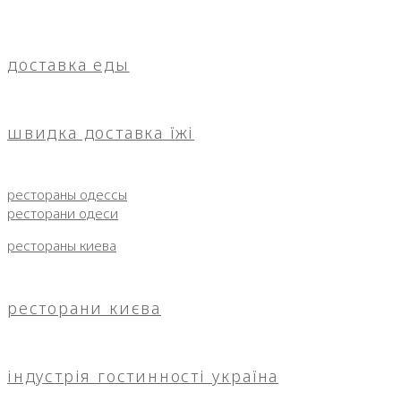
доставка еды
швидка доставка їжі
рестораны одессы
ресторани одеси
рестораны киева
ресторани києва
індустрія гостинності україна