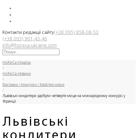
Facebook
Instargam
Telegram
Контакти редакції сайту
(+38 095) 858-08-53
(+38 093) 901-43-46
info@horeca-ukraine.com
Искать:
HoReCa-Україна
/
HoReCa-Новини
/
Виставки / Конкурси / Майстер-класи
/
Львівські кондитери здобули четверте місце на міжнародному конкурсі у
Франції
Львівські
кондитери