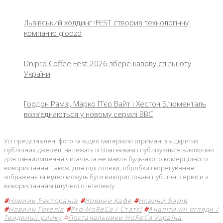
Львівський холдинг !FEST створив технологічну
компанію gloozd
Dnipro Coffee Fest 2026 збере кавову спільноту
України
Гордон Рамзі, Марко П’єр Вайт і Хестон Блюменталь
возз’єднаються у новому серіалі BBC
Усі представлені фото та відео матеріали отримані з відкритих
публічних джерел, належать їх Власникам і публікуються виключно
для ознайомлення читачів та не мають будь-якого комерційного
використання. Також, для підготовки, обробки і корегування
зображень та відео можуть бути використовані публічні сервіси з
використанням штучного інтелекту.
#
Новини Ресторанів
#
Новини Кафе
#
Новини Барів
#
Новини Готелів
#
Pro-HoReCa / Статті
#
Аналітичні огляди /
Тенденції ринку
#
Постачальники HoReCa Україна