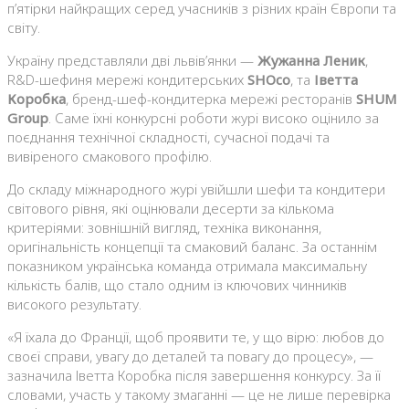
п’ятірки найкращих серед учасників з різних країн Європи та
світу.
Україну представляли дві львів’янки —
Жужанна Леник
,
R&D-шефиня мережі кондитерських
SHOco
, та
Іветта
Коробка
, бренд-шеф-кондитерка мережі ресторанів
SHUM
Group
. Саме їхні конкурсні роботи журі високо оцінило за
поєднання технічної складності, сучасної подачі та
вивіреного смакового профілю.
До складу міжнародного журі увійшли шефи та кондитери
світового рівня, які оцінювали десерти за кількома
критеріями: зовнішній вигляд, техніка виконання,
оригінальність концепції та смаковий баланс. За останнім
показником українська команда отримала максимальну
кількість балів, що стало одним із ключових чинників
високого результату.
«Я їхала до Франції, щоб проявити те, у що вірю: любов до
своєї справи, увагу до деталей та повагу до процесу», —
зазначила Іветта Коробка після завершення конкурсу. За її
словами, участь у такому змаганні — це не лише перевірка