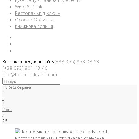
Кухні світу / Найкращі рецепти
Wine & Drinks
Ресторан «під-ключ»
Особи / Обличчя
Книжкова полиця
Facebook
Instargam
Telegram
Контакти редакції сайту
(+38 095) 858-08-53
(+38 093) 901-43-46
info@horeca-ukraine.com
Искать:
HoReCa-Україна
/
Г
/
Июнь
/
26
День: