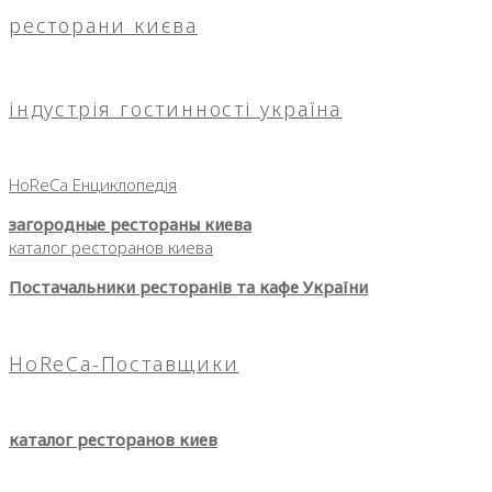
ресторани києва
індустрія гостинності україна
HoReCa Енциклопедія
загородные рестораны киева
каталог ресторанов киева
Постачальники ресторанів та кафе України
HoReCa-Поставщики
каталог ресторанов киев