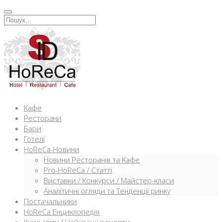
Перейти
к
Искать:
содержимому
Кафе
Ресторани
Бари
Готелі
HoReCa-Новини
Новини Ресторанів та Кафе
Pro-HoReCa / Статті
Виставки / Конкурси / Майстер-класи
Аналітичні огляди та Тенденції ринку
Постачальники
HoReCa Енциклопедія