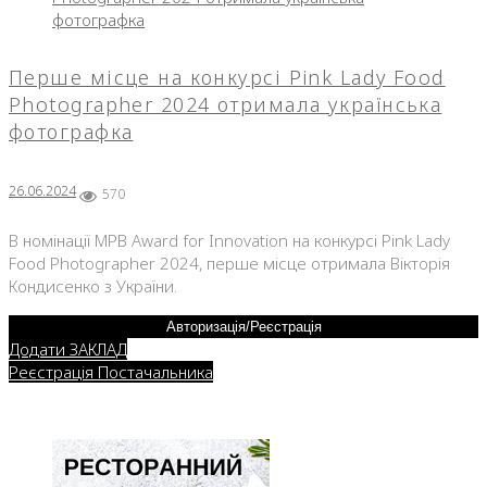
26.06.2024
Перше місце на конкурсі Pink Lady Food
Photographer 2024 отримала українська
фотографка
26.06.2024
570
В номінації MPB Award for Innovation на конкурсі Pink Lady
Food Photographer 2024, перше місце отримала Вікторія
Кондисенко з України.
Авторизація/Реєстрація
Додати ЗАКЛАД
Реєстрація Постачальника