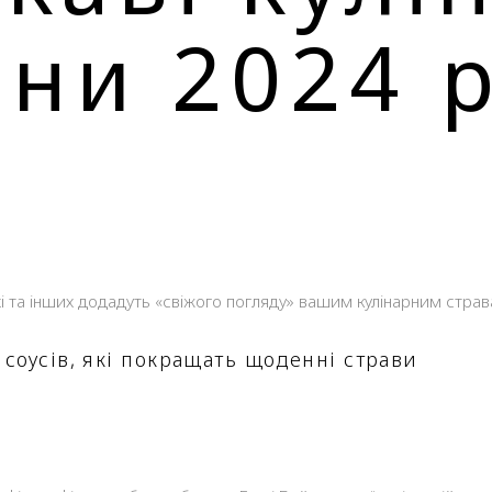
сни 2024 
уехі та інших додадуть «свіжого погляду» вашим кулінарним страв
 соусів, які покращать щоденні страви