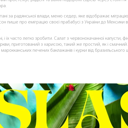
ора.
ані за радянської влади, меню седер, яке відображає міграцію о
пише про еміграцію своєї прабабусі з України до Мексики в 192
.
 і їх часто легко зробити. Салат з червонокачанної капусти, фін
оркви, приготований з харисою, такий же простий, як і смачний.
 з марокканських печених баклажанів і курки від бразильського