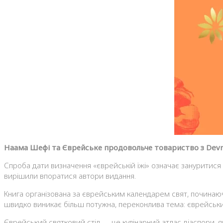
Наама Шефі та Єврейське продовольче товариство з Devr
Спроба дати визначення «єврейській їжі» означає зануритися в
вирішили впоратися автори видання.
Книга організована за єврейським календарем свят, починаюч
швидко виникає більш потужна, переконлива тема: єврейський
Єврейський святковий стіл — це кулінарний атлас діаспори, як