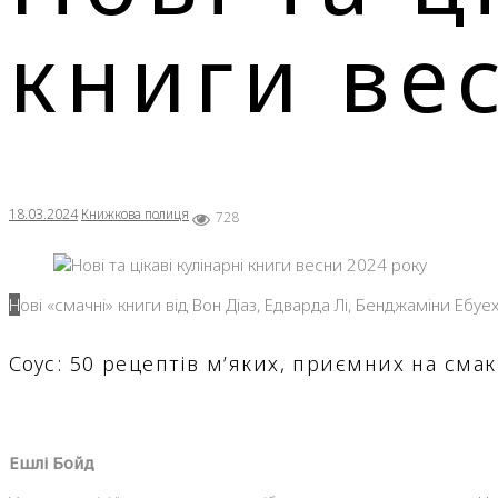
книги ве
18.03.2024
Книжкова полиця
728
Нові «смачні» книги від Вон Діаз, Едварда Лі, Бенджаміни Еб
Соус: 50 рецептів м’яких, приємних на смак
Ешлі Бойд