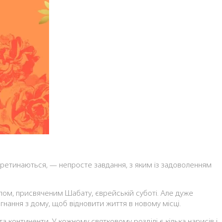
 перетинаються, — непросте завдання, з яким із задоволенням
лом, присвяченим Шабату, єврейській суботі. Але дуже
нання з дому, щоб відновити життя в новому місці.
а континенти. У кожному святковому розділі є кілька нарисів і