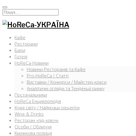
Перейти
к
Искать:
содержимому
Кафе
Ресторани
Бари
Готелі
HoReCa-Новини
Новини Ресторанів та Кафе
Pro-HoReCa / Статті
Виставки / Конкурси / Майстер-класи
Аналітичні огляди та Тенденції ринку
Постачальники
HoReCa Енциклопедія
Кухні світу / Найкращі рецепти
Wine & Drinks
Ресторан «під-ключ»
Особи / Обличчя
Книжкова полиця