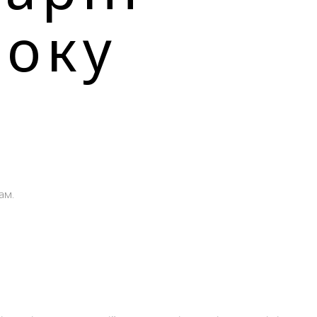
року
ам.