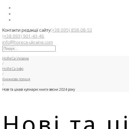
Facebook
Instargam
Telegram
Контакти редакції сайту
(+38 095) 858-08-53
(+38 093) 901-43-46
info@horeca-ukraine.com
Искать:
HoReCa-Україна
/
HoReCa-Інфо
/
Книжкова полиця
/
Нові та цікаві кулінарні книги весни 2024 року
Нові та ц