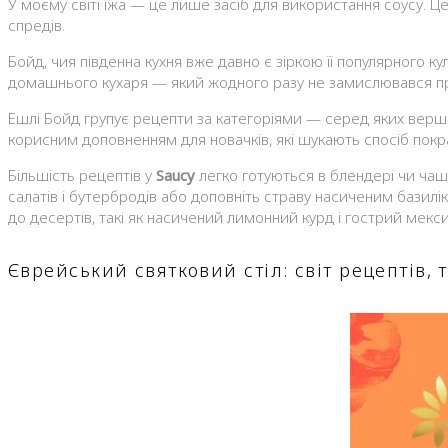
У моєму світі їжа — це лише засіб для використання соусу. Це 
спредів.
Бойд, чия південна кухня вже давно є зіркою її популярного к
домашнього кухаря — який жодного разу не замислювався пр
Ешлі Бойд групує рецепти за категоріями — серед яких верш
корисним доповненням для новачків, які шукають спосіб покр
Більшість рецептів у
Saucy
легко готуються в блендері чи чаші
салатів і бутербродів або доповніть страву насиченим базилі
до десертів, такі як насичений лимонний курд і гострий мек
Єврейський святковий стіл: світ рецептів, 