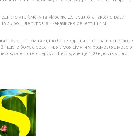
днієї сім’ї з Ємену та Марокко до Ізраїлю, а також страви,
6 році, де типові ашкеназійські рецепти її сім’ї
іків і буряка зі смаком, що бере коріння в Тегерані, освіжаюче
 З іншого боку, є рецепти, які моя сім’я, яка розмовляє мовою
 шеф-кухаря Естер Серруйя Вейль, але це 100 відсотків того