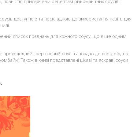
і, повністю присвяченій рецептам різноманітних соусів і
х соусів доступною та нескладною до використання навіть для
чилі.
рений список поєднань для кожного соусу, що є ще одним
е прохолодний і вершковий соус з авокадо до своїх обідніх
мбайні. Також в книзі представлені цікаві та яскраві соуси
к