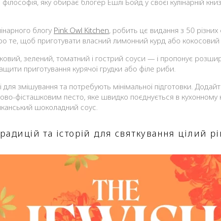
філософія, яку обирає блогер Ешлі Бойд у своєї кулінарній книз
улінарного блогу
Pink Owl Kitchen
, робить цє видання з 50 різни
о те, щоб приготувати власний лимонний курд або кокосовий 
ковий, зелений, томатний і гострий соуси — і пропонує розши
ащити приготування курячої грудки або філе риби.
 для змішування та потребують мінімальної підготовки. Додайт
ково-фісташковим песто, яке швидко поєднується в кухонному ко
сиканський шоколадний соус.
традицій та історій для святкування цілий рі