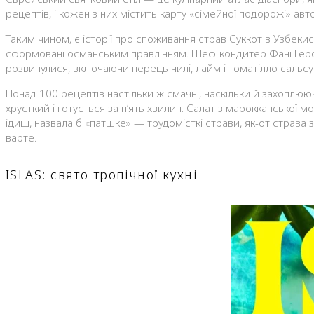
рецептів, і кожен з них містить карту «сімейної подорожі» авт
Таким чином, є історії про споживання страв Суккот в Узбекист
сформовані османським правлінням. Шеф-кондитер Фані Герсон 
розвинулися, включаючи перець чилі, лайм і томатілло сальсу
Понад 100 рецептів настільки ж смачні, наскільки й захоплюючі,
хрусткий і готується за п’ять хвилин. Салат з марокканської м
ідиш, назвала б «патшке» — трудомісткі страви, як-от страва
варте.
ISLAS: свято тропічної кухні