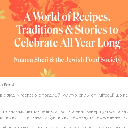
a Ferst
 складну географію традицій, культур, спільнот і міграції, що
и з найважливіших Великих свят восени, і завершується розді
 досвід — це і завжди був досвід переїзду та переселення, виг
ий простежує радісні та важкі подорожі євреїв через століття т