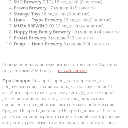
SHO Brewery
(IIIO) 18 медалей (8 золотих);
Pravda Brewery
17 медалей (5 золотих);
Strange Toys
16 медалей (8 золотих);
Ципа — Tsypa Brewery
15 медалей (3 золотих);
MUZA BREWING CO
12 медалей (4 золотих);
Hoppy Hog Family Brewery
10 медалей (4 золотих);
ProArt Brewery
9 медалей (3 золотих);
Гонір — Honir Brewery
9 медалей (4 золотих).
Повний перелік найпопулярніших сортів пива в Україні за
результатами 2024 року —
на сайті премії
.
Про Untappd
. Untappd є провідною мережею для
поцінювачив пива та пивоварень, яка налічує понад 11
мільйонів користувачів у всьому світі. Додаток Untappd
дозволяє користувачам шукати та відкривати пиво,
пивоварні та роздрібні заклади з великим вибором пива.
Продукт Untappd для бізнесу Untappd допомагає барам,
ресторанам, пивоварням та іншим роздрібним торговцям
керувати та рекламувати меню пива, вина, алкогольних