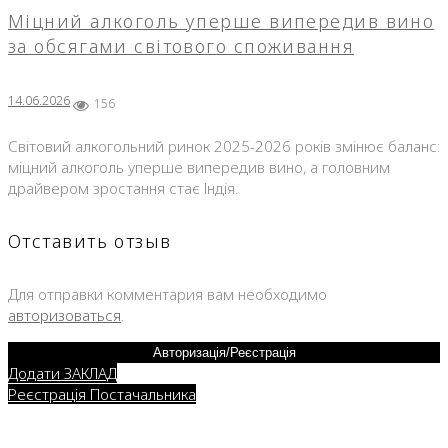
Міцний алкоголь уперше випередив вино
за обсягами світового споживання
14.06.2026
156
Світовий алкогольний ринок 2025-2026 років змінює баланс:
міцний алкоголь уперше випередив вино, а головним
драйвером зростання стає Індія.
Отставить отзыв
Для отправки комментария вам необходимо
авторизоваться
.
Авторизація/Реєстрація
Додати ЗАКЛАД
Реєстрація Постачальника