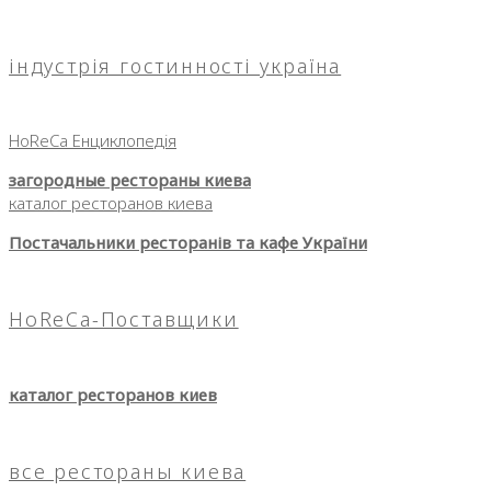
індустрія гостинності україна
HoReCa Енциклопедія
загородные рестораны киева
каталог ресторанов киева
Постачальники ресторанів та кафе України
HoReCa-Поставщики
каталог ресторанов киев
все рестораны киева