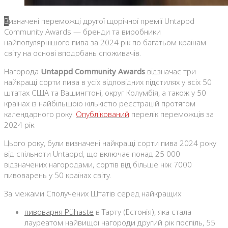
Визначені переможці другої щорічної премії Untappd
Community Awards — бренди та виробники
найпопулярнішого пива за 2024 рік по багатьом країнам
світу на основі вподобань споживачів.
Нагорода
Untappd Community Awards
відзначає три
найкращі сорти пива в усіх відповідних підстилях у всіх 50
штатах США та Вашингтоні, округ Колумбія, а також у 50
країнах із найбільшою кількістю реєстрацій протягом
календарного року.
Опублікований
перелік переможців за
2024 рік.
Цього року, були визначені найкращі сорти пива 2024 року
від спільноти Untappd, що включає понад 25 000
відзначених нагородами, сортів від більше ніж 7000
пивоварень у 50 країнах світу.
За межами Сполучених Штатів серед найкращих:
пивоварня Pühaste
в Тарту (Естонія), яка стала
лауреатом найвищої нагороди другий рік поспіль, 55