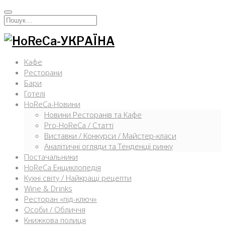
Перейти
к
Искать:
содержимому
Кафе
Ресторани
Бари
Готелі
HoReCa-Новини
Новини Ресторанів та Кафе
Pro-HoReCa / Статті
Виставки / Конкурси / Майстер-класи
Аналітичні огляди та Тенденції ринку
Постачальники
HoReCa Енциклопедія
Кухні світу / Найкращі рецепти
Wine & Drinks
Ресторан «під-ключ»
Особи / Обличчя
Книжкова полиця