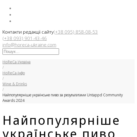
Facebook
Instargam
Telegram
Контакти редакції сайту
(+38 095) 858-08-53
(+38 093) 901-43-46
info@horeca-ukraine.com
Искать:
HoReCa-Україна
/
HoReCa-Інфо
/
Wine & Drinks
/
Найпопулярніше українське пиво за результатами Untappd Community
Awards 2024
Найпопулярніше
українське пиво