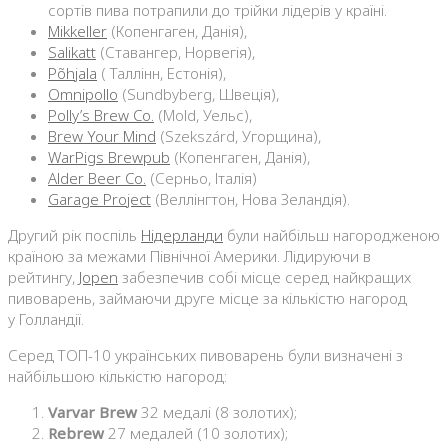
сортів пива потрапили до трійки лідерів у країні.
Mikkeller
(Копенгаген, Данія),
Salikatt
(Ставангер, Норвегія),
Põhjala
( Таллінн, Естонія),
Omnipollo
(Sundbyberg, Швеція),
Polly’s Brew Co.
(Mold, Уельс),
Brew Your Mind
(Szekszárd, Угорщина),
WarPigs Brewpub
(Копенгаген, Данія),
Alder Beer Co.
(Серньо, Італія)
Garage Project
(Веллінгтон, Нова Зеландія).
Другий рік поспіль
Нідерланди
були найбільш нагородженою
країною за межами Північної Америки. Лідируючи в
рейтингу,
Jopen
забезпечив собі місце серед найкращих
пивоварень, займаючи друге місце за кількістю нагород
у Голландії.
Серед ТОП-10 українських пивоварень були визначені з
найбільшою кількістю нагород:
Varvar Brew
32 медалі (8 золотих);
Rebrew
27 медалей (10 золотих);