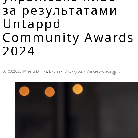
за результатами
Untappd
Community Awards
2024
07.03.2025
Wine & Drinks
,
Виставки / Конкурси / Майстер-класи
845