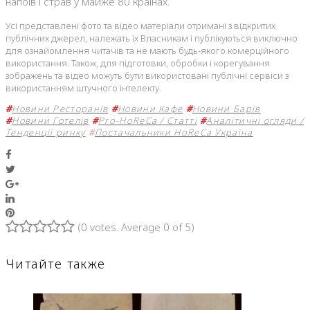
напоїв і страв у майже 80 країнах.
Усі представлені фото та відео матеріали отримані з відкритих
публічних джерел, належать їх Власникам і публікуються виключно
для ознайомлення читачів та не мають будь-якого комерційного
використання. Також, для підготовки, обробки і корегування
зображень та відео можуть бути використовані публічні сервіси з
використанням штучного інтелекту.
#
Новини Ресторанів
#
Новини Кафе
#
Новини Барів
#
Новини Готелів
#
Pro-HoReCa / Статті
#
Аналітичні огляди /
Тенденції ринку
#
Постачальники HoReCa Україна
Facebook
Twitter
Google+
LinkedIn
Pinterest
(
0 votes
. Average
0
of 5)
1
2
3
4
5
Читайте также