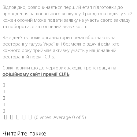
Відповідно, розпочинається перший етап підготовки до
проведення національного конкурсу. Грандіозна подія, у якій
кожен охочий може подати заявку на участь свого закладу
та поборотися за головний знак якості.
Вже дев’ять років організатори премії вболівають за
ресторанну галузь України і безмежно вдячні всім, хто
кожного року приймає активну участь у національній
ресторанній премії СІЛЬ.
Свіжі новини що до чергових заходів і регістрація на
офіційному сайті премії СІЛЬ
.
Facebook
Twitter
Google+
LinkedIn
Pinterest
(
0 votes
. Average
0
of 5)
1
2
3
4
5
Читайте также