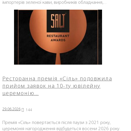
імпортерів зеленої кави, виробників обладнання,…
Ресторанна премія «Сіль» подовжила
прийом заявок на 10-ту ювілейну
церемонію…
29.06.2026
144
Премія «Сіль» повертається після паузи з 2021 року,
церемонія нагородження відбудеться восени 2026 року.