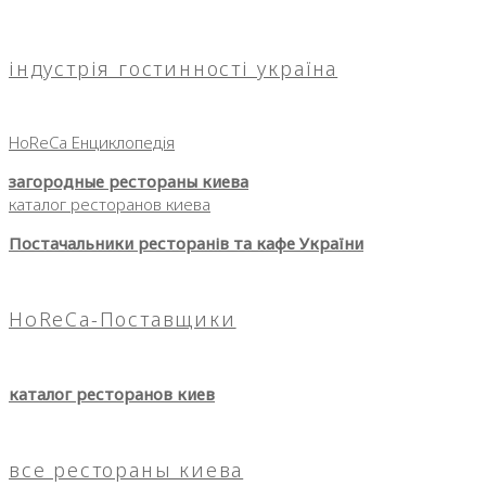
індустрія гостинності україна
HoReCa Енциклопедія
загородные рестораны киева
каталог ресторанов киева
Постачальники ресторанів та кафе України
HoReCa-Поставщики
каталог ресторанов киев
все рестораны киева