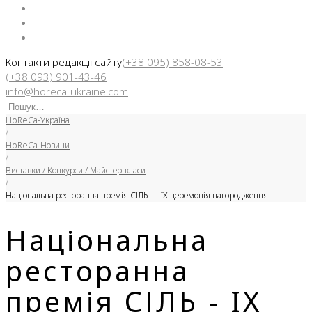
Facebook
Instargam
Telegram
Контакти редакції сайту
(+38 095) 858-08-53
(+38 093) 901-43-46
info@horeca-ukraine.com
Искать:
HoReCa-Україна
/
HoReCa-Новини
/
Виставки / Конкурси / Майстер-класи
/
Національна ресторанна премія СІЛЬ — IX церемонія нагородження
Національна
ресторанна
премія СІЛЬ - IX