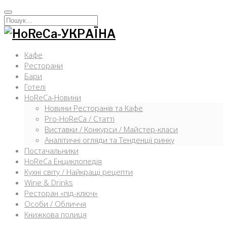
Перейти
к
Искать:
содержимому
Кафе
Ресторани
Бари
Готелі
HoReCa-Новини
Новини Ресторанів та Кафе
Pro-HoReCa / Статті
Виставки / Конкурси / Майстер-класи
Аналітичні огляди та Тенденції ринку
Постачальники
HoReCa Енциклопедія
Кухні світу / Найкращі рецепти
Wine & Drinks
Ресторан «під-ключ»
Особи / Обличчя
Книжкова полиця