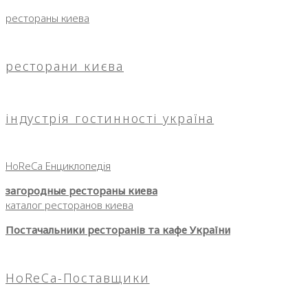
рестораны киева
ресторани києва
індустрія гостинності україна
HoReCa Енциклопедія
загородные рестораны киева
каталог ресторанов киева
Постачальники ресторанів та кафе України
HoReCa-Поставщики