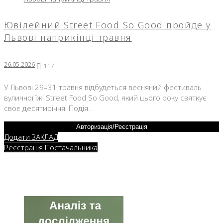
26.05.2026
Ювілейний Street Food So Good пройде у
Львові наприкінці травня
26.05.2026
117
У Львові 29–31 травня відбудеться весняний фестиваль
вуличної їжі Street Food So Good, який цього року святкує
своє десятиріччя. Подія…
Авторизація/Реєстрація
Додати ЗАКЛАД
Реєстрація Постачальника