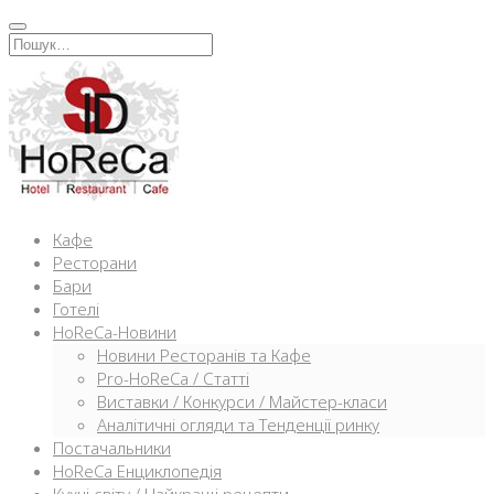
Перейти
к
Искать:
содержимому
Кафе
Ресторани
Бари
Готелі
HoReCa-Новини
Новини Ресторанів та Кафе
Pro-HoReCa / Статті
Виставки / Конкурси / Майстер-класи
Аналітичні огляди та Тенденції ринку
Постачальники
HoReCa Енциклопедія