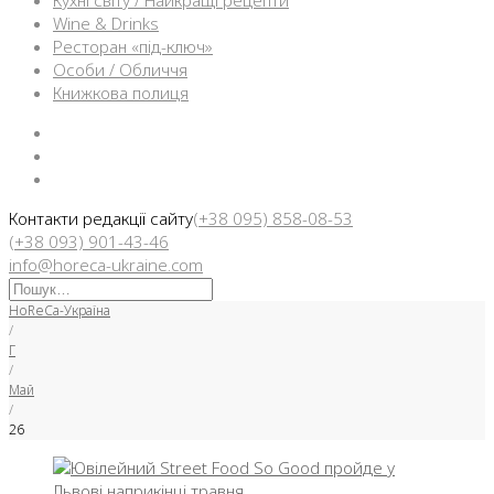
Кухні світу / Найкращі рецепти
Wine & Drinks
Ресторан «під-ключ»
Особи / Обличчя
Книжкова полиця
Facebook
Instargam
Telegram
Контакти редакції сайту
(+38 095) 858-08-53
(+38 093) 901-43-46
info@horeca-ukraine.com
Искать:
HoReCa-Україна
/
Г
/
Май
/
26
День: