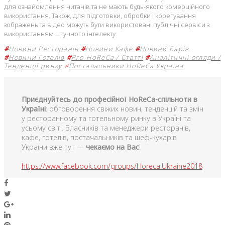
для ознайомлення читачів та не мають будь-якого комерційного
використання. Також, для підготовки, обробки і корегування
зображень та відео можуть бути використовані публічні сервіси з
використанням штучного інтелекту.
#
Новини Ресторанів
#
Новини Кафе
#
Новини Барів
#
Новини Готелів
#
Pro-HoReCa / Статті
#
Аналітичні огляди /
Тенденції ринку
#
Постачальники HoReCa Україна
Приєднуйтесь до професійної HoReCa-спільноти в
Україні
: обговорення свіжих новин, тенденцій та змін
у ресторанному та готельному ринку в Україні та
усьому світі. Власників та менеджери ресторанів,
кафе, готелів, постачальників та шеф-кухарів
України вже тут —
чекаємо на Вас
!
https://www.facebook.com/groups/Horeca.Ukraine2018
Facebook
Twitter
Google+
LinkedIn
Pinterest