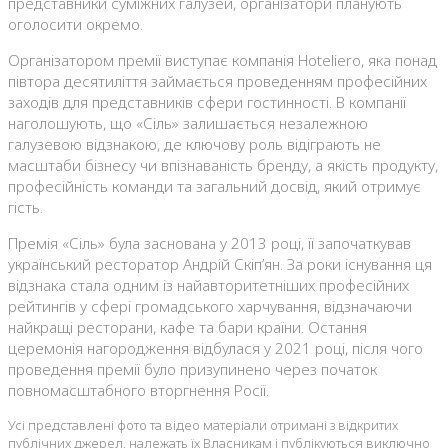
представники суміжних галузей, організатори планують
оголосити окремо.
Організатором премії виступає компанія Hoteliero, яка понад
півтора десятиліття займається проведенням професійних
заходів для представників сфери гостинності. В компанії
наголошують, що «Сіль» залишається незалежною
галузевою відзнакою, де ключову роль відіграють не
масштаби бізнесу чи впізнаваність бренду, а якість продукту,
професійність команди та загальний досвід, який отримує
гість.
Премія «Сіль» була заснована у 2013 році, її започаткував
український ресторатор Андрій Скіп’ян. За роки існування ця
відзнака стала одним із найавторитетніших професійних
рейтингів у сфері громадського харчування, відзначаючи
найкращі ресторани, кафе та бари країни. Остання
церемонія нагородження відбулася у 2021 році, після чого
проведення премії було призупинено через початок
повномасштабного вторгнення Росії.
Усі представлені фото та відео матеріали отримані з відкритих
публічних джерел, належать їх Власникам і публікуються виключно