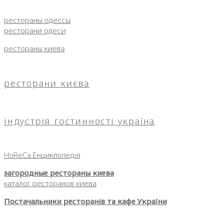
рестораны одессы
ресторани одеси
рестораны киева
ресторани києва
індустрія гостинності україна
HoReCa Енциклопедія
загородные рестораны киева
каталог ресторанов киева
Постачальники ресторанів та кафе України