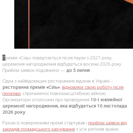
Премія «Сіль» повертається після паузи з 2021 року,
церемонія нагородження відбудеться восени 2026 року.
Прийом заявок подовжено —
до 5 липня
.
Одна з найвідоміших ресторанних відзнак в Україні –
ресторанна
премія «Сіль»
,
відновлює свою роботу після
перерви
, спричиненої повномасштабною війною.
Організатори оголосили про проведення
10-ї ювілейної
церемонії нагородження, яка відбудеться 10 листопада
2026 року
.
Разом із поверненням премії стартував і
прийом заявок від
закладів громадського харчування
з усіх регіонів країни.