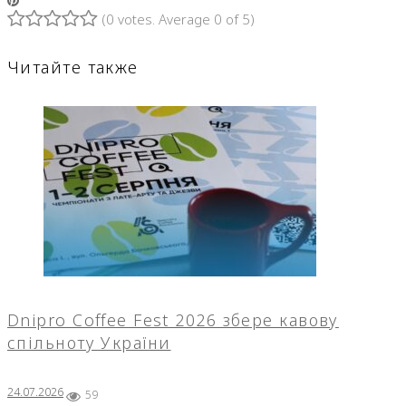
(
0 votes
. Average
0
of 5)
1
2
3
4
5
Читайте также
Dnipro Coffee Fest 2026 збере кавову
спільноту України
24.07.2026
59