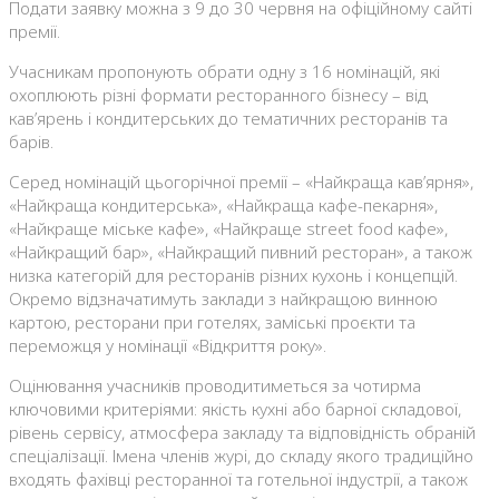
Подати заявку можна з 9 до 30 червня на офіційному сайті
премії.
Учасникам пропонують обрати одну з 16 номінацій, які
охоплюють різні формати ресторанного бізнесу – від
кав’ярень і кондитерських до тематичних ресторанів та
барів.
Серед номінацій цьогорічної премії – «Найкраща кав’ярня»,
«Найкраща кондитерська», «Найкраща кафе-пекарня»,
«Найкраще міське кафе», «Найкраще street food кафе»,
«Найкращий бар», «Найкращий пивний ресторан», а також
низка категорій для ресторанів різних кухонь і концепцій.
Окремо відзначатимуть заклади з найкращою винною
картою, ресторани при готелях, заміські проєкти та
переможця у номінації «Відкриття року».
Оцінювання учасників проводитиметься за чотирма
ключовими критеріями: якість кухні або барної складової,
рівень сервісу, атмосфера закладу та відповідність обраній
спеціалізації. Імена членів журі, до складу якого традиційно
входять фахівці ресторанної та готельної індустрії, а також