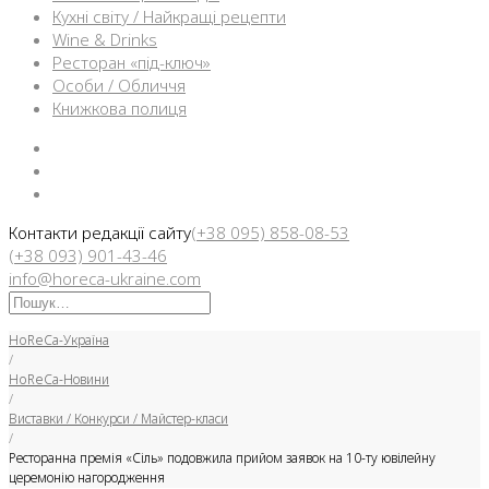
Кухні світу / Найкращі рецепти
Wine & Drinks
Ресторан «під-ключ»
Особи / Обличчя
Книжкова полиця
Facebook
Instargam
Telegram
Контакти редакції сайту
(+38 095) 858-08-53
(+38 093) 901-43-46
info@horeca-ukraine.com
Искать:
HoReCa-Україна
/
HoReCa-Новини
/
Виставки / Конкурси / Майстер-класи
/
Ресторанна премія «Сіль» подовжила прийом заявок на 10-ту ювілейну
церемонію нагородження