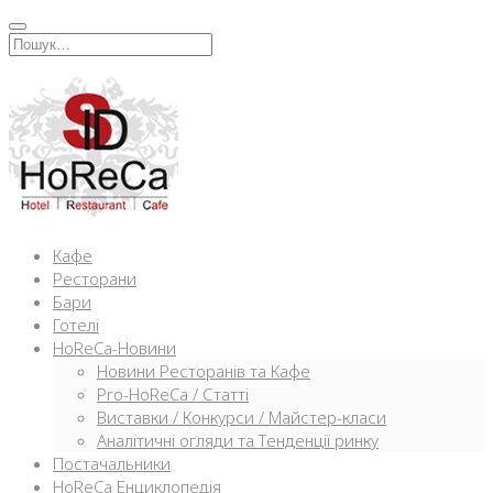
Перейти
к
Искать:
содержимому
Кафе
Ресторани
Бари
Готелі
HoReCa-Новини
Новини Ресторанів та Кафе
Pro-HoReCa / Статті
Виставки / Конкурси / Майстер-класи
Аналітичні огляди та Тенденції ринку
Постачальники
HoReCa Енциклопедія