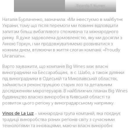
Ricardo F. Nunez
Наталія Бурлаченко, зазначила: «Ми інвестуємо в майбутнє
України, тому що після перемоги ми повинні відповідати
запитам більш вибагливого споживача та міжнародного
ринку. Я дуже задоволена домовленістю, яку ми досягли з
Анною Горкун, і ми продовжуватимемо розвиватися з
кожним днем, втілюючи в життя слоган компанії: «Proudly
Ukrainian»».
Варто зауважити, що компанія Big Wines має власні
виноградники на Бессарабщині, в с. Шабо, а також ділянки
під виноградники в Одеській та Миколаївській областях,
займається реконструкцією старих лоз та детальним
дослідженням мікротеруарів. В найближчих планах Big Wines
будівництво власної виноробні в Київській області та
розвиток цього регіону у виноградарському напрямку.
Vinos de La Luz
– міжнародна група компаній, яка поєднує
традиції виноробства різних регіонів світу з сучасними
технологіями та інноваціями, маючи власні виноробні