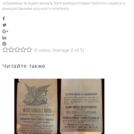
зображень та відео можуть бути використовані публічні сервіси з
використанням штучного інтелекту.
Facebook
Twitter
Google+
LinkedIn
Pinterest
(
0 votes
. Average
0
of 5)
1
2
3
4
5
Читайте также