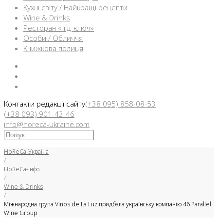
Кухні світу / Найкращі рецепти
Wine & Drinks
Ресторан «під-ключ»
Особи / Обличчя
Книжкова полиця
Facebook
Instargam
Telegram
Контакти редакції сайту
(+38 095) 858-08-53
(+38 093) 901-43-46
info@horeca-ukraine.com
Искать:
HoReCa-Україна
/
HoReCa-Інфо
/
Wine & Drinks
/
Міжнародна група Vinos de La Luz придбала українську компанію 46 Parallel
Wine Group