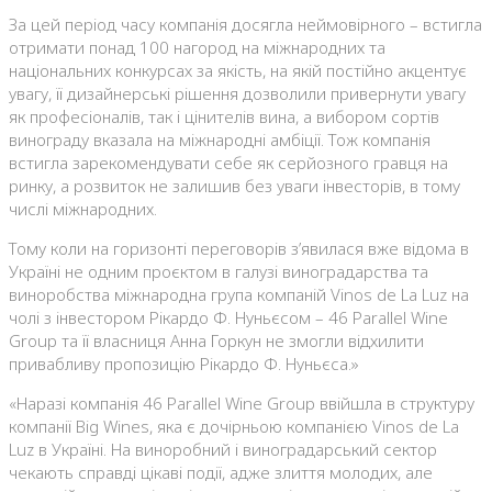
За цей період часу компанія досягла неймовірного – встигла
отримати понад 100 нагород на міжнародних та
національних конкурсах за якість, на якій постійно акцентує
увагу, її дизайнерські рішення дозволили привернути увагу
як професіоналів, так і цінителів вина, а вибором сортів
винограду вказала на міжнародні амбіції. Тож компанія
встигла зарекомендувати себе як серйозного гравця на
ринку, а розвиток не залишив без уваги інвесторів, в тому
числі міжнародних.
Тому коли на горизонті переговорів з’явилася вже відома в
Україні не одним проєктом в галузі виноградарства та
виноробства міжнародна група компаній Vinos de La Luz на
чолі з інвестором Рікардо Ф. Нуньєсом – 46 Parallel Wine
Group та її власниця Анна Горкун не змогли відхилити
привабливу пропозицію Рікардо Ф. Нуньєса.»
«Наразі компанія 46 Parallel Wine Group ввійшла в структуру
компанії Big Wines, яка є дочірньою компанією Vinos de La
Luz в Україні. На виноробний і виноградарський сектор
чекають справді цікаві події, адже злиття молодих, але