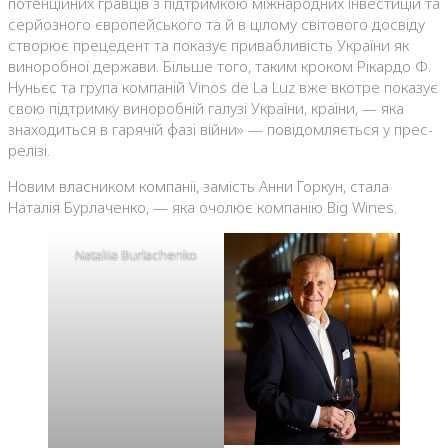
потенційних гравців з підтримкою міжнародних інвестицій та
серйозного європейського та й в цілому світового досвіду
створює прецедент та показує привабливість України як
виноробної держави. Більше того, таким кроком Рікардо Ф.
Нуньєс та група компаній Vinos de La Luz вже вкотре показує
свою підтримку виноробній галузі України, країни, — яка
знаходиться в гарячій фазі війни» — повідомляється у прес-
релізі.
Новим власником компанії, замість Анни Горкун, стала
Наталія Бурлаченко, — яка очолює компанію Big Wines.
Nataliia Burlachenko