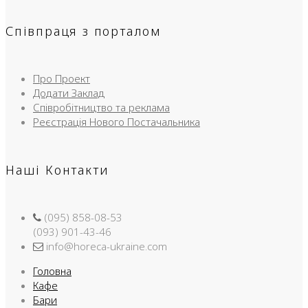
Співпраця з порталом
Про Проект
Додати Заклад
Співробітництво та реклама
Реєстрація Нового Постачальника
Наші Контакти
(095) 858-08-53
(093) 901-43-46
info@horeca-ukraine.com
Головна
Кафе
Бари