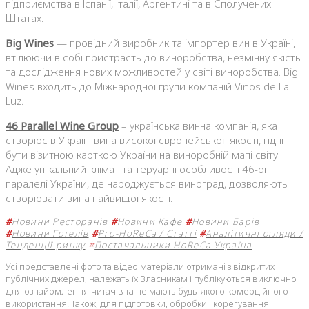
підприємства в Іспанії, Італії, Аргентині та в Сполучених
Штатах.
Big Wines
— провідний виробник та імпортер вин в Україні,
втілюючи в собі пристрасть до виноробства, незмінну якість
та дослідження нових можливостей у світі виноробства. Big
Wines входить до Міжнародної групи компаній Vinos de La
Luz.
46 Parallel Wine Group
– українська винна компанія, яка
створює в Україні вина високої європейської якості, гідні
бути візитною карткою України на виноробній мапі світу.
Адже унікальний клімат та теруарні особливості 46-ої
паралелі України, де народжується виноград, дозволяють
створювати вина найвищої якості.
#
Новини Ресторанів
#
Новини Кафе
#
Новини Барів
#
Новини Готелів
#
Pro-HoReCa / Статті
#
Аналітичні огляди /
Тенденції ринку
#
Постачальники HoReCa Україна
Усі представлені фото та відео матеріали отримані з відкритих
публічних джерел, належать їх Власникам і публікуються виключно
для ознайомлення читачів та не мають будь-якого комерційного
використання. Також, для підготовки, обробки і корегування