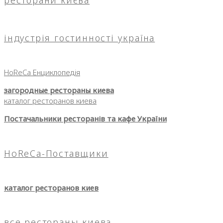
індустрія гостинності україна
HoReCa Енциклопедія
загородные рестораны киева
каталог ресторанов киева
Постачальники ресторанів та кафе України
HoReCa-Поставщики
каталог ресторанов киев
все рестораны киева