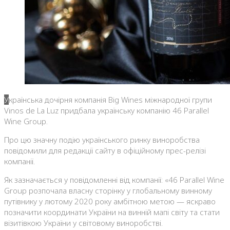
Українська дочірня компанія Big Wines міжнародної групи
Vinos de La Luz придбала українську компанію 46 Parallel
Wine Group.
Про цю значну подію українського ринку виноробства
повідомили для редакції сайту в офіційному прес-релізі
компанії.
Як зазначається у повідомленні від компанії: «46 Parallel Wine
Group розпочала власну сторінку у глобальному винному
путівнику у лютому 2020 року амбітною метою — яскраво
позначити координати України на винній мапі світу та стати
візитівкою України у світовому виноробстві.