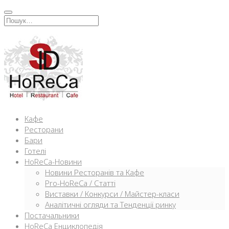
Перейти
к
Искать:
содержимому
Кафе
Ресторани
Бари
Готелі
HoReCa-Новини
Новини Ресторанів та Кафе
Pro-HoReCa / Статті
Виставки / Конкурси / Майстер-класи
Аналітичні огляди та Тенденції ринку
Постачальники
HoReCa Енциклопедія