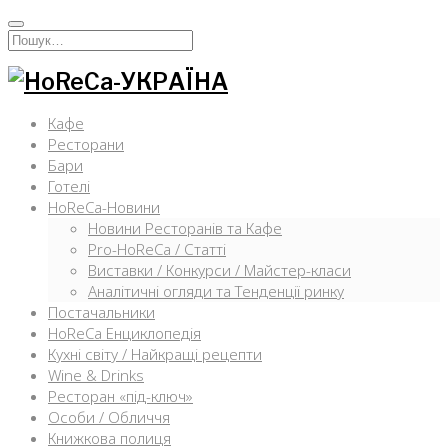
Перейти
к
Искать:
содержимому
Кафе
Ресторани
Бари
Готелі
HoReCa-Новини
Новини Ресторанів та Кафе
Pro-HoReCa / Статті
Виставки / Конкурси / Майстер-класи
Аналітичні огляди та Тенденції ринку
Постачальники
HoReCa Енциклопедія
Кухні світу / Найкращі рецепти
Wine & Drinks
Ресторан «під-ключ»
Особи / Обличчя
Книжкова полиця