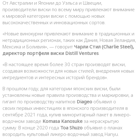
От Австралии и Японии до Уэльса и Швеции,
производители виски по всему миру привлекают внимание
к мировой категории виски с помощью новых
высококачественных и инновационных сортов.
«Новые винокурни привлекают внимание в традиционных и
нетрадиционных регионах, таких как Дания, Новая Зеландия,
Мексика и Боливия», — говорит
Чарли Стил (Charlie Steel),
директор портфеля виски Distill Ventures
.
«В настоящее время более 30 стран производят виски,
создавая возможности для новых стилей, внедрения новых
ингредиентов и интересных историй брендов».
В прошлом году, для категории японских виски, были
установлены новые правила производства и маркировки, а
гигант по производству напитков
Diageo
объявил о
своих первых инвестициях в японского производителя в
сентябре 2021 года, купив миноритарный пакет в ликеро-
водочном заводе
Komasa Kanosuke
за нераскрытую
сумму. В конце 2020 года
Toa Shuzo
объявил о планах
возродить культовый ликеро-водочный завод Hanyu.