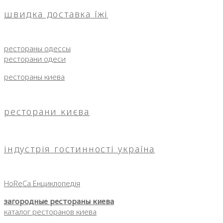
швидка доставка їжі
рестораны одессы
ресторани одеси
рестораны киева
ресторани києва
індустрія гостинності україна
HoReCa Енциклопедія
загородные рестораны киева
каталог ресторанов киева