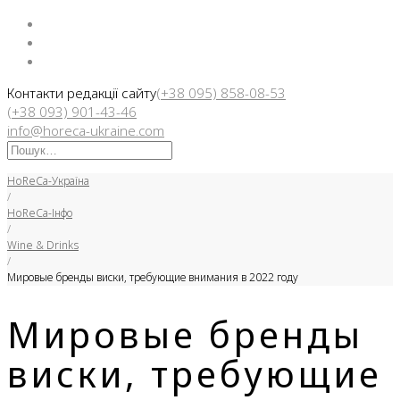
Facebook
Instargam
Telegram
Контакти редакції сайту
(+38 095) 858-08-53
(+38 093) 901-43-46
info@horeca-ukraine.com
Искать:
HoReCa-Україна
/
HoReCa-Інфо
/
Wine & Drinks
/
Мировые бренды виски, требующие внимания в 2022 году
Мировые бренды
виски, требующие