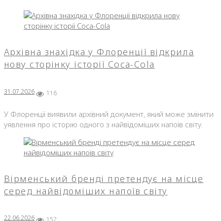
Архівна знахідка у Флоренції відкрила
нову сторінку історії Coca-Cola
31.07.2026
116
У Флоренції виявили архівний документ, який може змінити
уявлення про історію одного з найвідоміших напоїв світу.
Вірменський бренді претендує на місце
серед найвідоміших напоїв світу
22.06.2026
152