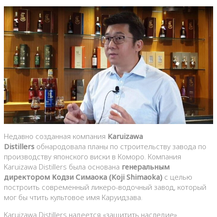
Недавно созданная компания
Karuizawa
Distillers
обнародовала планы по строительству завода по
производству японского виски в Коморо. Компания
Karuizawa Distillers была основана
генеральным
директором Кодзи Симаока (Koji Shimaoka)
с целью
построить современный ликеро-водочный завод, который
мог бы чтить культовое имя Каруидзава.
Karuizawa Distillers надеется «защитить наследие»