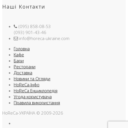
Наші Контакти
(095) 858-08-53
(093) 901-43-46
info@horeca-ukraine.com
Головна
Кафе
Бари
Ресторани
Доставка
Новини та Огляди
HoReCa-Інфо
HoReCa Енциклопедія
Угода користувача
Правила використання
HoReCa-УКРАЇНА © 2009-2026
Facebook