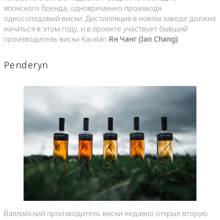
японского бренда, одновременно производя
односолодовый виски. Дистилляция в новом заводе должна
начаться в этом году, и в проекте участвует бывший
производитель виски Kavalan
Ян Чанг (Ian Chang)
.
Penderyn
Валлийский производитель виски недавно открыл вторую