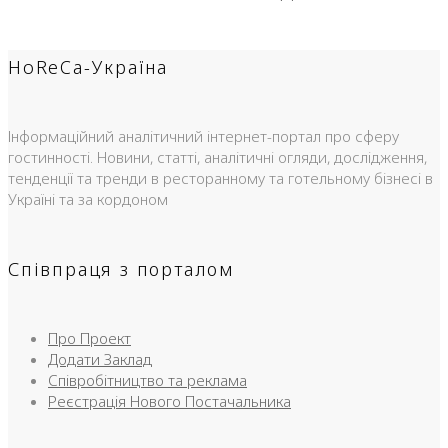
HoReCa-Україна
Інформаційний аналітичний інтернет-портал про сферу
гостинності. Новини, статті, аналітичні огляди, дослідження,
тенденції та тренди в ресторанному та готельному бізнесі в
Україні та за кордоном
Співпраця з порталом
Про Проект
Додати Заклад
Співробітництво та реклама
Реєстрація Нового Постачальника