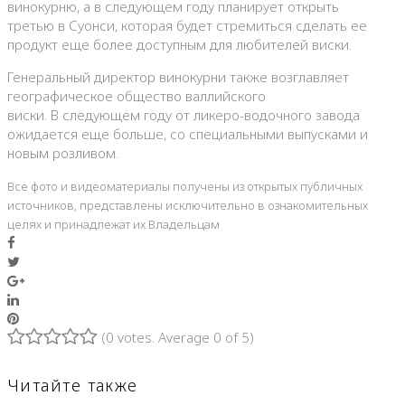
винокурню, а в следующем году планирует открыть
третью в Суонси, которая будет стремиться сделать ее
продукт еще более доступным для любителей виски.
Генеральный директор винокурни также возглавляет
географическое общество валлийского
виски. В следующем году от ликеро-водочного завода
ожидается еще больше, со специальными выпусками и
новым розливом.
Все фото и видеоматериалы получены из открытых публичных
источников, представлены исключительно в ознакомительных
целях и принадлежат их Владельцам
Facebook
Twitter
Google+
LinkedIn
Pinterest
(
0 votes
. Average
0
of 5)
1
2
3
4
5
Читайте также