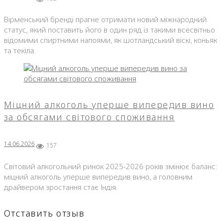
Вірменський бренді прагне отримати новий міжнародний
статус, який поставить його в один ряд із такими всесвітньо
відомими спиртними напоями, як шотландський віскі, коньяк
та текіла.
Міцний алкоголь уперше випередив вино
за обсягами світового споживання
14.06.2026
157
Світовий алкогольний ринок 2025-2026 років змінює баланс:
міцний алкоголь уперше випередив вино, а головним
драйвером зростання стає Індія.
Отставить отзыв