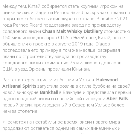
Между тем, Китай собирается стать крупным игроком на
рынке виски, и Diageo и Pernod Ricard раскрывают планы по
открытию собственных винокурен в стране. В ноябре 2021
года Pernod Ricard представила завод по производству
солодового виски
Chuan Malt Whisky Distillery
стоимостью
150 миллионов долларов США в Эмейшане, Китай, после
объявления о проекте в августе 2019 года. Diageo
последовала его примеру в том же месяце, раскрывая
планы по строительству завода по производству
солодового виски стоимостью 75 миллионов долларов
США, в уезд Эрюань, провинции Юньнань.
Растет интерес к виски из Англии и Уэльса.
Halewood
Artisanal Spirits
запустила розлив в стиле бурбона на своей
новой винокурне
Bankhall
в Блэкпуле и представила первый
односолодовый виски из валлийской винокурни
Aber Falls
,
первый виски, произведенный в Северном Уэльсе более
чем за столетие.
«Несмотря на нестабильное время, виски нового мира
продолжают оставаться одним из самых динамичных и