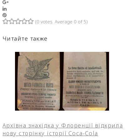
Google+
LinkedIn
Pinterest
(
0 votes
. Average
0
of 5)
1
2
3
4
5
Читайте также
Архівна знахідка у Флоренції відкрила
нову сторінку історії Coca-Cola