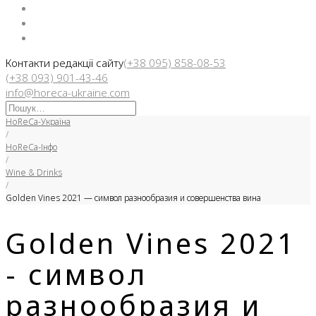
Facebook
Instargam
Telegram
Контакти редакції сайту
(+38 095) 858-08-53
(+38 093) 901-43-46
info@horeca-ukraine.com
Искать:
HoReCa-Україна
/
HoReCa-Інфо
/
Wine & Drinks
/
Golden Vines 2021 — символ разнообразия и совершенства вина
Golden Vines 2021
- символ
разнообразия и