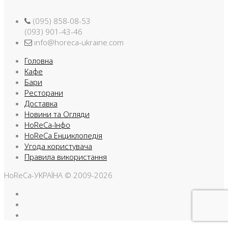
(095) 858-08-53
(093) 901-43-46
info@horeca-ukraine.com
Головна
Кафе
Бари
Ресторани
Доставка
Новини та Огляди
HoReCa-Інфо
HoReCa Енциклопедія
Угода користувача
Правила використання
HoReCa-УКРАЇНА © 2009-2026
Facebook
Instargam
Telegram