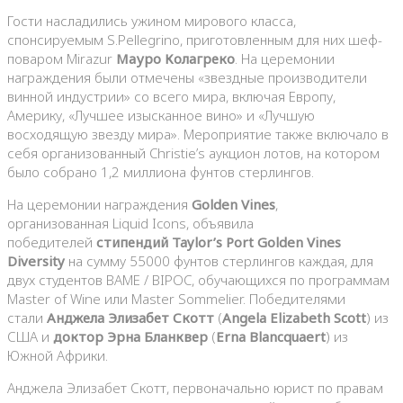
Гости насладились ужином мирового класса,
спонсируемым S.Pellegrino, приготовленным для них шеф-
поваром Mirazur
Мауро Колагреко
. На церемонии
награждения были отмечены «звездные производители
винной индустрии» со всего мира, включая Европу,
Америку, «Лучшее изысканное вино» и «Лучшую
восходящую звезду мира». Мероприятие также включало в
себя организованный Christie’s аукцион лотов, на котором
было собрано 1,2 миллиона фунтов стерлингов.
На церемонии награждения
Golden Vines
,
организованная Liquid Icons, объявила
победителей
стипендий Taylor’s Port Golden Vines
Diversity
на сумму 55000 фунтов стерлингов каждая, для
двух студентов BAME / BIPOC, обучающихся по программам
Master of Wine или Master Sommelier. Победителями
стали
Анджела Элизабет Скотт
(
Angela Elizabeth Scott
) из
США и
доктор Эрна Бланквер
(
Erna Blancquaert
) из
Южной Африки.
Анджела Элизабет Скотт, первоначально юрист по правам