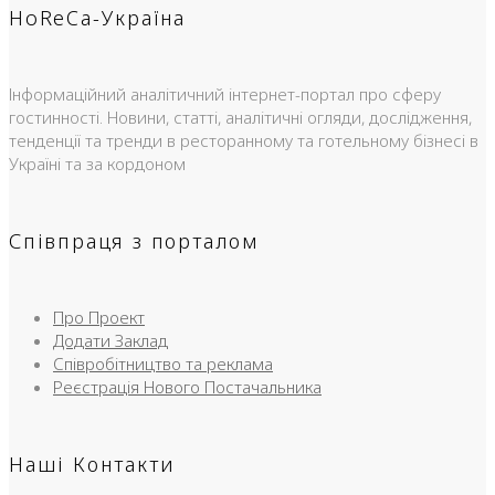
HoReCa-Україна
Інформаційний аналітичний інтернет-портал про сферу
гостинності. Новини, статті, аналітичні огляди, дослідження,
тенденції та тренди в ресторанному та готельному бізнесі в
Україні та за кордоном
Співпраця з порталом
Про Проект
Додати Заклад
Співробітництво та реклама
Реєстрація Нового Постачальника
Наші Контакти