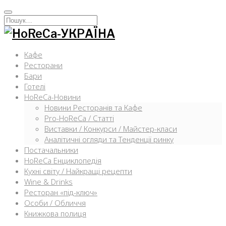
Перейти
к
Искать:
содержимому
Кафе
Ресторани
Бари
Готелі
HoReCa-Новини
Новини Ресторанів та Кафе
Pro-HoReCa / Статті
Виставки / Конкурси / Майстер-класи
Аналітичні огляди та Тенденції ринку
Постачальники
HoReCa Енциклопедія
Кухні світу / Найкращі рецепти
Wine & Drinks
Ресторан «під-ключ»
Особи / Обличчя
Книжкова полиця