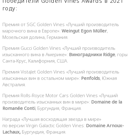
Победители Golden Vines Awards в 2021
году:
Премия от SGC Golden Vines «Лучший производитель
марочного вина в Европе»:
Weingut Egon Müller
,
Мозельская долина, Германия.
Премия Gucci Golden Vines «Лучший производитель
изысканного вина в Америке»:
Виноградники
Ridge
, горы
Санта-Крус, Калифорния, США.
Премия VistaJet Golden Vines «Лучший производитель
изысканных вин в остальном мире»:
Penfolds
, Южная
Австралия.
Премия Rolls-Royce Motor Cars Golden Vines «Лучший
производитель изысканных вин в мире»:
D
omaine de la
Romanée Conti
, Бургундия, Франция.
Награда «Лучшая восходящая звезда в мире»
по версии Virgin Galactic Golden Vines:
Domaine Arnoux-
Lachaux,
Бургундия, Франция.