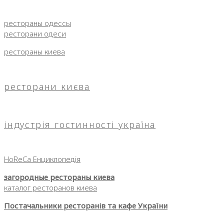
рестораны одессы
ресторани одеси
рестораны киева
ресторани києва
індустрія гостинності україна
HoReCa Енциклопедія
загородные рестораны киева
каталог ресторанов киева
Постачальники ресторанів та кафе України