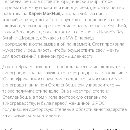
человека, решила оставить юридический мир, чтобы
переехать в Напу и заняться виноделием, где она успешно
работала на
Карен МакНил
, автора «Библии вина»,
и хозяйки винодельни Споттсвуд. Скотт предприняла свое
следующее винное приключение и направилась в Хокс-Бей,
Новая Зеландия, где она встретила сложность Hawke’s Bay
Syrah и Шардоне, обучаясь на MW. В период
неопределенности, вызванной пандемией, Скотт проявила
мужество и решимость, чтобы осуществить свои мечты
для достижений в винной промышленности.
Доктор Эрна Бланкварт — преподаватель и исследователь
виноградарства на факультете виноградарства и энологии и
Южноафриканском научно-исследовательском институте
винограда и вина при Стелленбошском университете —
также получила стипендию. Она имеет три степени
Стелленбоша, в том числе докторскую степень по
виноградарству, и была первой женщиной BIPOC,
получившей докторскую степень в области виноградарства
на африканском континенте.