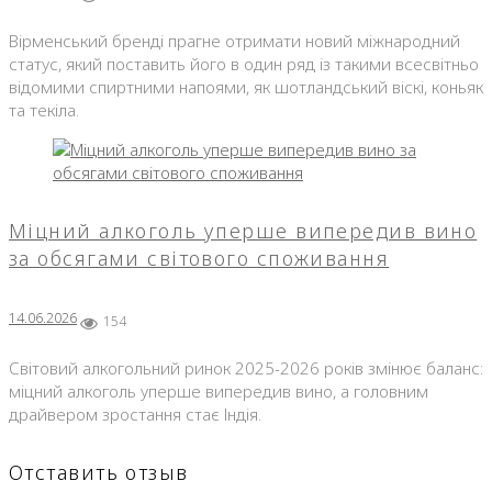
Вірменський бренді прагне отримати новий міжнародний
статус, який поставить його в один ряд із такими всесвітньо
відомими спиртними напоями, як шотландський віскі, коньяк
та текіла.
Міцний алкоголь уперше випередив вино
за обсягами світового споживання
14.06.2026
154
Світовий алкогольний ринок 2025-2026 років змінює баланс:
міцний алкоголь уперше випередив вино, а головним
драйвером зростання стає Індія.
Отставить отзыв