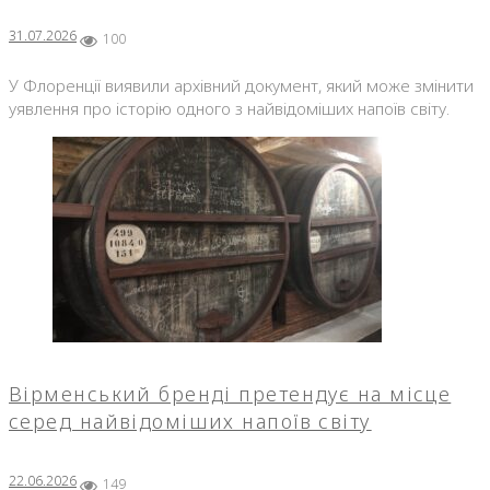
31.07.2026
100
У Флоренції виявили архівний документ, який може змінити
уявлення про історію одного з найвідоміших напоїв світу.
Вірменський бренді претендує на місце
серед найвідоміших напоїв світу
22.06.2026
149