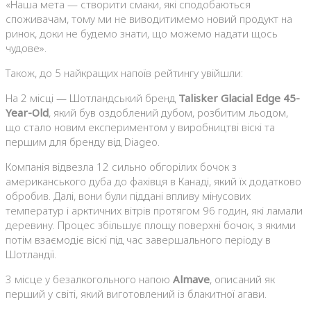
«Наша мета — створити смаки, які сподобаються
споживачам, тому ми не виводитимемо новий продукт на
ринок, доки не будемо знати, що можемо надати щось
чудове».
Також, до 5 найкращих напоїв рейтингу увійшли:
На 2 місці — Шотландський бренд
Talisker Glacial Edge 45-
Year-Old
, який був оздоблений дубом, розбитим льодом,
що стало новим експериментом у виробництві віскі та
першим для бренду від Diageo.
Компанія відвезла 12 сильно обгорілих бочок з
американського дуба до фахівця в Канаді, який їх додатково
обробив. Далі, вони були піддані впливу мінусових
температур і арктичних вітрів протягом 96 годин, які ламали
деревину. Процес збільшує площу поверхні бочок, з якими
потім взаємодіє віскі під час завершального періоду в
Шотландії.
3 місце у безалкогольного напою
Almave
, описаний як
перший у світі, який виготовлений із блакитної агави.