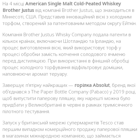
На 4 місці
American Single Malt Cold-Peated Whiskey
Brother Justus
від компанії Brother Justus, що знаходиться в
Міннесоті, США. Представив інноваційний віскі з холодним
торфом, створений за патентованим методом округу Ейткін.
Компанія Brother Justus Whisky Company подала патенти в
кількох країнах, включаючи Шотландію та Ірландію, на
процес виготовлення віскі, який використовує торф у
процесі обробки замість копчення солодового ячменю
перед дистиляцією. При використанні в фінішній обробці
процес холодного торфування відфільтровує домішки,
наповнюючи аромат теруару.
Завершує п’ятірку найкращих —
горілка Absolut
, бренд якої
об’єднався з The Paper Bottle Company (Pabaco) у 2019 році,
щоб випустити паперову пляшку, яку нарешті можна було
придбати у Великобританії в червні в рамках тримісячного
пілотного тестування.
Запуск у британській мережі супермаркетів Tesco став
першим випадком комерційного продажу паперової пляшки
в магазинах міжнародною компанією, що займається