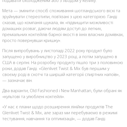
подавати охолодженим або з льодом у келиху.
Мета — змінити спосіб споживання шотландського віскі та
зруйнувати стереотипи, пов’язані з цією категорією. Ганді
сказав, що компанія шукала, як «підвищити можливості
домашніх розваг, даючи людям доступ до легких,
преміальних коктейлів барної якості в їхніх власних домівках,
просто повернувши кришку».
Після випробувань у листопаді 2022 року продукт було
запущено у виробництво у 2023 році, а потім запущено в
США в серпні. На розробку продукту пішло три з половиною
роки, додав Ганді. «Glenlivet Twist & Mix був першим у
своєму роді в скотчі та ширшій категорії спиртних напоїв»,
— зазначає він.
Два варіанти, Old Fashioned і New Manhattan, були обрані як
«культові та улюблені коктейлі».
«У нас є плани щодо розширення лінійки продуктів The
Glenlivet Twist & Mix, але зараз ми перебуваємо в режимі
тестування, навчання та оптимізації», — додав Ганді.