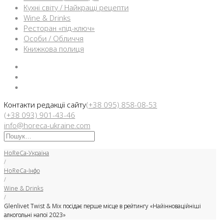
Кухні світу / Найкращі рецепти
Wine & Drinks
Ресторан «під-ключ»
Особи / Обличчя
Книжкова полиця
Facebook
Instargam
Telegram
Контакти редакції сайту
(+38 095) 858-08-53
(+38 093) 901-43-46
info@horeca-ukraine.com
Искать:
HoReCa-Україна
/
HoReCa-Інфо
/
Wine & Drinks
/
Glenlivet Twist & Mix посідає перше місце в рейтингу «Найінноваційніші
алкогольні напої 2023»