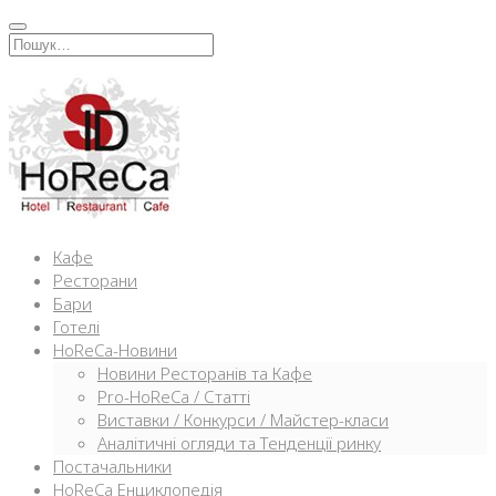
Перейти
к
Искать:
содержимому
Кафе
Ресторани
Бари
Готелі
HoReCa-Новини
Новини Ресторанів та Кафе
Pro-HoReCa / Статті
Виставки / Конкурси / Майстер-класи
Аналітичні огляди та Тенденції ринку
Постачальники
HoReCa Енциклопедія