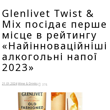
Glenlivet Twist &
Mix посідає перше
місце в рейтингу
«Найінноваційніші
алкогольні напої
2023»
21.01.2024
Wine & Drinks
378