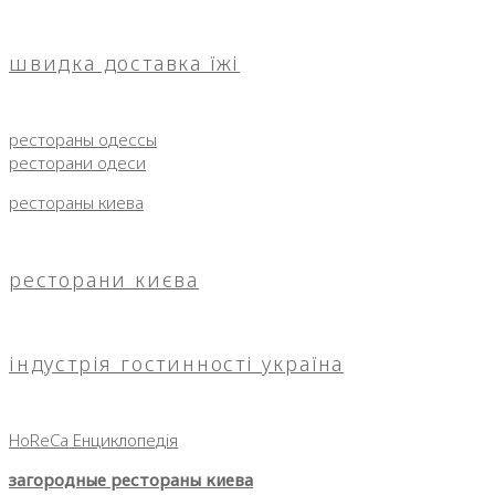
швидка доставка їжі
рестораны одессы
ресторани одеси
рестораны киева
ресторани києва
індустрія гостинності україна
HoReCa Енциклопедія
загородные рестораны киева