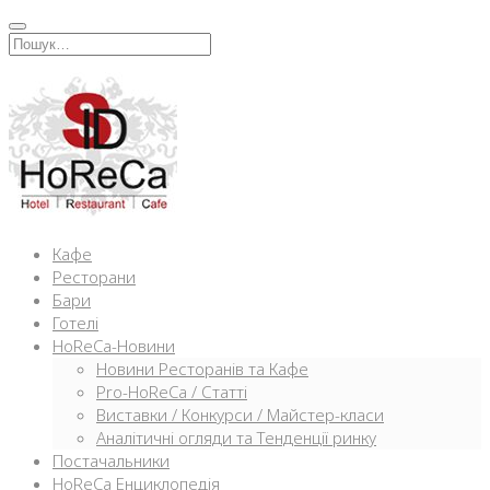
Перейти
к
Искать:
содержимому
Кафе
Ресторани
Бари
Готелі
HoReCa-Новини
Новини Ресторанів та Кафе
Pro-HoReCa / Статті
Виставки / Конкурси / Майстер-класи
Аналітичні огляди та Тенденції ринку
Постачальники
HoReCa Енциклопедія