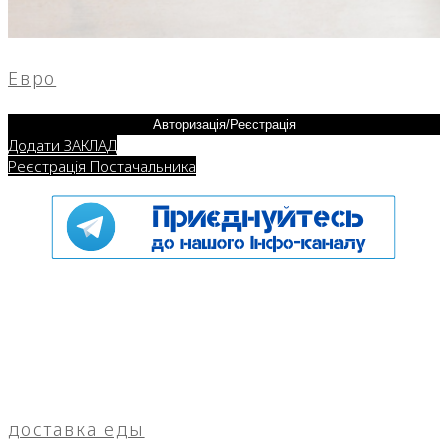
Евро
Авторизація/Реєстрація
Додати ЗАКЛАД
Реєстрація Постачальника
доставка еды