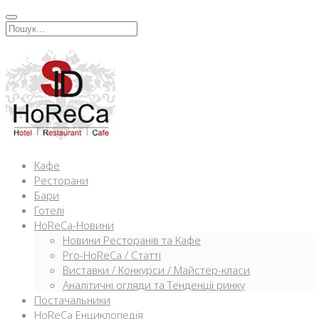
Перейти
к
Искать:
содержимому
Кафе
Ресторани
Бари
Готелі
HoReCa-Новини
Новини Ресторанів та Кафе
Pro-HoReCa / Статті
Виставки / Конкурси / Майстер-класи
Аналітичні огляди та Тенденції ринку
Постачальники
HoReCa Енциклопедія