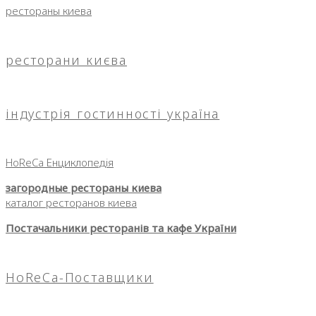
рестораны киева
ресторани києва
індустрія гостинності україна
HoReCa Енциклопедія
загородные рестораны киева
каталог ресторанов киева
Постачальники ресторанів та кафе України
HoReCa-Поставщики