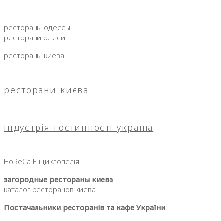
рестораны одессы
ресторани одеси
рестораны киева
ресторани києва
індустрія гостинності україна
HoReCa Енциклопедія
загородные рестораны киева
каталог ресторанов киева
Постачальники ресторанів та кафе України