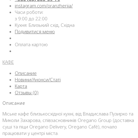
instagram.com/oranzheriia/
Часи роботи:
з 9:00 до 22:00
Кухня: Близький схід, Східна
Подивитися меню
Оплата картою
КАФЕ
Описание
Новини/Анонси/Статі
Карта
Отзывы (0)
Описание
Міське кафе близькосхідної кухні, від Владислава Пузирко та
Миколи Захарова, співзасновників Oregano Group (доставка
суші та піци Oregano Delivery, Oregano Café), почало
працювати у центрі міста.