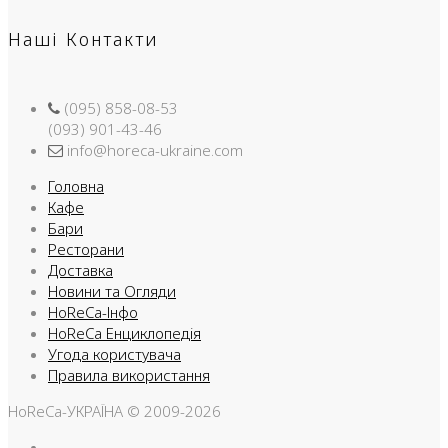
Наші Контакти
(095) 858-08-53
(093) 901-43-46
info@horeca-ukraine.com
Головна
Кафе
Бари
Ресторани
Доставка
Новини та Огляди
HoReCa-Інфо
HoReCa Енциклопедія
Угода користувача
Правила використання
HoReCa-УКРАЇНА © 2009-2026
Facebook