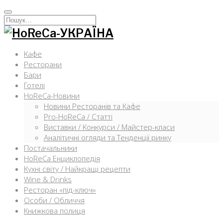
Перейти
к
Искать:
содержимому
Кафе
Ресторани
Бари
Готелі
HoReCa-Новини
Новини Ресторанів та Кафе
Pro-HoReCa / Статті
Виставки / Конкурси / Майстер-класи
Аналітичні огляди та Тенденції ринку
Постачальники
HoReCa Енциклопедія
Кухні світу / Найкращі рецепти
Wine & Drinks
Ресторан «під-ключ»
Особи / Обличчя
Книжкова полиця