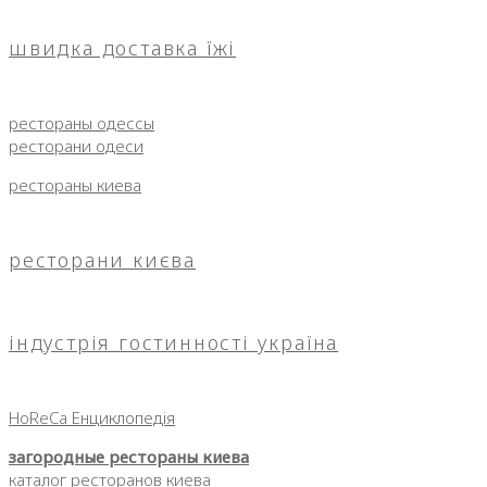
швидка доставка їжі
рестораны одессы
ресторани одеси
рестораны киева
ресторани києва
індустрія гостинності україна
HoReCa Енциклопедія
загородные рестораны киева
каталог ресторанов киева