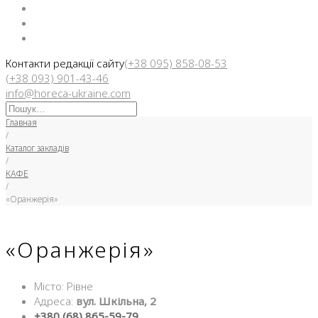
Facebook
Instargam
Telegram
Контакти редакції сайту
(+38 095) 858-08-53
(+38 093) 901-43-46
info@horeca-ukraine.com
Искать:
Главная
/
Каталог закладів
/
КАФЕ
/
«Оранжерія»
«Оранжерія»
Місто: Рівне
Адреса:
вул. Шкільна, 2
+380 (68) 865-59-79