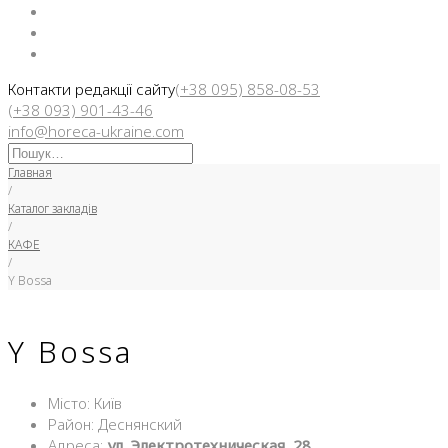
Facebook
Instargam
Telegram
Контакти редакції сайту
(+38 095) 858-08-53
(+38 093) 901-43-46
info@horeca-ukraine.com
Искать:
Главная
/
Каталог закладів
/
КАФЕ
/
Y Bossa
Y Bossa
Місто: Київ
Район: Деснянский
Адреса:
ул. Электротехническая, 28