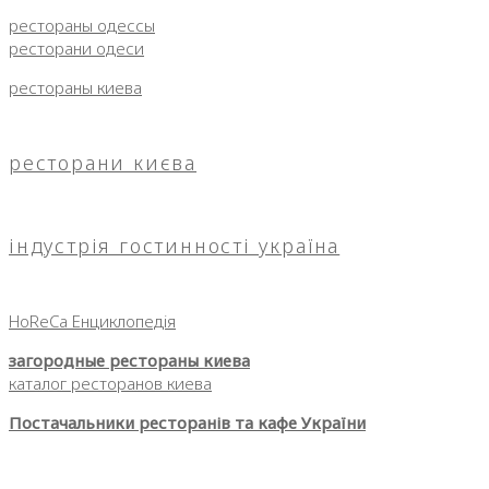
рестораны одессы
ресторани одеси
рестораны киева
ресторани києва
індустрія гостинності україна
HoReCa Енциклопедія
загородные рестораны киева
каталог ресторанов киева
Постачальники ресторанів та кафе України