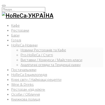
Перейти
к
Искать:
содержимому
Кафе
Ресторани
Бари
Готелі
HoReCa-Новини
Новини Ресторанів та Кафе
Pro-HoReCa / Статті
Виставки / Конкурси / Майстер-класи
Аналітичні огляди та Тенденції ринку
Постачальники
HoReCa Енциклопедія
Кухні світу / Найкращі рецепти
Wine & Drinks
Ресторан «під-ключ»
Особи / Обличчя
Книжкова полиця