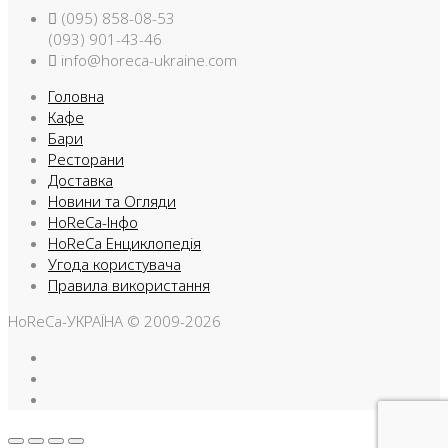
(095) 858-08-53
(093) 901-43-46
info@horeca-ukraine.com
Головна
Кафе
Бари
Ресторани
Доставка
Новини та Огляди
HoReCa-Інфо
HoReCa Енциклопедія
Угода користувача
Правила використання
HoReCa-УКРАЇНА © 2009-2026
Facebook
Instargam
Telegram