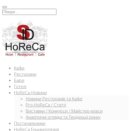
Перейти
к
Искать:
содержимому
Кафе
Ресторани
Бари
Готелі
HoReCa-Новини
Новини Ресторанів та Кафе
Pro-HoReCa / Статті
Виставки / Конкурси / Майстер-класи
Аналітичні огляди та Тенденції ринку
Постачальники
HoReCa Енциклопедія