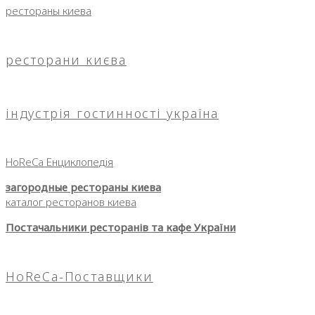
рестораны киева
ресторани києва
індустрія гостинності україна
HoReCa Енциклопедія
загородные рестораны киева
каталог ресторанов киева
Постачальники ресторанів та кафе України
HoReCa-Поставщики