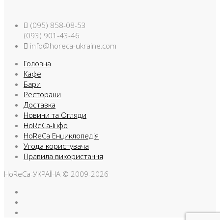
(095) 858-08-53
(093) 901-43-46
info@horeca-ukraine.com
Головна
Кафе
Бари
Ресторани
Доставка
Новини та Огляди
HoReCa-Інфо
HoReCa Енциклопедія
Угода користувача
Правила використання
HoReCa-УКРАЇНА © 2009-2026
Facebook
Instargam
Telegram