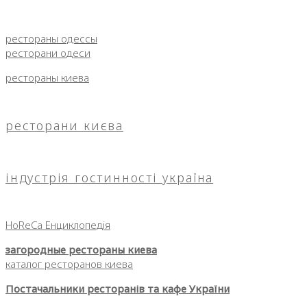
рестораны одессы
ресторани одеси
рестораны киева
ресторани києва
індустрія гостинності україна
HoReCa Енциклопедія
загородные рестораны киева
каталог ресторанов киева
Постачальники ресторанів та кафе України