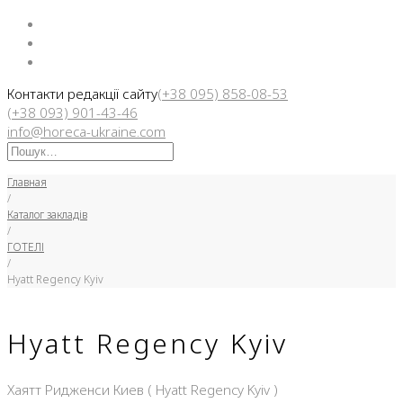
Facebook
Instargam
Telegram
Контакти редакції сайту
(+38 095) 858-08-53
(+38 093) 901-43-46
info@horeca-ukraine.com
Искать:
Главная
/
Каталог закладів
/
ГОТЕЛІ
/
Hyatt Regency Kyiv
Hyatt Regency Kyiv
Хаятт Ридженси Киев ( Hyatt Regency Kyiv )