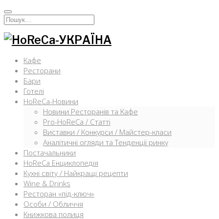
Перейти
к
Искать:
содержимому
Кафе
Ресторани
Бари
Готелі
HoReCa-Новини
Новини Ресторанів та Кафе
Pro-HoReCa / Статті
Виставки / Конкурси / Майстер-класи
Аналітичні огляди та Тенденції ринку
Постачальники
HoReCa Енциклопедія
Кухні світу / Найкращі рецепти
Wine & Drinks
Ресторан «під-ключ»
Особи / Обличчя
Книжкова полиця