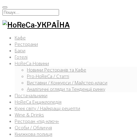
Перейти
к
Искать:
содержимому
Кафе
Ресторани
Бари
Готелі
HoReCa-Новини
Новини Ресторанів та Кафе
Pro-HoReCa / Статті
Виставки / Конкурси / Майстер-класи
Аналітичні огляди та Тенденції ринку
Постачальники
HoReCa Енциклопедія
Кухні світу / Найкращі рецепти
Wine & Drinks
Ресторан «під-ключ»
Особи / Обличчя
Книжкова полиця