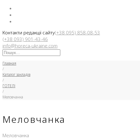
Facebook
Instargam
Telegram
Контакти редакції сайту
(+38 095) 858-08-53
(+38 093) 901-43-46
info@horeca-ukraine.com
Искать:
Главная
/
Каталог закладів
/
ГОТЕЛІ
/
Меловчанка
Меловчанка
Меловчанка