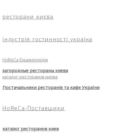
ресторани києва
індустрія гостинності україна
HoReCa Енциклопедія
загородные рестораны киева
каталог ресторанов киева
Постачальники ресторанів та кафе України
HoReCa-Поставщики
каталог ресторанов киев