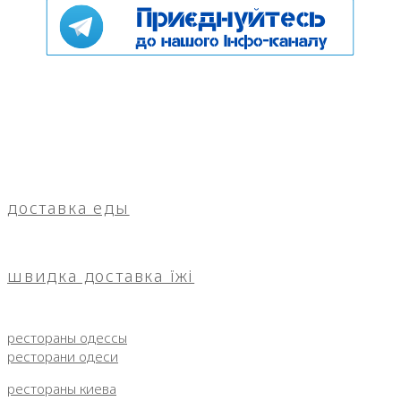
доставка еды
швидка доставка їжі
рестораны одессы
ресторани одеси
рестораны киева