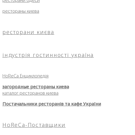
рестораны киева
ресторани києва
індустрія гостинності україна
HoReCa Енциклопедія
загородные рестораны киева
каталог ресторанов киева
Постачальники ресторанів та кафе України
HoReCa-Поставщики