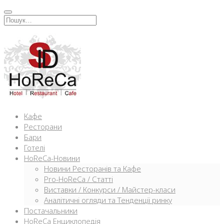
Перейти
к
Искать:
содержимому
Кафе
Ресторани
Бари
Готелі
HoReCa-Новини
Новини Ресторанів та Кафе
Pro-HoReCa / Статті
Виставки / Конкурси / Майстер-класи
Аналітичні огляди та Тенденції ринку
Постачальники
HoReCa Енциклопедія