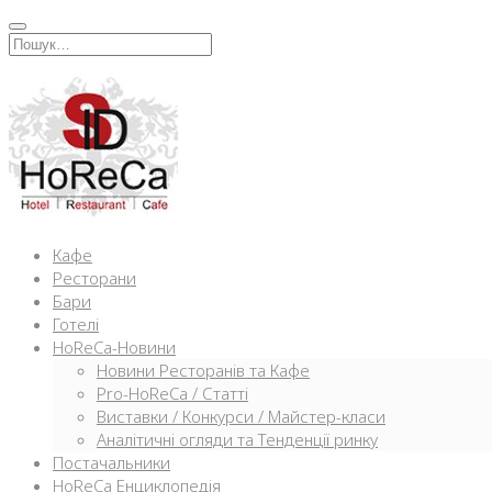
Перейти
к
Искать:
содержимому
Кафе
Ресторани
Бари
Готелі
HoReCa-Новини
Новини Ресторанів та Кафе
Pro-HoReCa / Статті
Виставки / Конкурси / Майстер-класи
Аналітичні огляди та Тенденції ринку
Постачальники
HoReCa Енциклопедія