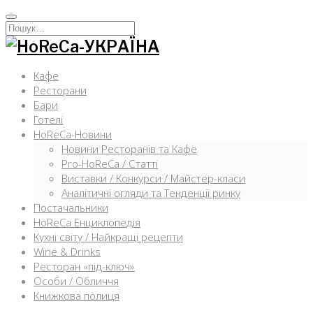
Перейти
к
Искать:
содержимому
Кафе
Ресторани
Бари
Готелі
HoReCa-Новини
Новини Ресторанів та Кафе
Pro-HoReCa / Статті
Виставки / Конкурси / Майстер-класи
Аналітичні огляди та Тенденції ринку
Постачальники
HoReCa Енциклопедія
Кухні світу / Найкращі рецепти
Wine & Drinks
Ресторан «під-ключ»
Особи / Обличчя
Книжкова полиця