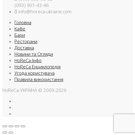
(093) 901-43-46
info@horeca-ukraine.com
Головна
Кафе
Бари
Ресторани
Доставка
Новини та Огляди
HoReCa-Інфо
HoReCa Енциклопедія
Угода користувача
Правила використання
HoReCa-УКРАЇНА © 2009-2026
Facebook
Instargam
Telegram