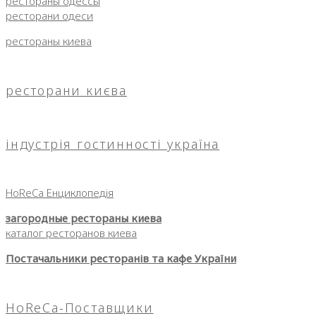
рестораны одессы
ресторани одеси
рестораны киева
ресторани києва
індустрія гостинності україна
HoReCa Енциклопедія
загородные рестораны киева
каталог ресторанов киева
Постачальники ресторанів та кафе України
HoReCa-Поставщики