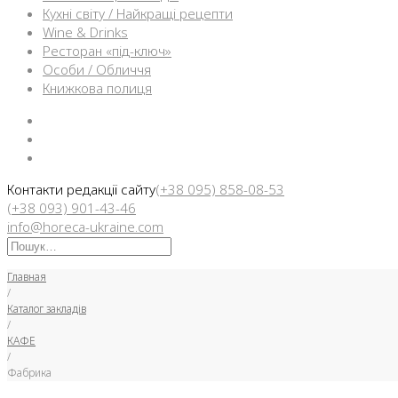
Кухні світу / Найкращі рецепти
Wine & Drinks
Ресторан «під-ключ»
Особи / Обличчя
Книжкова полиця
Facebook
Instargam
Telegram
Контакти редакції сайту
(+38 095) 858-08-53
(+38 093) 901-43-46
info@horeca-ukraine.com
Искать:
Главная
/
Каталог закладів
/
КАФЕ
/
Фабрика