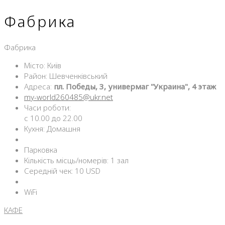
Фабрика
Фабрика
Місто: Київ
Район: Шевченківський
Адреса:
пл. Победы, 3, универмаг "Украина", 4 этаж
my-world260485@ukr.net
Часи роботи:
с 10.00 до 22.00
Кухня: Домашня
Парковка
Кількість місць/номерів: 1 зал
Середній чек: 10 USD
WiFi
КАФЕ