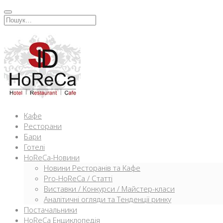
Перейти
к
Искать:
содержимому
Кафе
Ресторани
Бари
Готелі
HoReCa-Новини
Новини Ресторанів та Кафе
Pro-HoReCa / Статті
Виставки / Конкурси / Майстер-класи
Аналітичні огляди та Тенденції ринку
Постачальники
HoReCa Енциклопедія