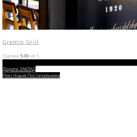
Gremio Grill
Оценка
5.00
из 5
Додати ЗАКЛАД
Реєстрація Постачальника