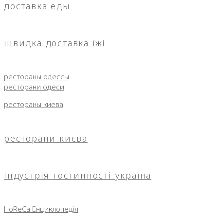
доставка еды
швидка доставка їжі
рестораны одессы
ресторани одеси
рестораны киева
ресторани києва
індустрія гостинності україна
HoReCa Енциклопедія