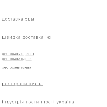
доставка еды
швидка доставка їжі
рестораны одессы
ресторани одеси
рестораны киева
ресторани києва
індустрія гостинності україна