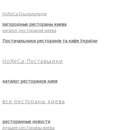
HoReCa Енциклопедія
загородные рестораны киева
каталог ресторанов киева
Постачальники ресторанів та кафе України
HoReCa-Поставщики
каталог ресторанов киев
все рестораны киева
ресторанные новости
лучшие рестораны киева