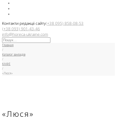
Facebook
Instargam
Telegram
Контакти редакції сайту
(+38 095) 858-08-53
(+38 093) 901-43-46
info@horeca-ukraine.com
Искать:
Главная
/
Каталог закладів
/
КАФЕ
/
«Люся»
«Люся»