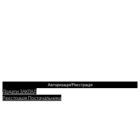
Авторизація/Реєстрація
Додати ЗАКЛАД
Реєстрація Постачальника