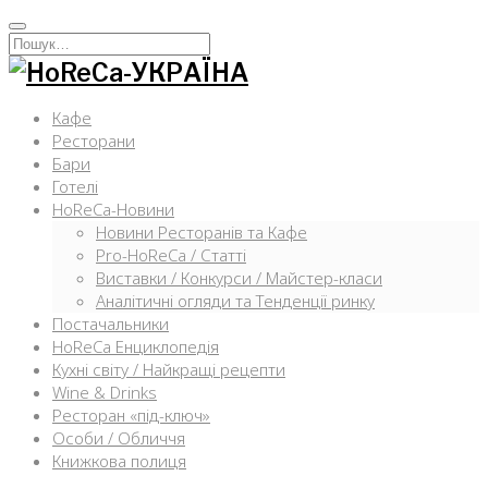
Перейти
к
Искать:
содержимому
Кафе
Ресторани
Бари
Готелі
HoReCa-Новини
Новини Ресторанів та Кафе
Pro-HoReCa / Статті
Виставки / Конкурси / Майстер-класи
Аналітичні огляди та Тенденції ринку
Постачальники
HoReCa Енциклопедія
Кухні світу / Найкращі рецепти
Wine & Drinks
Ресторан «під-ключ»
Особи / Обличчя
Книжкова полиця