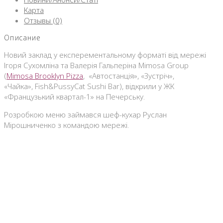
Карта
Отзывы (0)
Описание
Новий заклад у експерементальному форматі від мережі
Ігоря Сухомліна та Валерія Гальперіна Mimosa Group
(
Mimosa Brooklyn Pizza
, «Автостанція», «Зустріч»,
«Чайка», Fish&PussyCat Sushi Bar), відкрили у ЖК
«Французький квартал-1» на Печерську.
Розробкою меню займався шеф-кухар Руслан
Мірошниченко з командою мережі.