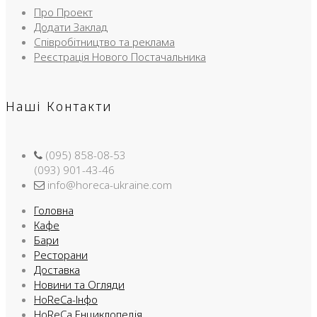
Про Проект
Додати Заклад
Співробітництво та реклама
Реєстрація Нового Постачальника
Наші Контакти
(095) 858-08-53
(093) 901-43-46
info@horeca-ukraine.com
Головна
Кафе
Бари
Ресторани
Доставка
Новини та Огляди
HoReCa-Інфо
HoReCa Енциклопедія