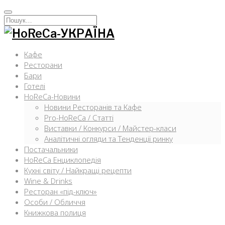
Перейти
к
Искать:
содержимому
Кафе
Ресторани
Бари
Готелі
HoReCa-Новини
Новини Ресторанів та Кафе
Pro-HoReCa / Статті
Виставки / Конкурси / Майстер-класи
Аналітичні огляди та Тенденції ринку
Постачальники
HoReCa Енциклопедія
Кухні світу / Найкращі рецепти
Wine & Drinks
Ресторан «під-ключ»
Особи / Обличчя
Книжкова полиця