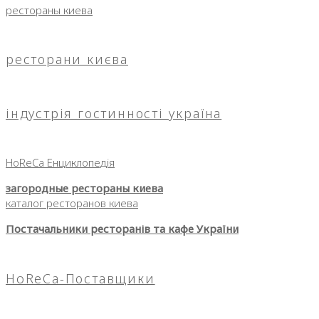
рестораны киева
ресторани києва
індустрія гостинності україна
HoReCa Енциклопедія
загородные рестораны киева
каталог ресторанов киева
Постачальники ресторанів та кафе України
HoReCa-Поставщики