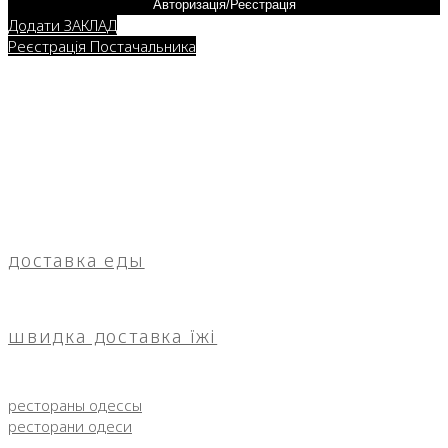
Авторизація/Реєстрація
Додати ЗАКЛАД
Реєстрація Постачальника
доставка еды
швидка доставка їжі
рестораны одессы
ресторани одеси