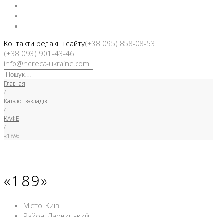
Facebook
Instargam
Telegram
Контакти редакції сайту
(+38 095) 858-08-53
(+38 093) 901-43-46
info@horeca-ukraine.com
Искать:
Главная
/
Каталог закладів
/
КАФЕ
/
«189»
«189»
Місто: Київ
Район: Дарницький