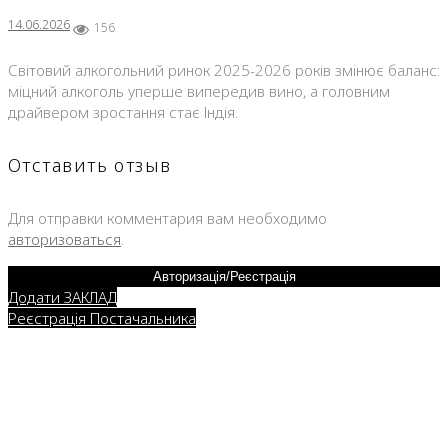
14.06.2026
156
Світовий алкогольний ринок 2025-2026 років змінює баланс:
міцний алкоголь уперше випередив вино, а головним
драйвером зростання стає Індія.
Отставить отзыв
Для отправки комментария вам необходимо
авторизоваться
.
Авторизація/Реєстрація
Додати ЗАКЛАД
Реєстрація Постачальника