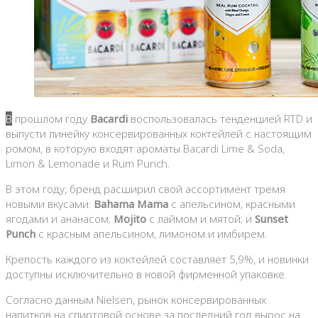
В прошлом году
Bacardi
воспользовалась тенденцией RTD и
выпусти линейку консервированных коктейлей с настоящим
ромом, в которую входят ароматы Bacardi Lime & Soda,
Limon & Lemonade и Rum Punch.
В этом году, бренд расширил свой ассортимент тремя
новыми вкусами:
Bahama Mama
с апельсином, красными
ягодами и ананасом;
Mojito
с лаймом и мятой; и
Sunset
Punch
с красным апельсином, лимоном и имбирем.
Крепость каждого из коктейлей составляет 5,9%, и новинки
доступны исключительно в новой фирменной упаковке.
Согласно данным Nielsen, рынок консервированных
напитков на спиртовой основе за последний год вырос на