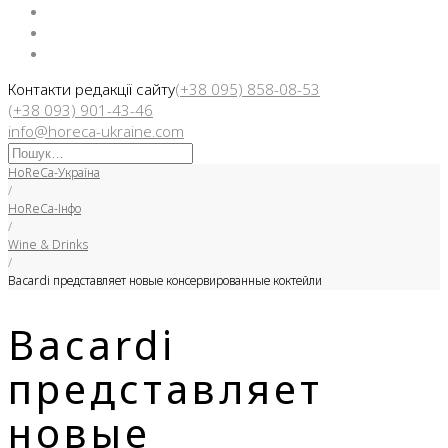
Facebook
Instargam
Telegram
Контакти редакції сайту
(+38 095) 858-08-53
(+38 093) 901-43-46
info@horeca-ukraine.com
Искать:
HoReCa-Україна
/
HoReCa-Інфо
/
Wine & Drinks
/
Bacardi представляет новые консервированные коктейли
Bacardi
представляет
новые