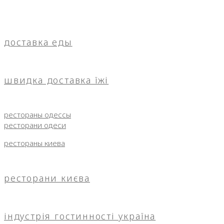
доставка еды
швидка доставка їжі
рестораны одессы
ресторани одеси
рестораны киева
ресторани києва
індустрія гостинності україна