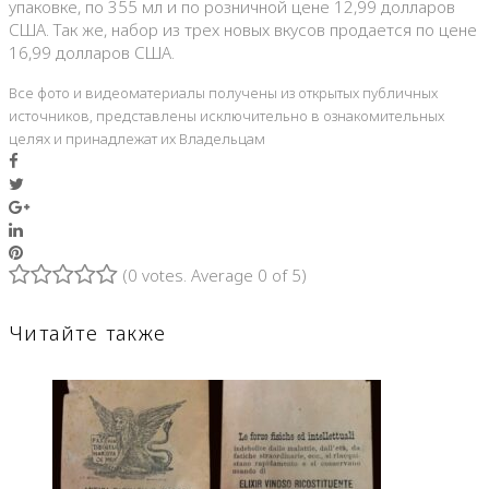
упаковке, по 355 мл и по розничной цене 12,99 долларов
США. Так же, набор из трех новых вкусов продается по цене
16,99 долларов США.
Все фото и видеоматериалы получены из открытых публичных
источников, представлены исключительно в ознакомительных
целях и принадлежат их Владельцам
Facebook
Twitter
Google+
LinkedIn
Pinterest
(
0 votes
. Average
0
of 5)
1
2
3
4
5
Читайте также