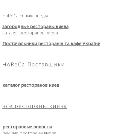
HoReCa Енциклопедія
загородные рестораны киева
каталог ресторанов киева
Постачальники ресторанів та кафе України
HoReCa-Поставщики
каталог ресторанов киев
все рестораны киева
ресторанные новости
лучшие рестораны киева