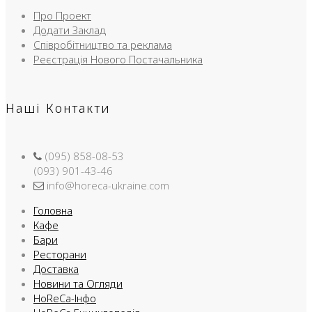
Про Проект
Додати Заклад
Співробітництво та реклама
Реєстрація Нового Постачальника
Наші Контакти
(095) 858-08-53
(093) 901-43-46
info@horeca-ukraine.com
Головна
Кафе
Бари
Ресторани
Доставка
Новини та Огляди
HoReCa-Інфо