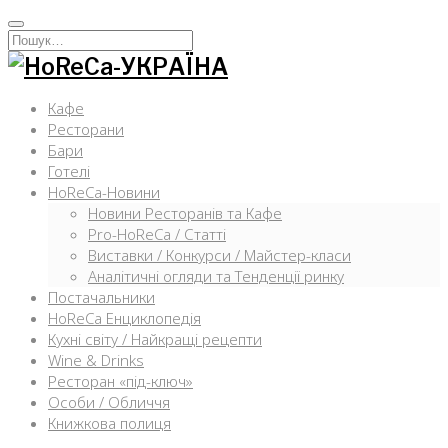
Перейти
к
Искать:
содержимому
Кафе
Ресторани
Бари
Готелі
HoReCa-Новини
Новини Ресторанів та Кафе
Pro-HoReCa / Статті
Виставки / Конкурси / Майстер-класи
Аналітичні огляди та Тенденції ринку
Постачальники
HoReCa Енциклопедія
Кухні світу / Найкращі рецепти
Wine & Drinks
Ресторан «під-ключ»
Особи / Обличчя
Книжкова полиця