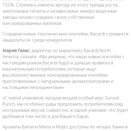
132%. Стремясь извлечь выгоду из этого тренда роста,
алкогольные гиганты и независимые ликеро-водочные
заводы начали создание своих собственных
консервированных напитков.
Создавая новые «тропические» коктейли, Bacardi стремится
«выделиться» среди конкурентов.
Мария Галис
, директор по маркетингу Bacardi North
America, сказала: «Мы уверены, что наши новые коктейли с
настоящим ромом Bacardi будут и дальше нравиться
взыскательным потребителям, которые ищут
высококачественные консервированные коктейли,
приготовленные с натуральными ароматизаторами и
настоящими ингредиентами».
«С новой упаковкой, предлагающей особый вкус Sunset
Punch, мы особенно рады предложить потребителям ряд
неотразимых вкусов совместно, в одной упаковке, что будет
удобным в том числе и для Вашего бара».
Ароматы Bahama Mama и Mojito доступны по четыре банки в