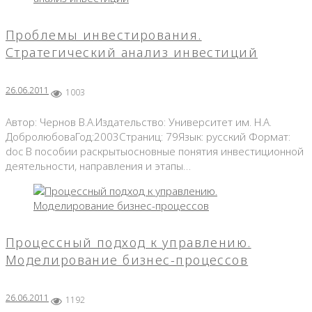
26.06.2011
Проблемы инвестирования.
Стратегический анализ инвестиций
26.06.2011
1003
Автор: Чернов В.А.Издательство: Университет им. Н.А.
ДобролюбоваГод:2003Страниц: 79Язык: русский Формат:
doc В пособии раскрытыосновные понятия инвестиционной
деятельности, направления и этапы…
Процессный подход к управлению.
Моделирование бизнес-процессов
26.06.2011
1192