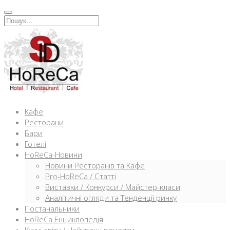
Перейти
к
Искать:
содержимому
Кафе
Ресторани
Бари
Готелі
HoReCa-Новини
Новини Ресторанів та Кафе
Pro-HoReCa / Статті
Виставки / Конкурси / Майстер-класи
Аналітичні огляди та Тенденції ринку
Постачальники
HoReCa Енциклопедія