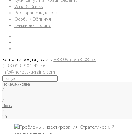
Кухні світу / Найкращі рецепти
Wine & Drinks
Ресторан «під-ключ»
Особи / Обличчя
Книжкова полиця
Facebook
Instargam
Telegram
Контакти редакції сайту
(+38 095) 858-08-53
(+38 093) 901-43-46
info@horeca-ukraine.com
Искать:
HoReCa-Україна
/
Г
/
Июнь
/
26
День: