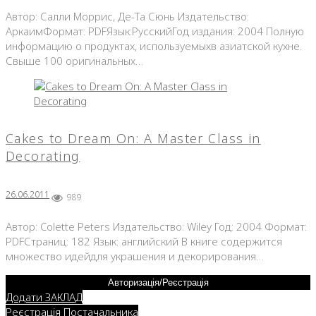
Автор: Салли Моррис, Де-Та Сюнь Издательство:
АркаимФормат: PDFЯзык:РусскийГод издания: 2004 Полную
информацию о продуктах, используемыхв азиатской кухне.
Свыше 100 оригинальных…
Cakes to Dream On: A Master Class in
Decorating
26.06.2011
989
Автор: Colette Peters Издательство: Wiley Год: 2004 Формат:
PDFСтраниц: 182 Язык: английский В книге содержится
множество идейдля украшения и декорирования…
Авторизація/Реєстрація
Додати ЗАКЛАД
Реєстрація Постачальника