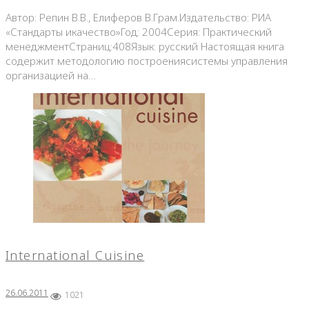
Автор: Репин В.В., Елиферов В.Грам.Издательство: РИА
«Стандарты икачество»Год: 2004Серия: Практический
менеджментСтраниц:408Язык: русский Настоящая книга
содержит методологию построениясистемы управления
организацией на…
International Cuisine
26.06.2011
1021