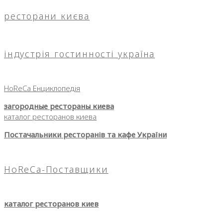
ресторани києва
індустрія гостинності україна
HoReCa Енциклопедія
загородные рестораны киева
каталог ресторанов киева
Постачальники ресторанів та кафе України
HoReCa-Поставщики
каталог ресторанов киев