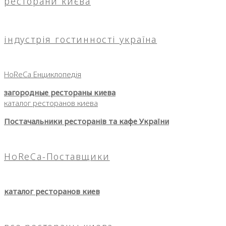
ресторани києва
індустрія гостинності україна
HoReCa Енциклопедія
загородные рестораны киева
каталог ресторанов киева
Постачальники ресторанів та кафе України
HoReCa-Поставщики
каталог ресторанов киев