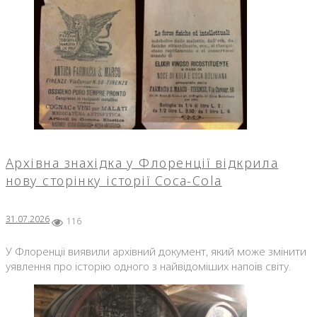
Архівна знахідка у Флоренції відкрила
нову сторінку історії Coca-Cola
31.07.2026
116
У Флоренції виявили архівний документ, який може змінити
уявлення про історію одного з найвідоміших напоїв світу.