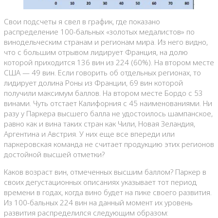
Свои подсчеты я свел в график, где показано
распределение 100-бальных «золотых медалистов» по
винодельческим странам и регионам мира. Из него видно,
что с большим отрывом лидирует Франция, на долю
которой приходится 136 вин из 224 (60%). На втором месте
США — 49 вин. Если говорить об отдельных регионах, то
лидирует долина Роны из Франции, 69 вин которой
получили максимум баллов. На втором месте Бордо с 53
винами. Чуть отстает Калифорния с 45 наименованиями. Ни
разу у Паркера высшего балла не удостоилось шампанское,
равно как и вина таких стран как Чили, Новая Зеландия,
Аргентина и Австрия. У них еще все впереди или
паркеровская команда не считает продукцию этих регионов
достойной высшей отметки?
Каков возраст вин, отмеченных высшим баллом? Паркер в
своих дегустационных описаниях указывает тот период
времени в годах, когда вино будет на пике своего развития.
Из 100-бальных 224 вин на данный момент их уровень
развития распределился следующим образом: