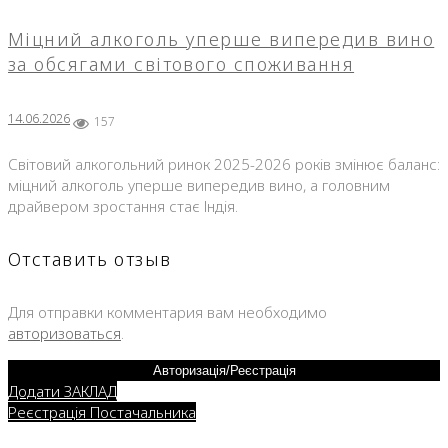
Міцний алкоголь уперше випередив вино
за обсягами світового споживання
14.06.2026
157
Світовий алкогольний ринок 2025-2026 років змінює баланс:
міцний алкоголь уперше випередив вино, а головним
драйвером зростання стає Індія.
Отставить отзыв
Для отправки комментария вам необходимо
авторизоваться
.
Авторизація/Реєстрація
Додати ЗАКЛАД
Реєстрація Постачальника