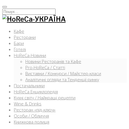
Перейти
к
Искать:
содержимому
Кафе
Ресторани
Бари
Готелі
HoReCa-Новини
Новини Ресторанів та Кафе
Pro-HoReCa / Статті
Виставки / Конкурси / Майстер-класи
Аналітичні огляди та Тенденції ринку
Постачальники
HoReCa Енциклопедія
Кухні світу / Найкращі рецепти
Wine & Drinks
Ресторан «під-ключ»
Особи / Обличчя
Книжкова полиця