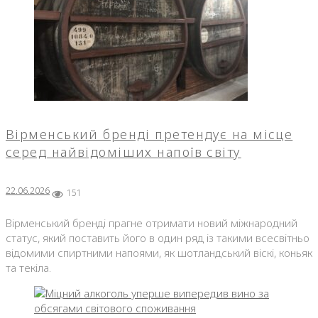
Вірменський бренді претендує на місце
серед найвідоміших напоїв світу
22.06.2026
151
Вірменський бренді прагне отримати новий міжнародний
статус, який поставить його в один ряд із такими всесвітньо
відомими спиртними напоями, як шотландський віскі, коньяк
та текіла.