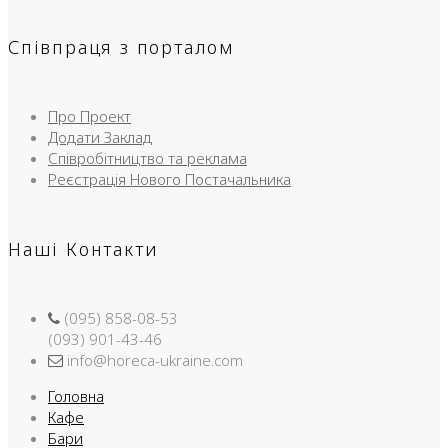
Співпраця з порталом
Про Проект
Додати Заклад
Співробітництво та реклама
Реєстрація Нового Постачальника
Наші Контакти
(095) 858-08-53
(093) 901-43-46
info@horeca-ukraine.com
Головна
Кафе
Бари