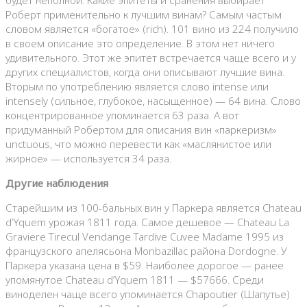
Роберт применительно к лучшим винам? Самым частым
словом является «богатое» (rich). 101 вино из 224 получило
в своем описание это определение. В этом нет ничего
удивительного. Этот же эпитет встречается чаще всего и у
других специалистов, когда они описывают лучшие вина.
Вторым по употреблению является слово intense или
intensely (cильное, глубокое, насыщенное) — 64 вина. Слово
концентрированное упоминается 63 раза. А вот
придуманный Робертом для описания вин «паркеризм»
unctuous, что можно перевести как «маслянистое или
жирное» — используется 34 раза.
Другие наблюдения
Старейшим из 100-бальных вин у Паркера является Chateau
d’Yquem урожая 1811 года. Самое дешевое — Chateau La
Graviere Tirecul Vendange Tardive Cuvee Madame 1995 из
французского апелясьона Monbazillac района Dordogne. У
Паркера указана цена в $59. Наиболее дорогое — ранее
упомянутое Chateau d’Yquem 1811 — $57666. Среди
виноделен чаще всего упоминается Chapoutier (Шапутье)