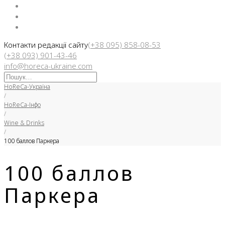
Facebook
Instargam
Telegram
Контакти редакції сайту
(+38 095) 858-08-53
(+38 093) 901-43-46
info@horeca-ukraine.com
Искать:
HoReCa-Україна
/
HoReCa-Інфо
/
Wine & Drinks
/
100 баллов Паркера
100 баллов
Паркера