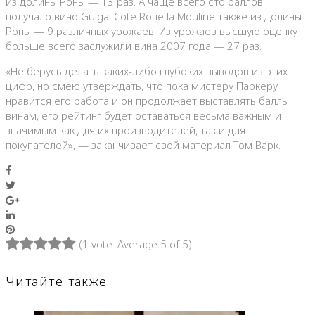
из долины Роны — 13 раз. А чаще всего сто баллов
получало вино Guigal Cote Rotie la Mouline также из долины
Роны — 9 различных урожаев. Из урожаев высшую оценку
больше всего заслужили вина 2007 года — 27 раз.
«Не берусь делать каких-либо глубоких выводов из этих
цифр, но смею утверждать, что пока мистеру Паркеру
нравится его работа и он продолжает выставлять баллы
винам, его рейтинг будет оставаться весьма важным и
значимым как для их производителей, так и для
покупателей», — заканчивает свой материал Том Варк.
Facebook
Twitter
Google+
LinkedIn
Pinterest
(
1 vote
. Average
5
of 5)
1
2
3
4
5
Читайте также