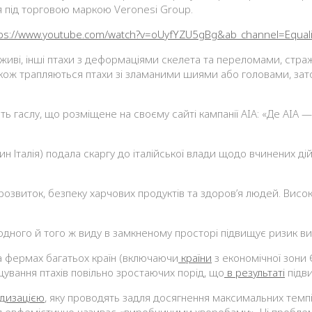
 під торговою маркою Veronesi Group.
tps://www.youtube.com/watch?v=oUyfYZU5gBg&ab_channel=Equal
живі, інші птахи з деформаціями скелета та переломами, стражд
 Також трапляються птахи зі зламаними шиями або головами, зат
ать гаслу, що розміщене на своєму сайті кампанії AIA: «Де AIA 
арин Італія) подала скаргу до італійської влади щодо вчинених д
звиток, безпеку харчових продуктів та здоров’я людей. Висок
дного й того ж виду в замкненому просторі підвищує ризик в
на фермах багатьох країн (включаючи
країни
з економічної зони
ощування птахів повільно зростаючих порід, що
в результаті
підви
дизацією
, яку проводять задля досягнення максимальних темп
ія евфемістично називає «виробничими хворобами». Ці пробле