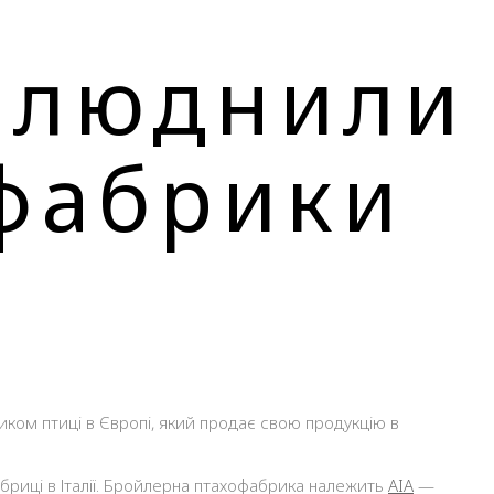
илюднили
офабрики
фабриці в Італії. Бройлерна птахофабрика належить
AIA
—