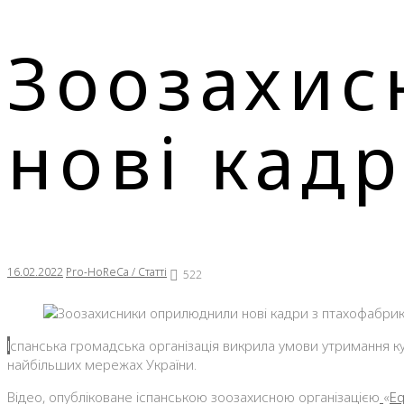
Зоозахис
нові кад
16.02.2022
Pro-HoReCa / Статті
522
Іспанська громадська організація викрила умови утримання курей на фермі, що пов’язана з четвертим за величиною виробником птиці в Європі, який продає свою продукцію в
найбільших мережах України.
Відео, опубліковане іспанською зоозахисною організацією
«
Eq