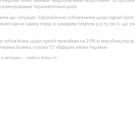
рекомендованих терапевтичних цілях.
нити цю ситуацію. Європейське зобов’язання щодо курей (англ.
включаючи заміну порід зі швидким темпом росту (як ті, що опи
зобов’язань щодо курей принаймні на 20% їх виробництва до 2
ерина Бєлкіна, голова ГО «Відкриті клітки Україна».
 їх авторам — Stefano Belacchi