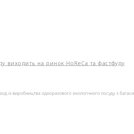
ду виходить на ринок HoReCa та фастфуду
вод із виробництва одноразового екологічного посуду з багас