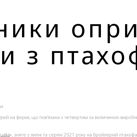
ники опр
ри з птах
ualia
», зняте у липні та серпні 2021 року на бройлерній птахо