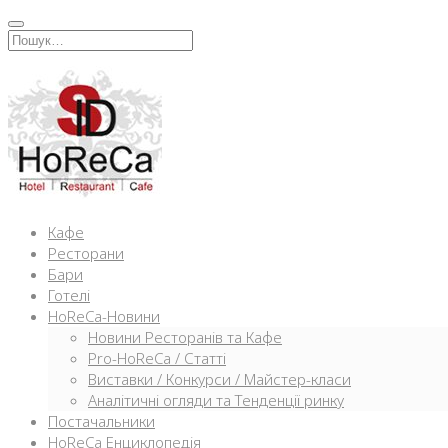
Перейти
к
Искать:
содержимому
Кафе
Ресторани
Бари
Готелі
HoReCa-Новини
Новини Ресторанів та Кафе
Pro-HoReCa / Статті
Виставки / Конкурси / Майстер-класи
Аналітичні огляди та Тенденції ринку
Постачальники
HoReCa Енциклопедія