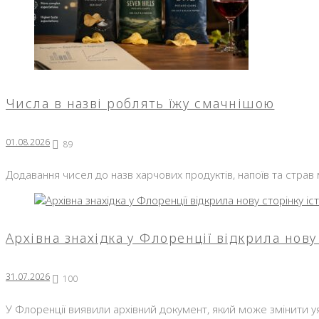
Числа в назві роблять їжу смачнішою
01.08.2026
89
Додавання чисел до назв харчових продуктів, напоїв та страв
Архівна знахідка у Флоренції відкрила нову 
31.07.2026
100
У Флоренції виявили архівний документ, який може змінити уя