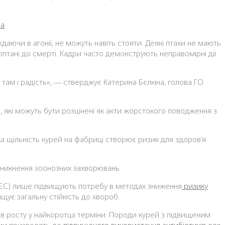
ia
аючи в агонії, не можуть навіть стояти. Деякі птахи не мають
оптані до смерті. Кадри часто демонструють неправомірні дії
— там і радість», — стверджує Катерина Бєлкіна, голова ГО
ій, які можуть бути розцінені як акти жорстокого поводження з
а щільність курей на фабриці створює ризик для здоров’я
иникнення зоонозних захворювань.
 ЄС) лише підвищують потребу в методах зниження
ризику
щує загальну стійкість до хвороб.
ів росту у найкоротші терміни. Породи курей з підвищеним
ми призводять до
підвищеного використання антибіотиків
для