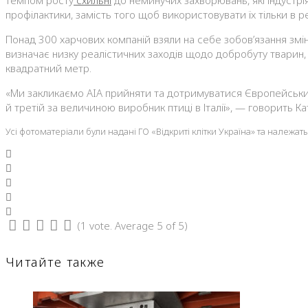
профілактики, замість того щоб використовувати їх тільки в 
Понад 300 харчових компаній взяли на себе зобов’язання змі
визначає низку реалістичних заходів щодо добробуту тварин, 
квадратний метр.
«Ми закликаємо AIA прийняти та дотримуватися Європейських 
й третій за величиною виробник птиці в Італії», — говорить Кат
Усі фотоматеріали були надані ГО «Відкриті клітки Україна» та належать
Facebook
Twitter
Google+
LinkedIn
Pinterest
(
1 vote
. Average
5
of 5)
1
2
3
4
5
Читайте также