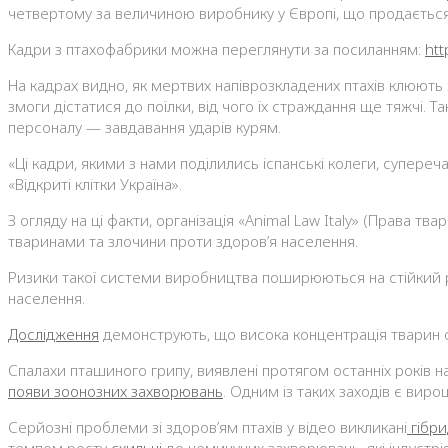
четвертому за величиною виробнику у Європі, що продається
Кадри з птахофабрики можна переглянути за посиланням:
ht
На кадрах видно, як мертвих напіврозкладених птахів клюють 
змоги дістатися до поїлки, від чого їх страждання ще тяжчі.
персоналу — завдавання ударів курям.
«Ці кадри, якими з нами поділились іспанські колеги, супереч
«Відкриті клітки Україна».
З огляду на ці факти, організація «Animal Law Italy» (Права тв
тваринами та злочини проти здоров’я населення.
Ризики такої системи виробництва поширюються на стійкий ро
населення.
Дослідження
демонструють, що висока концентрація тварин о
Спалахи пташиного грипу, виявлені протягом останніх років 
появи зоонозних захворювань
. Одним із таких заходів є вир
Серйозні проблеми зі здоров’ям птахів у відео викликані
гібри
темпом росту
схильні
до неминучих захворювань, які індустр