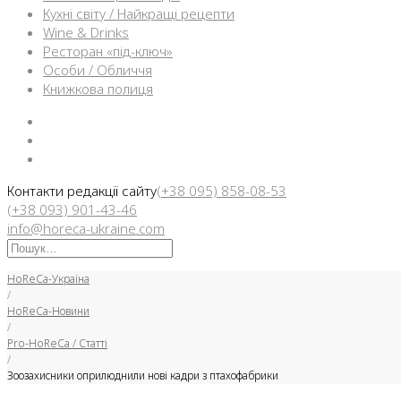
Кухні світу / Найкращі рецепти
Wine & Drinks
Ресторан «під-ключ»
Особи / Обличчя
Книжкова полиця
Facebook
Instargam
Telegram
Контакти редакції сайту
(+38 095) 858-08-53
(+38 093) 901-43-46
info@horeca-ukraine.com
Искать:
HoReCa-Україна
/
HoReCa-Новини
/
Pro-HoReCa / Статті
/
Зоозахисники оприлюднили нові кадри з птахофабрики