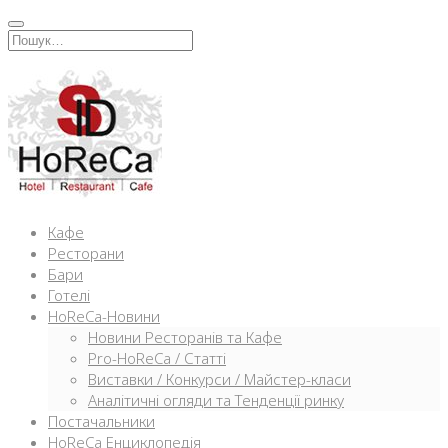
Перейти
к
Искать:
содержимому
Кафе
Ресторани
Бари
Готелі
HoReCa-Новини
Новини Ресторанів та Кафе
Pro-HoReCa / Статті
Виставки / Конкурси / Майстер-класи
Аналітичні огляди та Тенденції ринку
Постачальники
HoReCa Енциклопедія