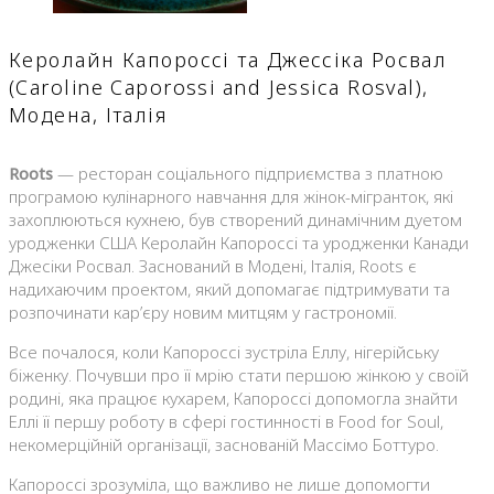
Керолайн Капороссі та Джессіка Росвал
(Caroline Caporossi and Jessica Rosval),
Модена, Італія
Roots
— ресторан соціального підприємства з платною
програмою кулінарного навчання для жінок-мігранток, які
захоплюються кухнею, був створений динамічним дуетом
уродженки США Керолайн Капороссі та уродженки Канади
Джесіки Росвал. Заснований в Модені, Італія, Roots є
надихаючим проектом, який допомагає підтримувати та
розпочинати кар’єру новим митцям у гастрономії.
Все почалося, коли Капороссі зустріла Еллу, нігерійську
біженку. Почувши про її мрію стати першою жінкою у своїй
родині, яка працює кухарем, Капороссі допомогла знайти
Еллі її першу роботу в сфері гостинності в Food for Soul,
некомерційній організації, заснованій Массімо Боттуро.
Капороссі зрозуміла, що важливо не лише допомогти