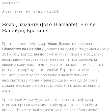
харчування.
Зустрічайте чемпіонів змін 2024:
Жоао Діаманте (João Diamante), Ріо-де-
Жанейро, Бразилія
Бразильський шеф-кухар
Жоао Діаманте
заснував
Diamantes na Cozinha
(Діаманти на кухні) у Ріо-де-Жанейро у
2016 році. Відтоді він допоміг тисячам людей із соціально
незахищених верств населення навчитися кулінарним і
діловим навичкам, які допомагають їм подолати бідність і
розпочати кар’єру. в гастрономії. Втративши незліченну
кількість друзів через пов’язане з наркотиками та
насильством у Ріо-де-Жанейро, де він жив до 24 років,
Діаманте використовує гастрономію, як шлях до іншого
життя.
Уроджений Жоао Аугусто Сантос Батіста, шеф-кухар
отримав прізвисько «Алмаз» від друга, коли вони були
дітьми. Діаманте зацікавився їжею під час обов’язкової