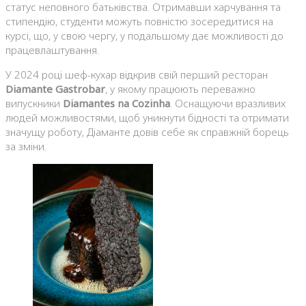
статус неповного батьківства. Отримавши харчування та
стипендію, студенти можуть повністю зосередитися на
курсі, що, у свою чергу, у подальшому дає можливості до
працевлаштування.
У 2024 році шеф-кухар відкрив свій перший ресторан
Diamante Gastrobar
, у якому працюють переважно
випускники
Diamantes na Cozinha
. Оснащуючи вразливих
людей можливостями, щоб уникнути бідності та отримати
значущу роботу, Діаманте довів себе як справжній борець
за зміни.