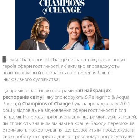
Премія Champions of Change визнає та відзначає нових
героїв сфери гостинності, які активно впроваджують
позитивні зміни й впливають на створення більш
інклюзивного суспільства.
Ця премія є частиною програми «
50 найкращих
ресторанів світу
», яку спонсорують S.Pellegrino & Acqua
Panna, й
Champions of Change
була запроваджена у 2021
році у відповідь на відновлення сфери гостинності після
пандемії. Нагорода призначена для підтримки зусиль людей,
які сприяють значним змінам на краще. Заходи переможців
отримають пожертвування, що дозволить їм продовжувати
свою роботу та сприяти довгостроковому прогресу в галузі