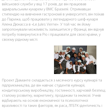
військової служби у віці 17 років, де він працював
адміральським кухарем у ВМС Бразилії. Отримавши
стипендію на вивчення гастрономії в університеті, він поїхав
до Парижа, щоб працювати у легендарного шеф-кухаря
Алена Дюкасса в «Le Jules Verne». У той час як йому
запропонували можливість залишитися у Франції, він відчув
потребу повернутися в Ріо і працювати для своєї країни, у
своєму рідному місті.
Проект Діаманте складається з місячного курсу кулінарії та
підприємництва, де він навчає студентів кулінарії,
кондитерському виробництву, гостинності, харчовій безпеці,
сталому розвитку, маркетингу, продажам та інклюзії. Учнів
відбирають на основі економічної та психологічної
вразливості та таких факторів, як раса, ЛГБТК ідентичність і