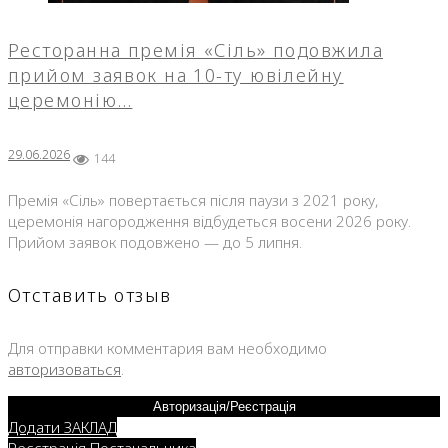
Ресторанна премія «Сіль» подовжила
прийом заявок на 10-ту ювілейну
церемонію…
29.06.2026
144
Премія «Сіль» повертається після паузи з 2021 року,
церемонія нагородження відбудеться восени 2026 року.
Прийом заявок подовжено — до 5 липня.
Отставить отзыв
Для отправки комментария вам необходимо
авторизоваться
.
Авторизація/Реєстрація
Додати ЗАКЛАД