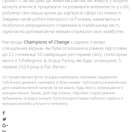
Проект став місцем, де жінки-мігрантки, які живуть у Модені,
можуть вчитися, працювати та розвивати впевненість у собі,
роблячи свої перші кроки до кар’єри в сфері гостинності.
Завдяки своїй роботі Капороссі та Росваль намагаються
позбутися упередженого ставлення в італійському місті,
одночасно допомагаючи жінкам отримати своє майбутне.
Нагороди
Champions of Change
є однією з низки
спеціальних відзнак, які були оголошені в рамках підготовки
до 22-ї номінації 50 найкращих ресторанів світу, спонсором
якого є S.Pellegrino & Acqua Panna, які буде оголошено 5
червня 2024 року в Лас-Вегасі.
Усі представлені фото та відео матеріали отримані з відкритих
публічних джерел, належать їх Власникам і публікуються виключно
для ознайомлення читачів та не мають будь-якого комерційного
використання. Також, для підготовки, обробки і корегування
зображень та відео можуть бути використовані публічні сервіси з
використанням штучного інтелекту.
Facebook
Twitter
Google+
LinkedIn