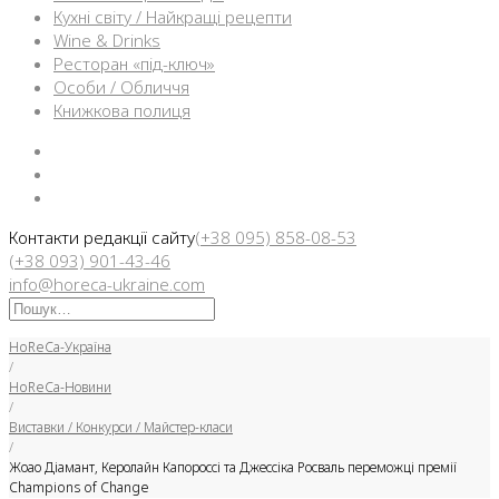
Кухні світу / Найкращі рецепти
Wine & Drinks
Ресторан «під-ключ»
Особи / Обличчя
Книжкова полиця
Facebook
Instargam
Telegram
Контакти редакції сайту
(+38 095) 858-08-53
(+38 093) 901-43-46
info@horeca-ukraine.com
Искать:
HoReCa-Україна
/
HoReCa-Новини
/
Виставки / Конкурси / Майстер-класи
/
Жоао Діамант, Керолайн Капороссі та Джессіка Росваль переможці премії
Champions of Change