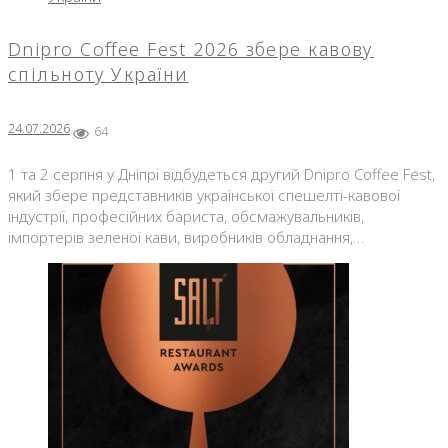
Dnipro Coffee Fest 2026 збере кавову
спільноту України
24.07.2026
64
1 та 2 серпня у Дніпрі відбудеться другий Dnipro Coffee Fest,
який збере представників української спешелті-кавової
індустрії, професійних бариста, обсмажувальників,
імпортерів зеленої кави, виробників обладнання,…