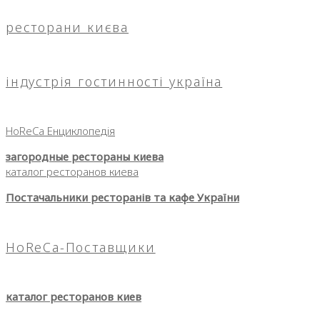
ресторани києва
індустрія гостинності україна
HoReCa Енциклопедія
загородные рестораны киева
каталог ресторанов киева
Постачальники ресторанів та кафе України
HoReCa-Поставщики
каталог ресторанов киев