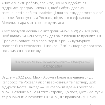
жінкам знайти роботу, але й те, що їм знадобиться
підтримка програм навчання, щоб набути досвіду,
впевненості в собі та кваліфікації для початку довгострокової
кар’єри. Вона зустріла Росваля, відомого шеф-кухаря з
Модени, і пара миттєво подружилася.
Дует заснував Асоціацію інтеграції жінок (AIW) у 2020 році,
щоб надати жінкам ресурси для закріплення та процвітання.
Проект складається з волонтерів із різних культурних і
професійних середовищ і навчає 12 жінок щороку протягом
чотиримісячного циклу.
The World’s 50 Best Restaurants 2024 — Champions of
Change 2024
Звідти у 2022 році Марія Ассунта Іоеле приєдналася до
Капороссі та Росваля як співзасновниця та партнер, щоб
відкрити Roots. Заклад — це коворкінг вдень і ресторан
вночі. Сезонне меню містить страви, що поєднують культури
та різноманітне походження жінок, які працюють у ньому.