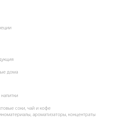
пеции
дукция
вые дома
 напитки
ктовые соки, чай и кофе
 виноматериалы, ароматизаторы, концентраты