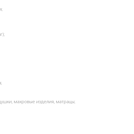
я;
г);
;
душки, махровые изделия, матрацы;