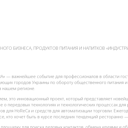
НОГО БИЗНЕСА, ПРОДУКТОВ ПИТАНИЯ И НАПИТКОВ «ИНДУСТР
 — важнейшее событие для профессионалов в области гости
рующих городов Украины по обороту общественного питания и
в нашем регионе.
ем, это инновационный проект, который представляет новейш
 о передовых технологиях и технологических процессах для 
тов для HoReCa и средств для автоматизации торговли. Ежего
се, кто хочет быть в курсе последних тенденций ресторанно —
лощадку для поиска деловых контактов, обмена идеями и об