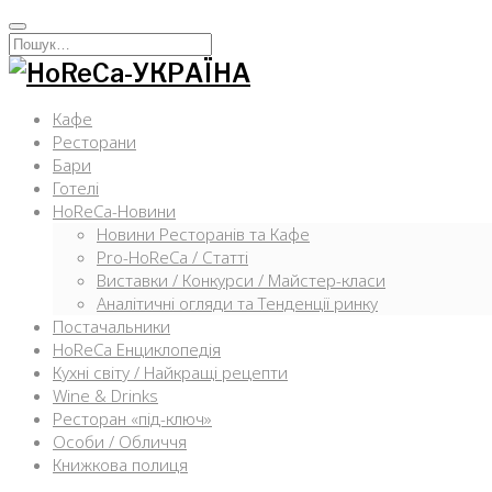
Перейти
к
Искать:
содержимому
Кафе
Ресторани
Бари
Готелі
HoReCa-Новини
Новини Ресторанів та Кафе
Pro-HoReCa / Статті
Виставки / Конкурси / Майстер-класи
Аналітичні огляди та Тенденції ринку
Постачальники
HoReCa Енциклопедія
Кухні світу / Найкращі рецепти
Wine & Drinks
Ресторан «під-ключ»
Особи / Обличчя
Книжкова полиця