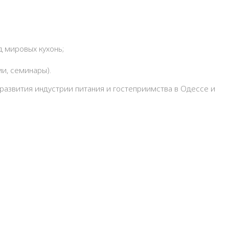
д мировых кухонь;
и, семинары).
азвития индустрии питания и гостеприимства в Одессе и