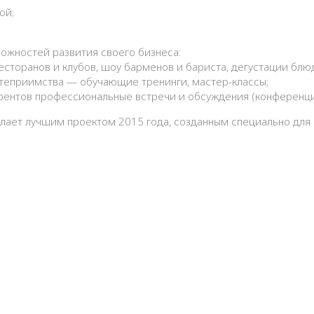
ой;
жностей развития своего бизнеса:
есторанов и клубов, шоу барменов и бариста, дегустации блю
теприимства — обучающие тренинги, мастер-классы;
рентов профессиональные встречи и обсуждения (конференци
ет лучшим проектом 2015 года, созданным специально для р