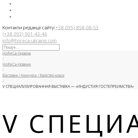
Facebook
Instargam
Telegram
Контакти редакції сайту
(+38 095) 858-08-53
(+38 093) 901-43-46
info@horeca-ukraine.com
Искать:
HoReCa-Україна
/
HoReCa-Новини
/
Виставки / Конкурси / Майстер-класи
/
V СПЕЦИАЛИЗИРОВАННАЯ ВЫСТАВКА — «ИНДУСТИЯ ГОСТЕПРЕИМСТВА»
V СПЕЦИ