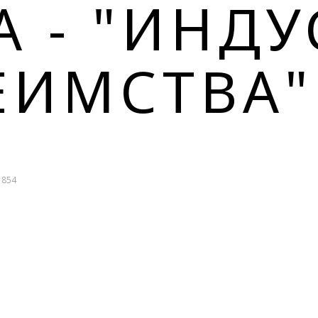
А - "ИНД
ЕИМСТВА"
854