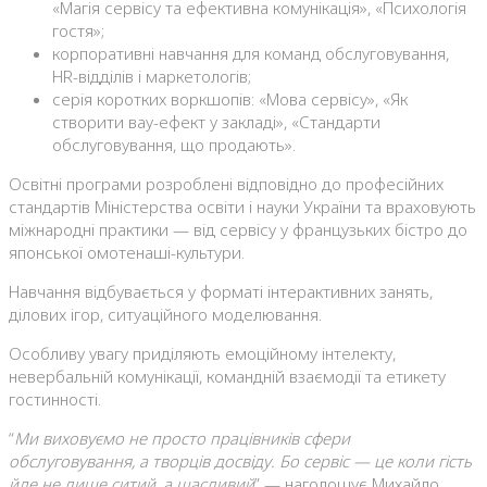
«Магія сервісу та ефективна комунікація», «Психологія
гостя»;
корпоративні навчання для команд обслуговування,
HR-відділів і маркетологів;
серія коротких воркшопів: «Мова сервісу», «Як
створити вау-ефект у закладі», «Стандарти
обслуговування, що продають».
Освітні програми розроблені відповідно до професійних
стандартів Міністерства освіти і науки України та враховують
міжнародні практики — від сервісу у французьких бістро до
японської омотенаші-культури.
Навчання відбувається у форматі інтерактивних занять,
ділових ігор, ситуаційного моделювання.
Особливу увагу приділяють емоційному інтелекту,
невербальній комунікації, командній взаємодії та етикету
гостинності.
“
Ми виховуємо не просто працівників сфери
обслуговування, а творців досвіду. Бо сервіс — це коли гість
йде не лише ситий, а щасливий
” — наголошує Михайло