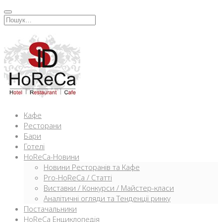
Перейти
к
Искать:
содержимому
Кафе
Ресторани
Бари
Готелі
HoReCa-Новини
Новини Ресторанів та Кафе
Pro-HoReCa / Статті
Виставки / Конкурси / Майстер-класи
Аналітичні огляди та Тенденції ринку
Постачальники
HoReCa Енциклопедія