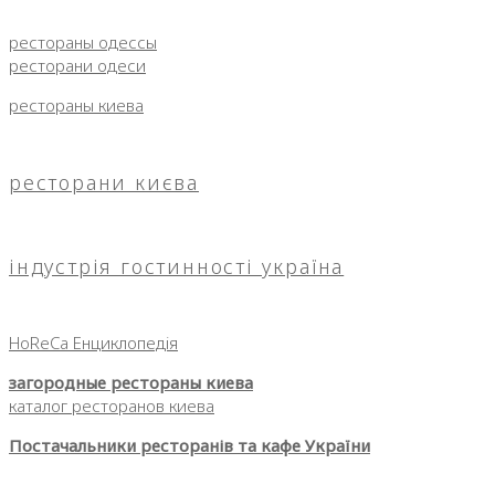
рестораны одессы
ресторани одеси
рестораны киева
ресторани києва
індустрія гостинності україна
HoReCa Енциклопедія
загородные рестораны киева
каталог ресторанов киева
Постачальники ресторанів та кафе України