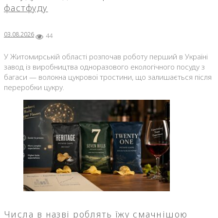
фастфуду
03.08.2026
44
У Житомирській області розпочав роботу перший в Україні
завод із виробництва одноразового екологічного посуду з
багаси — волокна цукрової тростини, що залишається після
переробки цукру.
Числа в назві роблять їжу смачнішою