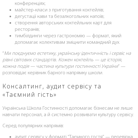
конференціях;
майстер-класи з приготування коктейлів;
дегустації кави та безалкогольних напоїв;
створення авторських коктейльних карт для
ресторанів;
тимбілдинги через гастрономію — формат, який
допомагає колективам зміцнити командний дух.
“
Ми поєднуємо естетику, українську ідентичність і сервіс на
рівні світових стандартів. Кожен коктейль — це історія,
кожна подія — частина культури гостинності України
” —
розповідає керівник барного напрямку школи.
Консалтинг, аудит сервісу та
«Таємний гість»
Українська Школа Гостинності допомагає бізнесам не лише
навчати персонал, а й системно розвивати культуру сервісу.
Серед популярних напрямів:
аудит сервісу у форматі “Таємного гостя” — перевірка