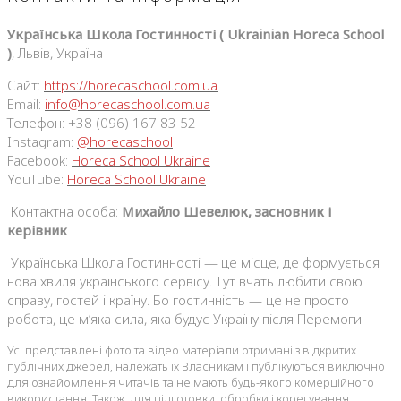
Українська Школа Гостинності ( Ukrainian Horeca School
)
, Львів, Україна
Сайт:
https://horecaschool.com.ua
Email:
info@horecaschool.com.ua
Телефон: +38 (096) 167 83 52
Instagram:
@horecaschool
Facebook:
Horeca School Ukraine
YouTube:
Horeca School Ukraine
Контактна особа:
Михайло Шевелюк, засновник і
керівник
Українська Школа Гостинності — це місце, де формується
нова хвиля українського сервісу. Тут вчать любити свою
справу, гостей і країну. Бо гостинність — це не просто
робота, це м’яка сила, яка будує Україну після Перемоги.
Усі представлені фото та відео матеріали отримані з відкритих
публічних джерел, належать їх Власникам і публікуються виключно
для ознайомлення читачів та не мають будь-якого комерційного
використання. Також, для підготовки, обробки і корегування