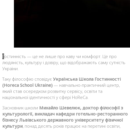
Гостинність — це не лише про каву чи комфорт. Це про
людяність, культуру і довіру, що відображають саму сутність
України.
Таку філософію сповідує
Українська Школа Гостинності
(Horeca School Ukraine)
— навчально-практичний центр,
який став осередком розвитку сервісу, освіти та
національної ідентичності у сфері HoReCa.
Засновник школи
Михайло Шевелюк, доктор філософії з
культурології, викладач кафедри готельно-ресторанного
бізнесу Львівського державного університету фізичної
культури
, понад десять років працює на перетині освіти,