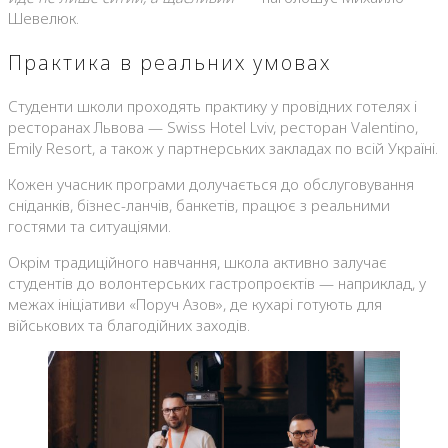
Шевелюк.
Практика в реальних умовах
Студенти школи проходять практику у провідних готелях і
ресторанах Львова — Swiss Hotel Lviv, ресторан Valentino,
Emily Resort, а також у партнерських закладах по всій Україні.
Кожен учасник програми долучається до обслуговування
сніданків, бізнес-ланчів, банкетів, працює з реальними
гостями та ситуаціями.
Окрім традиційного навчання, школа активно залучає
студентів до волонтерських гастропроєктів — наприклад, у
межах ініціативи «Поруч Азов», де кухарі готують для
військових та благодійних заходів.