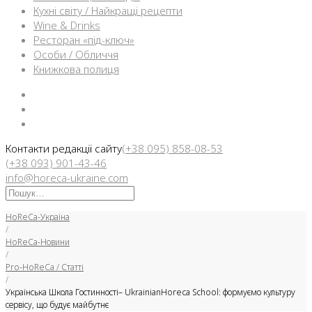
Кухні світу / Найкращі рецепти
Wine & Drinks
Ресторан «під-ключ»
Особи / Обличчя
Книжкова полиця
Facebook
Instargam
Telegram
Контакти редакції сайту
(+38 095) 858-08-53
(+38 093) 901-43-46
info@horeca-ukraine.com
Искать:
HoReCa-Україна
/
HoReCa-Новини
/
Pro-HoReCa / Статті
/
Українська Школа Гостинності– UkrainianHoreca School: формуємо культуру
сервісу, що будує майбутнє