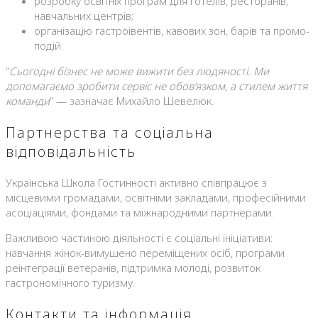
розробку освітніх програм для готелів, ресторанів,
навчальних центрів;
організацію гастроівентів, кавових зон, барів та промо-
подій.
“
Сьогодні бізнес не може вижити без людяності. Ми
допомагаємо зробити сервіс не обов’язком, а стилем життя
команди
” — зазначає Михайло Шевелюк.
Партнерства та соціальна
відповідальність
Українська Школа Гостинності активно співпрацює з
місцевими громадами, освітніми закладами, професійними
асоціаціями, фондами та міжнародними партнерами.
Важливою частиною діяльності є соціальні ініціативи:
навчання жінок-вимушено переміщених осіб, програми
реінтеграції ветеранів, підтримка молоді, розвиток
гастрономічного туризму.
Контакти та інформація