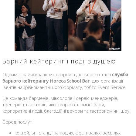
Барний кейтеринг і події з душею
Одним із найяскравіших напрямів діяльності стала
служба
барного кейтерингу Horeca School Bar
для організації
івентів найрізноманітнішого формату, тобто Event Service.
Це команда барменів, міксологів і сервіс-менеджерів,
тренерів та лекторів, які створюють виїзні бари,
корпоративні події, благодійні вечори та гастрономічні шоу.
Серед послуг:
коктейльні станції на подіях, фестивалях, весіллях,