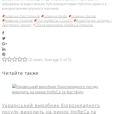
зображень та відео можуть бути використовані публічні сервіси з
використанням штучного інтелекту.
#
Новини Ресторанів
#
Новини Кафе
#
Новини Барів
#
Новини Готелів
#
Pro-HoReCa / Статті
#
Аналітичні огляди /
Тенденції ринку
#
Постачальники HoReCa Україна
Facebook
Twitter
Google+
LinkedIn
Pinterest
(
0 votes
. Average
0
of 5)
1
2
3
4
5
Читайте также
Український виробник біорозкладного
посуду виходить на ринок HoReCa та