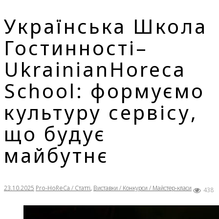
Українська Школа
Гостинності–
UkrainianHoreca
School: формуємо
культуру сервісу,
що будує
майбутнє
23.10.2025
Pro-HoReCa / Статті
,
Виставки / Конкурси / Майстер-класи
438