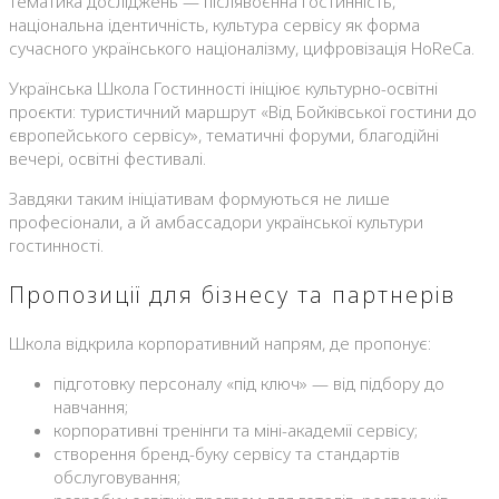
Тематика досліджень — післявоєнна гостинність,
національна ідентичність, культура сервісу як форма
сучасного українського націоналізму, цифровізація HoReCa.
Українська Школа Гостинності ініціює культурно-освітні
проєкти: туристичний маршрут «Від Бойківської гостини до
європейського сервісу», тематичні форуми, благодійні
вечері, освітні фестивалі.
Завдяки таким ініціативам формуються не лише
професіонали, а й амбассадори української культури
гостинності.
Пропозиції для бізнесу та партнерів
Школа відкрила корпоративний напрям, де пропонує:
підготовку персоналу «під ключ» — від підбору до
навчання;
корпоративні тренінги та міні-академії сервісу;
створення бренд-буку сервісу та стандартів
обслуговування;