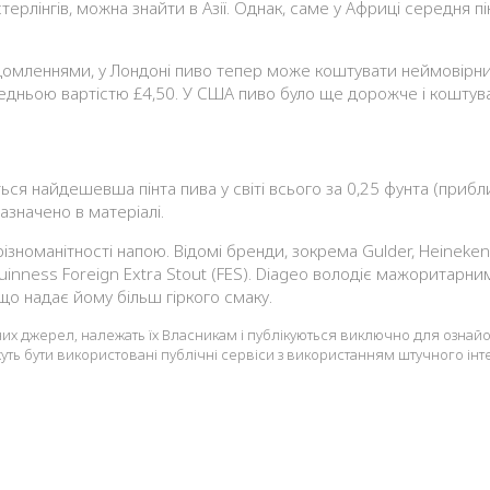
ах стерлінгів, можна знайти в Азії. Однак, саме у Африці середн
відомленнями, у Лондоні пиво тепер може коштувати неймовірних
едньою вартістю £4,50. У США пиво було ще дорожче і коштувал
ється найдешевша пінта пива у світі всього за 0,25 фунта (прибл
зазначено в матеріалі.
зноманітності напою. Відомі бренди, зокрема Gulder, Heineken, 
uinness Foreign Extra Stout (FES). Diageo володіє мажоритарни
, що надає йому більш гіркого смаку.
ічних джерел, належать їх Власникам і публікуються виключно для озна
уть бути використовані публічні сервіси з використанням штучного інте