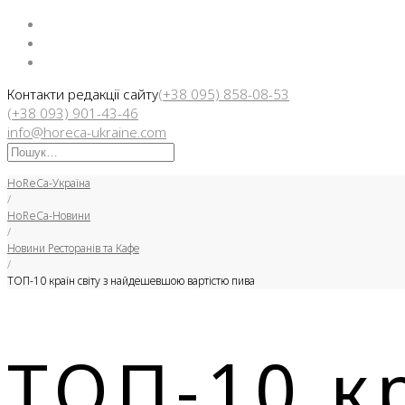
Facebook
Instargam
Telegram
Контакти редакції сайту
(+38 095) 858-08-53
(+38 093) 901-43-46
info@horeca-ukraine.com
Искать:
HoReCa-Україна
/
HoReCa-Новини
/
Новини Ресторанів та Кафе
/
ТОП-10 країн світу з найдешевшою вартістю пива
ТОП-10 кр