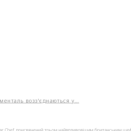
юменталь возз'єднаються у…
tar Chef, присвячений трьом найвпливовішим британським шеф-