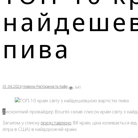
найдешев
пива
01.04.2024
Новини Ресторанів та Кафе
641
Дисконтний провайдер Bountii склав список країн світу з най
Загалом у списку
представлено
88 країн, ціна коливається від 
літра в США) в найдорожчій країні.