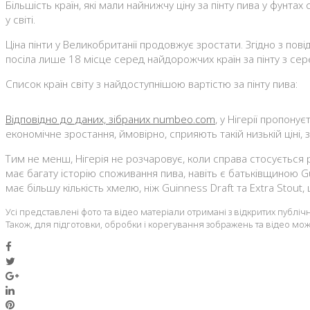
Більшість країн, які мали найнижчу ціну за пінту пива у фунт
у світі.
Ціна пінти у Великобританії продовжує зростати. Згідно з по
посіла лише 18 місце серед найдорожчих країн за пінту з сер
Список країн світу з найдоступнішою вартістю за пінту пива:
Відповідно до даних, зібраних numbeo.com
, у Нігерії пропону
економічне зростання, ймовірно, сприяють такій низькій ціні, 
Тим не менш, Нігерія не розчаровує, коли справа стосується рі
має багату історію споживання пива, навіть є батьківщиною G
має більшу кількість хмелю, ніж Guinness Draft та Extra Stout
Усі представлені фото та відео матеріали отримані з відкритих публ
Також, для підготовки, обробки і корегування зображень та відео мож
Facebook
Twitter
Google+
LinkedIn
Pinterest