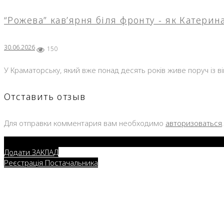
“Рожева” кав’ярня біля фронту - як Катери
30.06.2026
150
У Краматорську, який вже понад десять років живе поруч із в
Отставить отзыв
Для отправки комментария вам необходимо
авторизоваться
.
Додати ЗАКЛАД
Реєстрація Постачальника