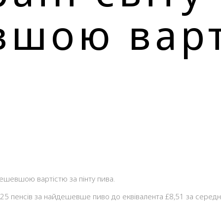
шою варт
дешевшою вартістю за пінту пива.
25 пенсів за найдешевше пиво до еквівалента £8,51 за середню пін