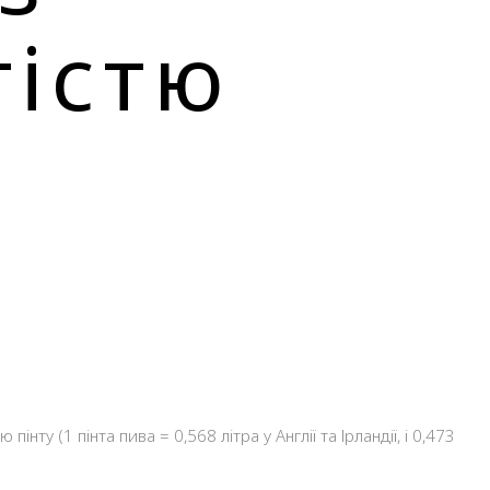
істю
ту (1 пінта пива = 0,568 літра у Англії та Ірландії, і 0,473