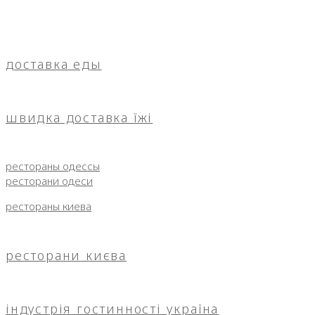
доставка еды
швидка доставка їжі
рестораны одессы
ресторани одеси
рестораны киева
ресторани києва
індустрія гостинності україна