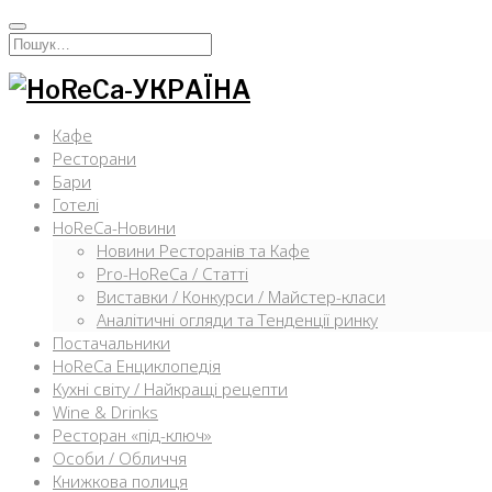
Перейти
к
Искать:
содержимому
Кафе
Ресторани
Бари
Готелі
HoReCa-Новини
Новини Ресторанів та Кафе
Pro-HoReCa / Статті
Виставки / Конкурси / Майстер-класи
Аналітичні огляди та Тенденції ринку
Постачальники
HoReCa Енциклопедія
Кухні світу / Найкращі рецепти
Wine & Drinks
Ресторан «під-ключ»
Особи / Обличчя
Книжкова полиця