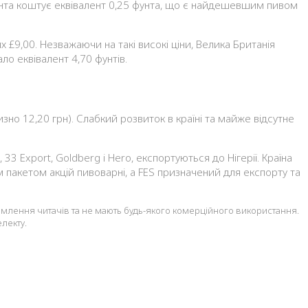
я пінта коштує еквівалент 0,25 фунта, що є найдешевшим пивом
 £9,00. Незважаючи на такі високі ціни, Велика Британія
о еквівалент 4,70 фунтів.
изно 12,20 грн). Слабкий розвиток в країні та майже відсутне
33 Export, Goldberg і Hero, експортуються до Нігерії. Країна
м пакетом акцій пивоварні, а FES призначений для експорту та
йомлення читачів та не мають будь-якого комерційного використання.
лекту.