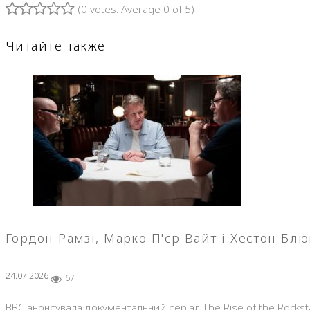
(
0 votes
. Average
0
of 5)
1
2
3
4
5
Читайте также
Гордон Рамзі, Марко П'єр Вайт і Хестон Бл
24.07.2026
67
BBC анонсувала документальний серіал The Rise of the Rocks