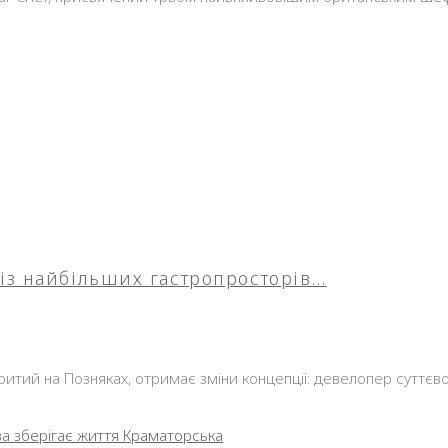
 із найбільших гастропросторів…
дкритий на Позняках, отримає зміни концепції: девелопер суттє