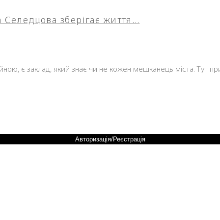
на Селедцова зберігає життя…
ійною, є заклад, який знає чи не кожен мешканець міста. Тут п
Авторизація/Реєстрація