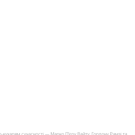
кухарям сучасності — Марко П’єру Вайту, Гордону Рамзі та