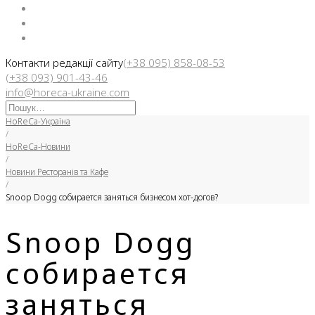
Facebook
Instargam
Telegram
Контакти редакції сайту
(+38 095) 858-08-53
(+38 093) 901-43-46
info@horeca-ukraine.com
Искать:
HoReCa-Україна
/
HoReCa-Новини
/
Новини Ресторанів та Кафе
/
Snoop Dogg собирается заняться бизнесом хот-догов?
Snoop Dogg
собирается
заняться