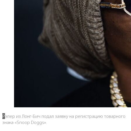
Рэпер из Лонг-Бич подал заявку на регистрацию товарного
знака «Snoop Doggs».