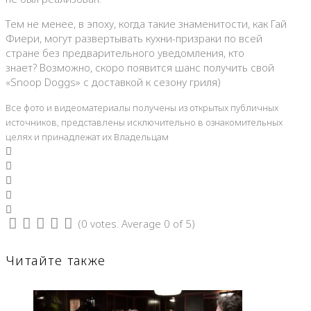
Тем не менее, в эпоху, когда такие знаменитости, как Гай
Фиери, могут развертывать кухни-призраки по всей
стране без предварительного уведомления, кто
знает? Возможно, скоро появится шанс получить свой
«Snoop Doggs» с доставкой к сезону гриля)
Все фото и видеоматериалы получены из открытых публичных
источников, представлены исключительно в ознакомительных
целях и принадлежат их Владельцам
Facebook
Twitter
Google+
LinkedIn
Pinterest
(
0 votes
. Average
0
of 5)
1
2
3
4
5
Читайте также