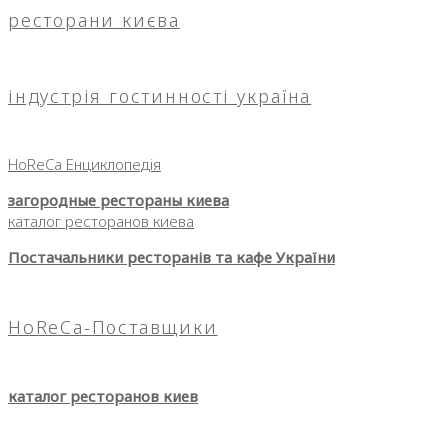
ресторани києва
індустрія гостинності україна
HoReCa Енциклопедія
загородные рестораны киева
каталог ресторанов киева
Постачальники ресторанів та кафе України
HoReCa-Поставщики
каталог ресторанов киев