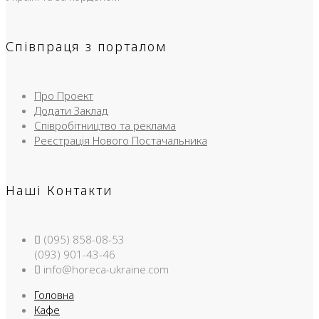
Співпраця з порталом
Про Проект
Додати Заклад
Співробітництво та реклама
Реєстрація Нового Постачальника
Наші Контакти
(095) 858-08-53
(093) 901-43-46
info@horeca-ukraine.com
Головна
Кафе