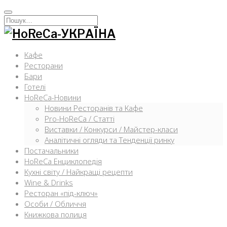
Перейти
к
Искать:
содержимому
Кафе
Ресторани
Бари
Готелі
HoReCa-Новини
Новини Ресторанів та Кафе
Pro-HoReCa / Статті
Виставки / Конкурси / Майстер-класи
Аналітичні огляди та Тенденції ринку
Постачальники
HoReCa Енциклопедія
Кухні світу / Найкращі рецепти
Wine & Drinks
Ресторан «під-ключ»
Особи / Обличчя
Книжкова полиця