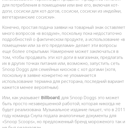
для потребления в помещении или вне его, включая хот-
доги, сосиски для хот-догов, сосиски, сосиски из индейки,
вегетарианские сосиски».
Конечно, простая подача заявки на товарный знак оставляет
много вопросов «в воздухе», поскольку пока недостаточно
подробностей о фактическом продукте, а использование «в
помещении или за его пределами» делает эти вопросы
еще более открытыми. Намерение может заключаться в
том, чтобы продавать эти хот-доги в магазинах, предлагать
их в других точках питания или, возможно, запустить сеть
Snoop Doggs для семейных киосков с хот-догами (хотя,
поскольку в заявке конкретно не упоминается
использование термина для ресторана, последний вариант
кажется менее вероятным).
Или, как указывает
Billboard
, для Snoop Doggs это может
быть просто незавершенной работой, которая никогда не
будет реализована. Музыкальное издание пишет, что в 2011
году команда Снупа подала аналогичные документы для
«Snoop Scoops», но предложенный бренд мороженого так и
не был реализован.