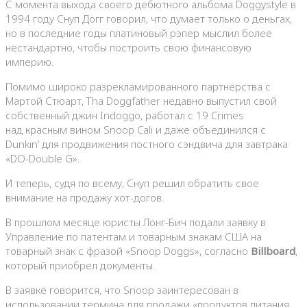
С момента выхода своего дебютного альбома Doggystyle в
1994 году Снуп Догг говорил, что думает только о деньгах,
но в последние годы платиновый рэпер мыслил более
нестандартно, чтобы построить свою финансовую
империю.
Помимо широко разрекламированного партнерства с
Мартой Стюарт, Tha Doggfather недавно выпустил свой
собственный джин Indoggo, работал с 19 Crimes
над красным вином Snoop Cali и даже объединился с
Dunkin’ для продвижения постного сэндвича для завтрака
«DO-Double G».
И теперь, судя по всему, Снуп решил обратить свое
внимание на продажу хот-догов.
В прошлом месяце юристы Лонг-Бич подали заявку в
Управление по патентам и товарным знакам США на
товарный знак с фразой «Snoop Doggs», согласно
Billboard
,
который приобрел документы.
В заявке говорится, что Snoop заинтересован в
использовании термина для продажи «продуктов питания