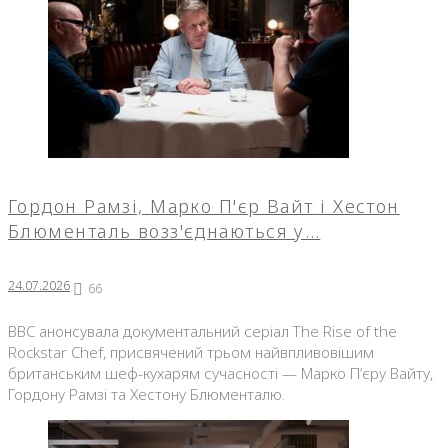
Гордон Рамзі, Марко П'єр Вайт і Хестон
Блюменталь возз'єднаються у…
24.07.2026
66
BBC анонсувала документальний серіал The Rise of the
Rockstar Chef, присвячений трьом найвпливовішим
британським шеф-кухарям сучасності — Марко П’єру Вайту,
Гордону Рамзі та Хестону Блюменталю.