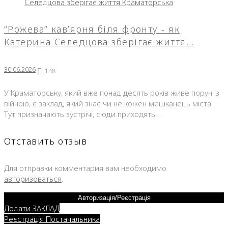
“Рожева” кав’ярня біля фронту - як
Катерина Селедцова зберігає життя…
30.06.2026
148
У Краматорську, який вже понад десять років живе поруч із
війною, є заклад, який знає чи не кожен мешканець міста.
Тут призначають зустрічі, сюди приходять…
Отставить отзыв
Для отправки комментария вам необходимо
авторизоваться
.
Авторизація/Реєстрація
Додати ЗАКЛАД
Реєстрація Постачальника