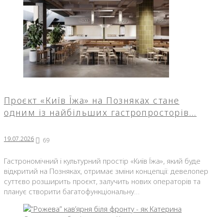
Проєкт «Київ Їжа» на Позняках стане
одним із найбільших гастропросторів…
19.07.2026
69
Гастрономічний і культурний простір «Київ Їжа», який буде
відкритий на Позняках, отримає зміни концепції: девелопер
суттєво розширить проєкт, залучить нових операторів та
планує створити багатофункціональну…