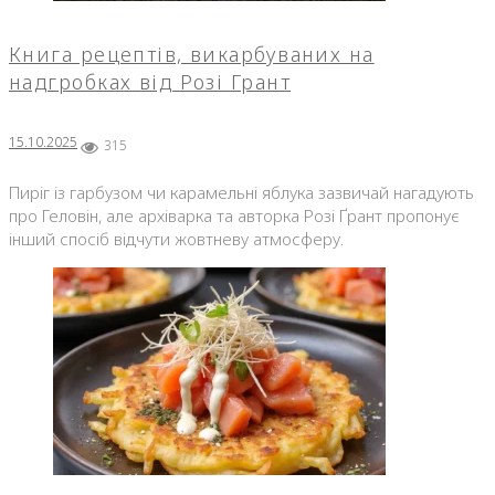
Книга рецептів, викарбуваних на
надгробках від Розі Грант
15.10.2025
315
Пиріг із гарбузом чи карамельні яблука зазвичай нагадують
про Геловін, але архіварка та авторка Розі Ґрант пропонує
інший спосіб відчути жовтневу атмосферу.