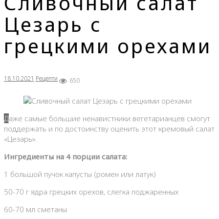
Сливочный салат
Цезарь с
грецкими орехами
18.10.2021
Рецепти
650
Даже самые большие ненавистники вегетарианцев смогут
поддержать и по достоинству оценить этот кремовый салат
«Цезарь».
Ингредиенты на 4 порции салата:
1 большой пучок капусты (ромен или латук)
50-70 г ядра грецких орехов, слегка поджаренных
60-70 мл сметаны