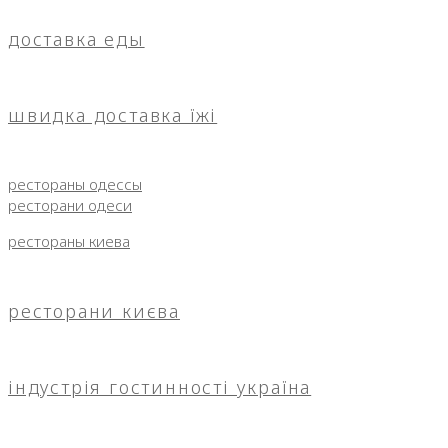
доставка еды
швидка доставка їжі
рестораны одессы
ресторани одеси
рестораны киева
ресторани києва
індустрія гостинності україна