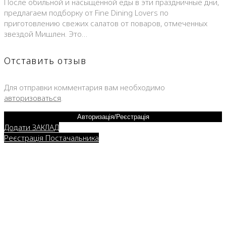
После обильной и насыщенной еды в эти праздничные дни,
предлагаем подборку от Fine Dining Lovers по
приготовлению свежих салатов от поваров, отмеченных
звездой Мишлен. Это…
Отставить отзыв
Для отправки комментария вам необходимо
авторизоваться
.
Авторизація/Реєстрація
Додати ЗАКЛАД
Реєстрація Постачальника