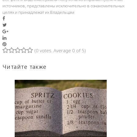
источников, представлены исключительно в ознакомительных
целях и принадлежат их Владельцам
Facebook
Twitter
Google+
LinkedIn
Pinterest
(
0 votes
. Average
0
of 5)
1
2
3
4
5
Читайте также