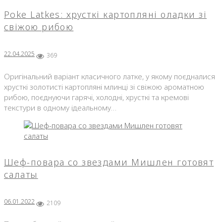
Poke Latkes: хрусткі картопляні оладки зі
свіжою рибою
22.04.2025
369
Оригінальний варіант класичного латке, у якому поєдналися
хрусткі золотисті картопляні млинці зі свіжою ароматною
рибою, поєднуючи гарячі, холодні, хрусткі та кремові
текстури в одному ідеальному…
Шеф-повара со звездами Мишлен готовят
салаты
06.01.2022
2109