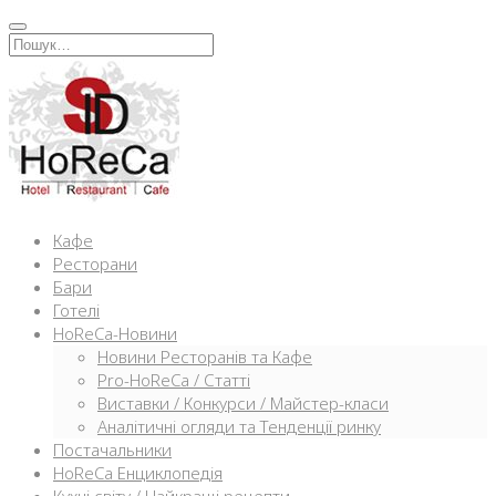
Перейти
к
Искать:
содержимому
Кафе
Ресторани
Бари
Готелі
HoReCa-Новини
Новини Ресторанів та Кафе
Pro-HoReCa / Статті
Виставки / Конкурси / Майстер-класи
Аналітичні огляди та Тенденції ринку
Постачальники
HoReCa Енциклопедія