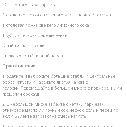
30 г тертого сыра пармезан
3 столовые ложки оливкового масла первого отжима
1 столовая ложка свежего лимонного сока
1 зубчик чеснока, измельченный
¼ чайная ложка соли
Свежемолотый черный перец
Приготовление
1. Удалите и выбросьте большие стебли и центральные
ребра капусты и нарежьте листья на узкие
полоски. Перемешайте в большой миске с поджаренными
грецкими орехами.
2. В небольшой миске взбейте сметану, пармезан,
оливковое масло, лимонный сок, чеснок, соль и перец по
вкусу. Вылейте заправку на смесь капусты
Все фото и видеоматериалы получены из открытых публичных