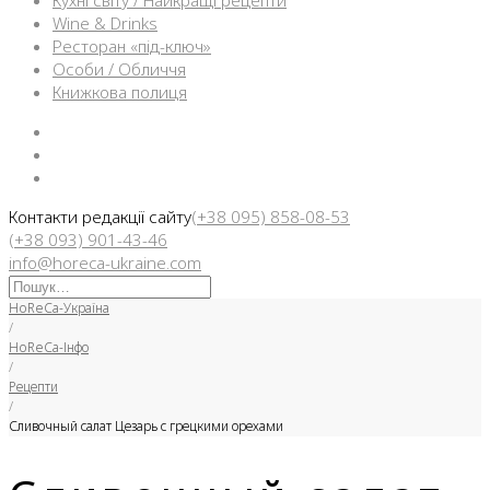
Кухні світу / Найкращі рецепти
Wine & Drinks
Ресторан «під-ключ»
Особи / Обличчя
Книжкова полиця
Facebook
Instargam
Telegram
Контакти редакції сайту
(+38 095) 858-08-53
(+38 093) 901-43-46
info@horeca-ukraine.com
Искать:
HoReCa-Україна
/
HoReCa-Інфо
/
Рецепти
/
Сливочный салат Цезарь с грецкими орехами