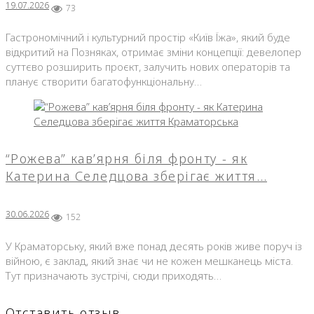
19.07.2026
73
Гастрономічний і культурний простір «Київ Їжа», який буде
відкритий на Позняках, отримає зміни концепції: девелопер
суттєво розширить проєкт, залучить нових операторів та
планує створити багатофункціональну…
“Рожева” кав’ярня біля фронту - як
Катерина Селедцова зберігає життя…
30.06.2026
152
У Краматорську, який вже понад десять років живе поруч із
війною, є заклад, який знає чи не кожен мешканець міста.
Тут призначають зустрічі, сюди приходять…
Отставить отзыв