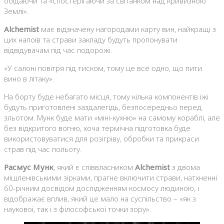
обідаючи та «спостерігаючи за світанком над кривизною
Землі».
Alchemist
має відзначену нагородами карту вин, найкращі з
цих напоїв та страви закладу будуть пропонувати
відвідувачам під час подорожі.
«У салоні повітря під тиском, тому це все одно, що пити
вино в літаку».
На борту буде небагато місця, ​​тому кілька компонентів їжі
будуть приготовлені заздалегідь, безпосередньо перед
зльотом. Мунк буде мати «міні-кухню» на самому кораблі, але
без відкритого вогню, хоча термічна підготовка буде
використовуватися для розігріву, обробки та прикраси
страв під час польоту.
Расмус Мунк
, який є співвласником
Alchemist
з двома
мішленівськими зірками, прагне включити страви, натхненні
60-річним досвідом дослідженням космосу людиною, і
відображає вплив, який це мало на суспільство – «як з
наукової, так і з філософської точки зору».