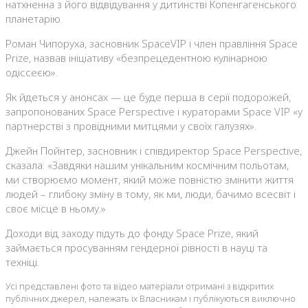
натхненна з його відвідування у дитинстві Копенгагенського
планетарію.
Роман Чипоруха, засновник SpaceVIP і член правління Space
Prize, назвав ініціативу «безпрецедентною кулінарною
одіссеєю».
Як йдеться у анонсах — це буде перша в серії подорожей,
запропонованих Space Perspective і кураторами Space VIP «у
партнерстві з провідними митцями у своїх галузях».
Джейн Пойнтер, засновник і співдиректор Space Perspective,
сказала: «Завдяки нашим унікальним космічним польотам,
ми створюємо момент, який може повністю змінити життя
людей – глибоку зміну в тому, як ми, люди, бачимо всесвіт і
своє місце в ньому.»
Доходи від заходу підуть до фонду Space Prize, який
займається просуванням гендерної рівності в науці та
техніці.
Усі представлені фото та відео матеріали отримані з відкритих
публічних джерел, належать їх Власникам і публікуються виключно