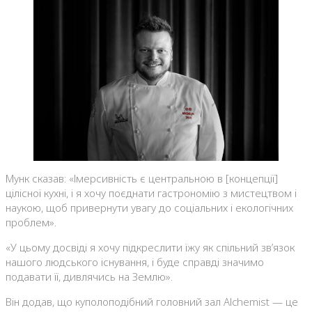
Мунк сказав: «Імерсивність є центральною в [концепції]
цілісної кухні, і я хочу поєднати гастрономію з мистецтвом і
наукою, щоб привернути увагу до соціальних і екологічних
проблем».
«У цьому досвіді я хочу підкреслити їжу як спільний зв’язок
нашого людського існування, і буде справді значимо
подавати її, дивлячись на Землю».
Він додав, що куполоподібний головний зал Alchemist — це