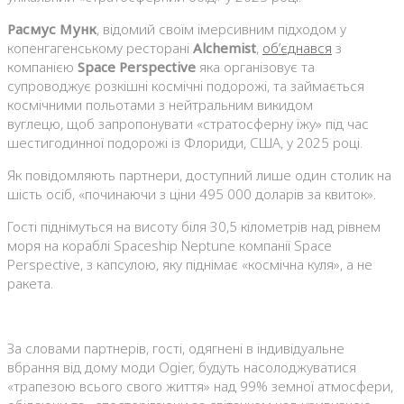
Расмус Мунк
, відомий своїм імерсивним підходом у
копенгагенському ресторані
Alchemist
,
об’єднався
з
компанією
Space Perspective
яка організовує та
супроводжує розкішні космічні подорожі, та займається
космічними польотами з нейтральним викидом
вуглецю, щоб запропонувати «стратосферну їжу» під час
шестигодинної подорожі із Флориди, США, у 2025 році.
Як повідомляють партнери, доступний лише один столик на
шість осіб, «починаючи з ціни 495 000 доларів за квиток».
Гості піднімуться на висоту біля 30,5 кілометрів над рівнем
моря на кораблі Spaceship Neptune компанії Space
Perspective, з капсулою, яку піднімає «космічна куля», а не
ракета.
За словами партнерів, гості, одягнені в індивідуальне
вбрання від дому моди Ogier, будуть насолоджуватися
«трапезою всього свого життя» над 99% земної атмосфери,