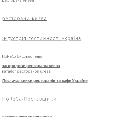
рестораны киева
ресторани києва
індустрія гостинності україна
HoReCa Енциклопедія
загородные рестораны киева
каталог ресторанов киева
Постачальники ресторанів та кафе України
HoReCa-Поставщики
каталог ресторанов киев