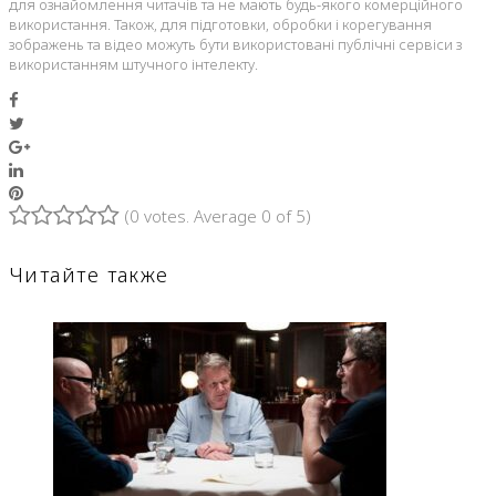
для ознайомлення читачів та не мають будь-якого комерційного
використання. Також, для підготовки, обробки і корегування
зображень та відео можуть бути використовані публічні сервіси з
використанням штучного інтелекту.
Facebook
Twitter
Google+
LinkedIn
Pinterest
(
0 votes
. Average
0
of 5)
1
2
3
4
5
Читайте также