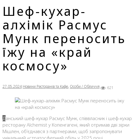
Шеф-кухар-
алхімік Расмус
Мунк переносить
їжу на «край
космосу»
27.05.2024
Новини Ресторанів та Кафе
,
Особи / Обличчя
621
Данський шеф-кухар Расмус Мунк, співвласник і шеф-кухар
ресторану Alchemist у Копенгагені, який отримав дві зірки
Мішлен, об’єднався з партнерами, щоб запропонувати
унікальний «стратосферний обід» у 2025 році.