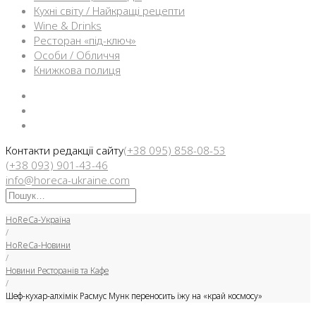
Кухні світу / Найкращі рецепти
Wine & Drinks
Ресторан «під-ключ»
Особи / Обличчя
Книжкова полиця
Facebook
Instargam
Telegram
Контакти редакції сайту
(+38 095) 858-08-53
(+38 093) 901-43-46
info@horeca-ukraine.com
Искать:
HoReCa-Україна
/
HoReCa-Новини
/
Новини Ресторанів та Кафе
/
Шеф-кухар-алхімік Расмус Мунк переносить їжу на «край космосу»