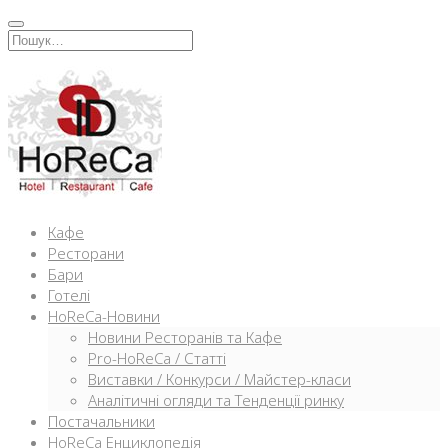
Перейти
к
Искать:
содержимому
Кафе
Ресторани
Бари
Готелі
HoReCa-Новини
Новини Ресторанів та Кафе
Pro-HoReCa / Статті
Виставки / Конкурси / Майстер-класи
Аналітичні огляди та Тенденції ринку
Постачальники
HoReCa Енциклопедія