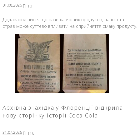
01.08.2026
101
Додавання чисел до назв харчових продуктів, напоїв та
страв може суттєво впливати на сприйняття смаку продукту.
Архівна знахідка у Флоренції відкрила
нову сторінку історії Coca-Cola
31.07.2026
116