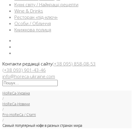
Кухні світу / Найкращі рецепти
Wine & Drinks
Ресторан «під-ключ»
Особи / Обличчя
Книжкова полиця
Facebook
Instargam
Telegram
Контакти редакції сайту
(+38 095) 858-08-53
(+38 093) 901-43-46
info@horeca-ukraine.com
Искать:
HoReCa-Україна
/
HoReCa-Новини
/
Pro-HoReCa / Статті
/
Самый популярный кофе в разных странах мира