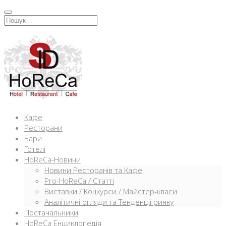
Перейти
к
Искать:
содержимому
Кафе
Ресторани
Бари
Готелі
HoReCa-Новини
Новини Ресторанів та Кафе
Pro-HoReCa / Статті
Виставки / Конкурси / Майстер-класи
Аналітичні огляди та Тенденції ринку
Постачальники
HoReCa Енциклопедія