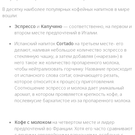
В десятку наиболее популярных кофейных напитков в мире
вошли:
Эспрессо
и
Капучино
— соответственно, на первом и
втором месте предпочтений в Италии.
Испанский напиток
Cortado
на третьем месте- его
делают, наливая небольшое количество эспрессо в
стеклянную чашку, а затем добавляя («нарезая») в
него такое же количество пропаренного молока,
чтобы нейтрализовать горчинку. Название происходит
от испанского слова cortar, означающего резать,
которое относится к процессу приготовления.
Соотношение эспрессо и молока дает уникальный
аромат, в котором проявляется крепкость кофе, а
послевкусие бархатистое из-за пропаренного молока.
Кофе с молоком
на четвертом месте и лидер
предпочтений во Франции. Хотя его часто сравнивают
с другими европейскими вариациями, особенно с