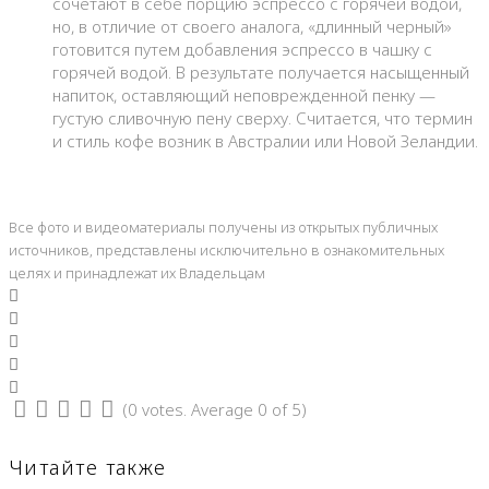
сочетают в себе порцию эспрессо с горячей водой,
но, в отличие от своего аналога, «длинный черный»
готовится путем добавления эспрессо в чашку с
горячей водой. В результате получается насыщенный
напиток, оставляющий неповрежденной пенку —
густую сливочную пену сверху. Считается, что термин
и стиль кофе возник в Австралии или Новой Зеландии.
Все фото и видеоматериалы получены из открытых публичных
источников, представлены исключительно в ознакомительных
целях и принадлежат их Владельцам
Facebook
Twitter
Google+
LinkedIn
Pinterest
(
0 votes
. Average
0
of 5)
1
2
3
4
5
Читайте также