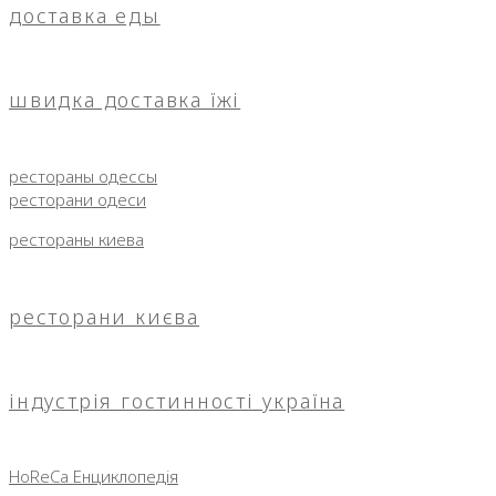
доставка еды
швидка доставка їжі
рестораны одессы
ресторани одеси
рестораны киева
ресторани києва
індустрія гостинності україна
HoReCa Енциклопедія