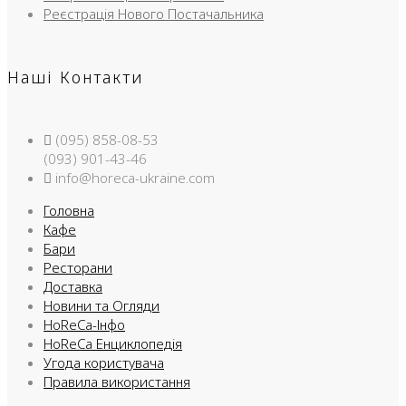
Реєстрація Нового Постачальника
Наші Контакти
(095) 858-08-53
(093) 901-43-46
info@horeca-ukraine.com
Головна
Кафе
Бари
Ресторани
Доставка
Новини та Огляди
HoReCa-Інфо
HoReCa Енциклопедія
Угода користувача
Правила використання