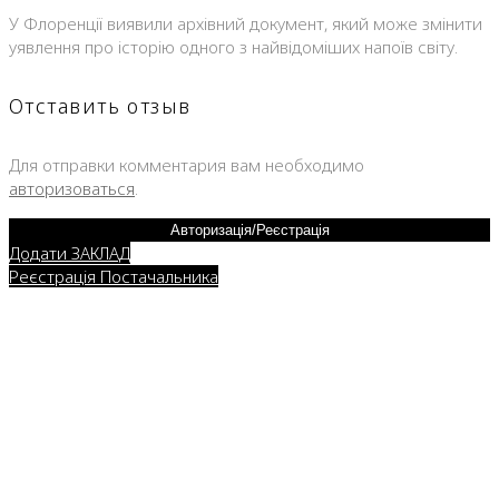
У Флоренції виявили архівний документ, який може змінити
уявлення про історію одного з найвідоміших напоїв світу.
Отставить отзыв
Для отправки комментария вам необходимо
авторизоваться
.
Авторизація/Реєстрація
Додати ЗАКЛАД
Реєстрація Постачальника