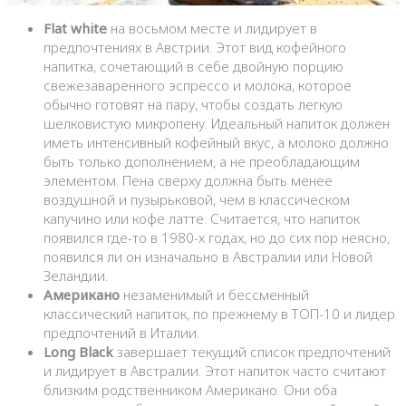
Flat white
на восьмом месте и лидирует в
предпочтениях в Австрии. Этот вид кофейного
напитка, сочетающий в себе двойную порцию
свежезаваренного эспрессо и молока, которое
обычно готовят на пару, чтобы создать легкую
шелковистую микропену. Идеальный напиток должен
иметь интенсивный кофейный вкус, а молоко должно
быть только дополнением, а не преобладающим
элементом. Пена сверху должна быть менее
воздушной и пузырьковой, чем в классическом
капучино или кофе латте. Считается, что напиток
появился где-то в 1980-х годах, но до сих пор неясно,
появился ли он изначально в Австралии или Новой
Зеландии.
Американо
незаменимый и бессменный
классический напиток, по прежнему в ТОП-10 и лидер
предпочтений в Италии.
Long Black
завершает текущий список предпочтений
и лидирует в Австралии. Этот напиток часто считают
близким родственником Американо. Они оба