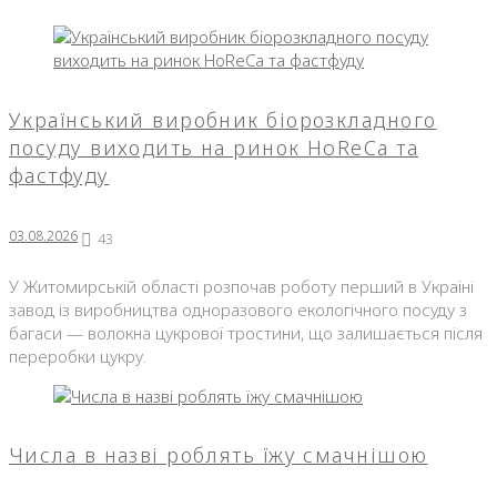
Український виробник біорозкладного
посуду виходить на ринок HoReCa та
фастфуду
03.08.2026
43
У Житомирській області розпочав роботу перший в Україні
завод із виробництва одноразового екологічного посуду з
багаси — волокна цукрової тростини, що залишається після
переробки цукру.
Числа в назві роблять їжу смачнішою