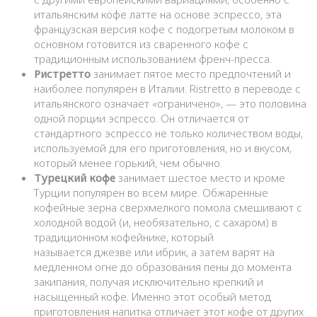
итальянским кофе латте на основе эспрессо, эта
французская версия кофе с подогретым молоком в
основном готовится из сваренного кофе с
традиционным использованием френч-пресса.
Ристретто
занимает пятое место предпочтений и
наиболее популярен в Италии. Ristretto в переводе с
итальянского означает «ограничено», — это половина
одной порции эспрессо. Он отличается от
стандартного эспрессо не только количеством воды,
используемой для его приготовления, но и вкусом,
который менее горький, чем обычно.
Турецкий кофе
занимает шестое место и кроме
Турции популярен во всем мире. Обжаренные
кофейные зерна сверхмелкого помола смешивают с
холодной водой (и, необязательно, с сахаром) в
традиционном кофейнике, который
называется джезве или ибрик, а затем варят на
медленном огне до образования пены до момента
закипания, получая исключительно крепкий и
насыщенный кофе. Именно этот особый метод
приготовления напитка отличает этот кофе от других