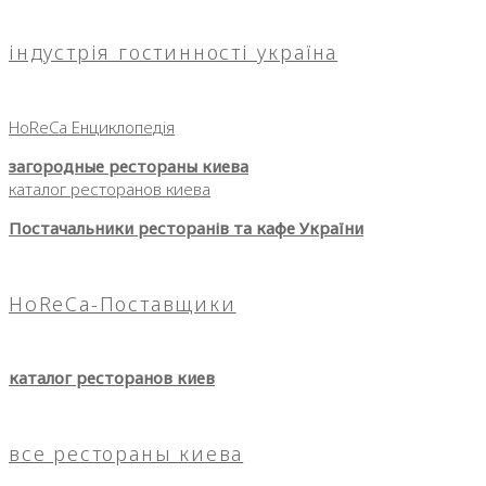
індустрія гостинності україна
HoReCa Енциклопедія
загородные рестораны киева
каталог ресторанов киева
Постачальники ресторанів та кафе України
HoReCa-Поставщики
каталог ресторанов киев
все рестораны киева