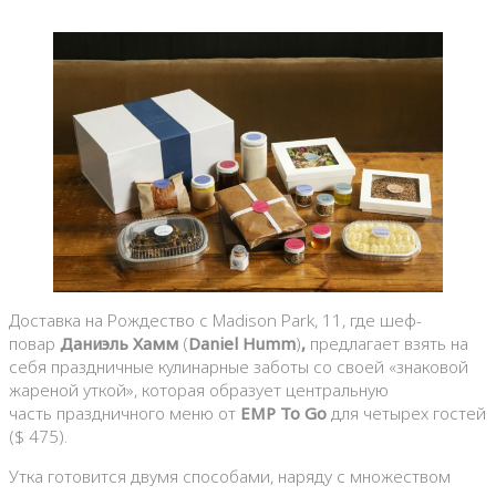
Доставка на Рождество с Madison Park, 11, где шеф-
повар
Даниэль Хамм
(
Daniel Humm
)
,
предлагает взять на
себя праздничные кулинарные заботы
со своей «знаковой
жареной уткой», которая образует центральную
часть праздничного меню от
EMP To Go
для четырех гостей
($ 475).
Утка готовится двумя способами, наряду с множеством