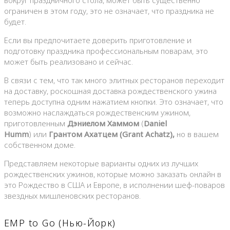
вокруг праздничного стола, может быть существенно
ограничен в этом году, это не означает, что праздника не
будет.
Если вы предпочитаете доверить приготовление и
подготовку праздника профессиональным поварам, это
может быть реализовано и сейчас.
В связи с тем, что так много элитных ресторанов переходит
на доставку, роскошная доставка рождественского ужина
теперь доступна одним нажатием кнопки. Это означает, что
возможно наслаждаться рождественским ужином,
приготовленным
Дэниелом Хаммом
(
Daniel
Humm
) или
Грантом Ахатцем (
Grant Achatz
),
но в вашем
собственном доме.
Представляем некоторые варианты одних из лучших
рождественских ужинов, которые можно заказать онлайн в
это Рождество в США и Европе, в исполнении шеф-поваров
звездных мишленовских ресторанов.
EMP to Go (Нью-Йорк)