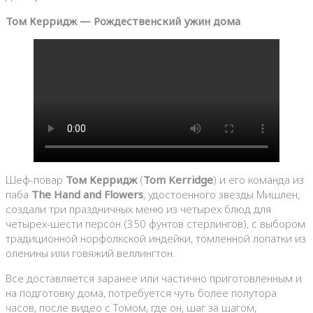
Том Керридж — Рождественский ужин дома
Шеф-повар
Том Керридж
(
Tom Kerridge
) и его команда из
паба
The Hand and Flowers
, удостоенного звезды Мишлен,
создали три праздничных меню из четырех блюд для
четырех-шести персон (350 фунтов стерлингов), с выбором
традиционной норфолкской индейки, томленной лопатки из
оленины или говяжий веллингтон.
Все доставляется заранее или частично приготовленным и
на подготовку дома, потребуется чуть более полутора
часов, после видео с Томом, где он, шаг за шагом,