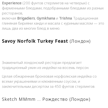
Experience
(200 фунтов стерлингов на четверых) с
фирменными блюдами, подобранными блюдами из разных
ресторанов,
включая
Brigadiers
,
Gymkhana
и
Trishna
. Традиционная
глиняная бирияни ханди и масала с куриным маслом — это
лишь два из многих блюд в меню.
Savoy Norfolk Turkey Feast
(Лондон)
Знаменитый лондонский ресторан предлагает
традиционный ужин из индейки на восемь персон.
Целая обжаренная бронзовая норфолкская индейка со
всеми украшениями и клюквенным соусом, и
заключительным десертом за 450 фунтов стерлингов.
Sketch MMmm … Рождество (Лондон)