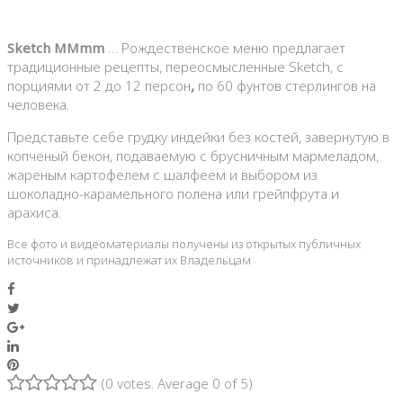
Sketch MMmm
… Рождественское меню предлагает
традиционные рецепты, переосмысленные Sketch, с
порциями от 2 до 12 персон
,
по 60 фунтов стерлингов на
человека.
Представьте себе грудку индейки без костей, завернутую в
копченый бекон, подаваемую с брусничным мармеладом,
жареным картофелем с шалфеем и выбором из
шоколадно-карамельного полена или грейпфрута и
арахиса.
Все фото и видеоматериалы получены из открытых публичных
источников и принадлежат их Владельцам
Facebook
Twitter
Google+
LinkedIn
Pinterest
(
0 votes
. Average
0
of 5)
1
2
3
4
5