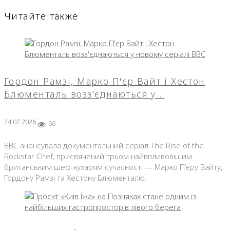
Читайте также
Гордон Рамзі, Марко П'єр Вайт і Хестон
Блюменталь возз'єднаються у…
24.07.2026
66
BBC анонсувала документальний серіал The Rise of the
Rockstar Chef, присвячений трьом найвпливовішим
британським шеф-кухарям сучасності — Марко П’єру Вайту,
Гордону Рамзі та Хестону Блюменталю.