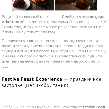
Ведущий лондонский шеф-повар
Джейсон Атертон
(
Jason
Atherton
) объединился с фермерами Озёрного края на это
Рождество, чтобы создать свой рождественский ужин из 3
блюд (300 фунтов стерлингов).
Предложение включает говяжью вырезку, мед из Айнхо-
парка и ветчину в можжевельнике, а также традиционную
грудку индейки, приготовленную вручную. Сезонные овощи,
финиши с пирогом с патокой и рождественским пудингом
шантильи на десерт, а затем элегантным выбором пети-
фур.
Festive Feast Experience
— праздничное
застолье (Великобритания)
Праздничное карри высочайшего качества от
Festive Feast