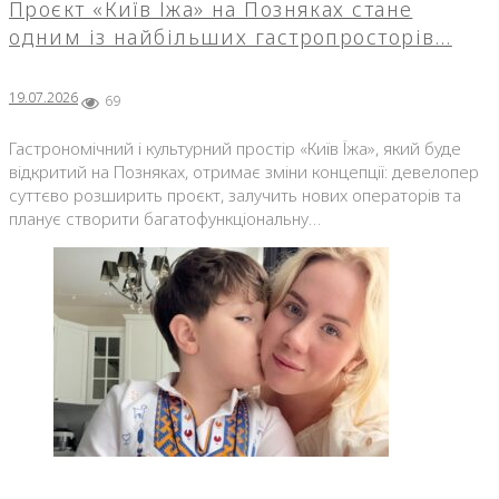
Проєкт «Київ Їжа» на Позняках стане
одним із найбільших гастропросторів…
19.07.2026
69
Гастрономічний і культурний простір «Київ Їжа», який буде
відкритий на Позняках, отримає зміни концепції: девелопер
суттєво розширить проєкт, залучить нових операторів та
планує створити багатофункціональну…