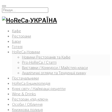
Перейти
к
Искать:
содержимому
Кафе
Ресторани
Бари
Готелі
HoReCa-Новини
Новини Ресторанів та Кафе
Pro-HoReCa / Статті
Виставки / Конкурси / Майстер-класи
Аналітичні огляди та Тенденції ринку
Постачальники
HoReCa Енциклопедія
Кухні світу / Найкращі рецепти
Wine & Drinks
Ресторан «під-ключ»
Особи / Обличчя
Книжкова полиця