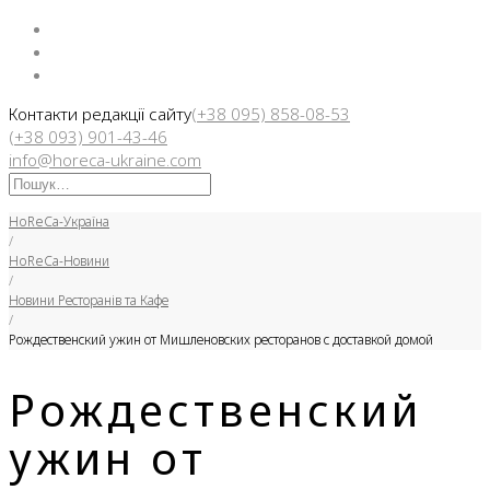
Facebook
Instargam
Telegram
Контакти редакції сайту
(+38 095) 858-08-53
(+38 093) 901-43-46
info@horeca-ukraine.com
Искать:
HoReCa-Україна
/
HoReCa-Новини
/
Новини Ресторанів та Кафе
/
Рождественский ужин от Мишленовских ресторанов с доставкой домой
Рождественский
ужин от