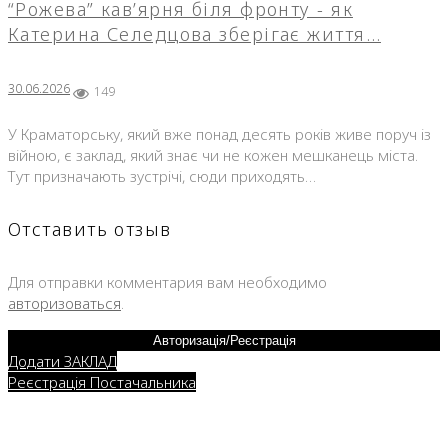
“Рожева” кав’ярня біля фронту - як
Катерина Селедцова зберігає життя…
30.06.2026
149
У Краматорську, який вже понад десять років живе поруч із
війною, є заклад, який знає чи не кожен мешканець міста.
Тут призначають зустрічі, сюди приходять…
Отставить отзыв
Для отправки комментария вам необходимо
авторизоваться
.
Авторизація/Реєстрація
Додати ЗАКЛАД
Реєстрація Постачальника