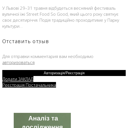
У Львові 29–31 травня відбудеться весняний фестиваль
вуличної їжі Street Food So Good, який цього року святкує
своє десятиріччя. Подія традиційно проходитиме у Парку
культури…
Отставить отзыв
Для отправки комментария вам необходимо
авторизоваться
.
Авторизація/Реєстрація
Додати ЗАКЛАД
Реєстрація Постачальника