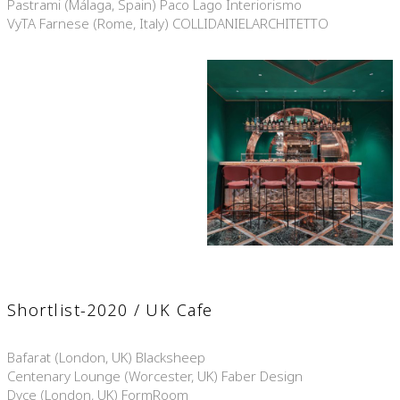
Pastrami (Málaga, Spain) Paco Lago Interiorismo
VyTA Farnese (Rome, Italy) COLLIDANIELARCHITETTO
Shortlist-2020 / UK Cafe
Bafarat (London, UK) Blacksheep
Centenary Lounge (Worcester, UK) Faber Design
Dyce (London, UK) FormRoom