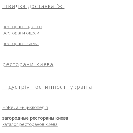
швидка доставка їжі
рестораны одессы
ресторани одеси
рестораны киева
ресторани києва
індустрія гостинності україна
HoReCa Енциклопедія
загородные рестораны киева
каталог ресторанов киева