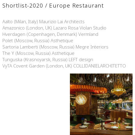
Shortlist-2020 / Europe Restaurant
Aalto (Milan, Italy) Maurizio Lai Architects
Amazonico (London, UK) Lazaro Rosa Violan Studio
Hverdagen (Copenhagen, Denmark) Vermland
Polet (Moscow, Russia) Asthetique
Sartoria Lamberti (Moscow, Russia) Megre Interiors
The Y (Moscow, Russia) Asthetique
Tunguska (Krasnoyarsk, Russia) LEFT design
VyTA Covent Garden (London, UK) COLLIDANIELARCHITETTO