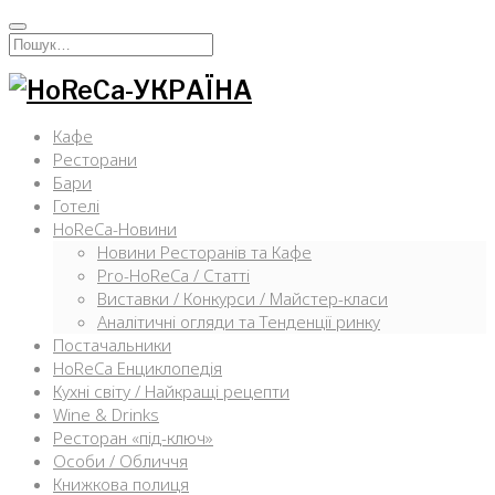
Перейти
к
Искать:
содержимому
Кафе
Ресторани
Бари
Готелі
HoReCa-Новини
Новини Ресторанів та Кафе
Pro-HoReCa / Статті
Виставки / Конкурси / Майстер-класи
Аналітичні огляди та Тенденції ринку
Постачальники
HoReCa Енциклопедія
Кухні світу / Найкращі рецепти
Wine & Drinks
Ресторан «під-ключ»
Особи / Обличчя
Книжкова полиця