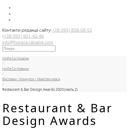
Facebook
Instargam
Telegram
Контакти редакції сайту
(+38 095) 858-08-53
(+38 093) 901-43-46
info@horeca-ukraine.com
Искать:
HoReCa-Україна
/
HoReCa-Новини
/
Виставки / Конкурси / Майстер-класи
/
Restaurant & Bar Design Awards 2020 (часть 2)
Restaurant & Bar
Design Awards