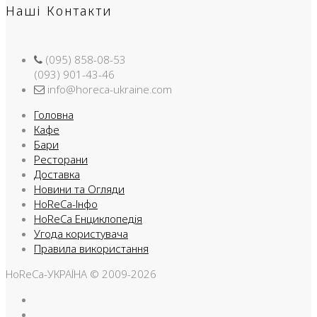
Наші Контакти
(095) 858-08-53
(093) 901-43-46
info@horeca-ukraine.com
Головна
Кафе
Бари
Ресторани
Доставка
Новини та Огляди
HoReCa-Інфо
HoReCa Енциклопедія
Угода користувача
Правила використання
HoReCa-УКРАЇНА © 2009-2026
Facebook
Instargam