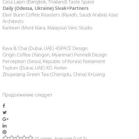
Casa Lapin (Bangkok, Thailand) Taste Space
Daily (Odessa, Ukraine) Sivak+Partners
Elixir Bunn Coffee Roasters (Riyadh, Saudi Arabia) Azaz
Architects
Kanteen (Mont Kiara, Malaysia) Viinc Studio
Kava & Chai (Dubai, UAE) 4SPACE Design
Origin Coffee (Yangon, Myanmar) Perinelli Design
Perception (Seoul, Republic of Korea) Feelament
Toplum (Dubai, UAE) XO Atelier
Zhuyeqing Green Tea (Chengdu, China) X+Living
Продолжение следует
Facebook
Twitter
Google+
LinkedIn
Pinterest
(
0 votes
. Average
0
of 5)