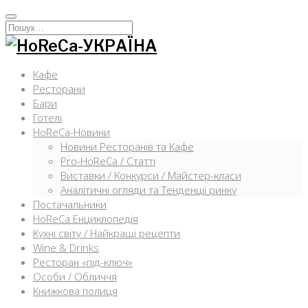
Перейти
к
Искать:
содержимому
Кафе
Ресторани
Бари
Готелі
HoReCa-Новини
Новини Ресторанів та Кафе
Pro-HoReCa / Статті
Виставки / Конкурси / Майстер-класи
Аналітичні огляди та Тенденції ринку
Постачальники
HoReCa Енциклопедія
Кухні світу / Найкращі рецепти
Wine & Drinks
Ресторан «під-ключ»
Особи / Обличчя
Книжкова полиця