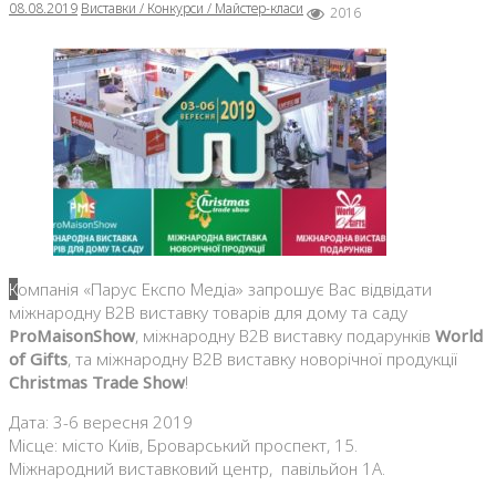
08.08.2019
Виставки / Конкурси / Майстер-класи
2016
Компанія «Парус Експо Медіа» запрошує Вас відвідати
міжнародну В2В виставку товарів для дому та саду
ProMaisonShow
, міжнародну В2В виставку подарунків
World
of Gifts
, та міжнародну В2В виставку новорічної продукції
Christmas Trade Show
!
Дата: 3-6 вересня 2019
Місце: місто Київ, Броварський проспект, 15.
Міжнародний виставковий центр, павільйон 1А.