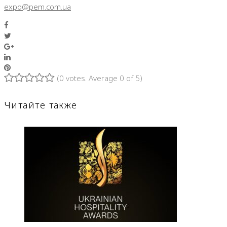
expo@pem.com.ua
Facebook
Twitter
Google+
LinkedIn
Pinterest
(
0 votes
. Average
0
of 5)
1
2
3
4
5
Читайте также