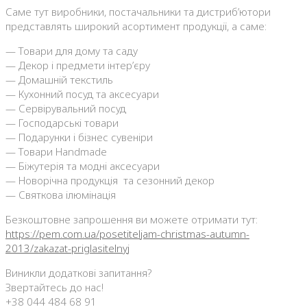
Саме тут виробники, постачальники та дистриб’ютори
представлять широкий асортимент продукції, а саме:
— Товари для дому та саду
— Декор і предмети інтер’єру
— Домашній текстиль
— Кухонний посуд та аксесуари
— Сервірувальний посуд
— Господарські товари
— Подарунки і бізнес сувеніри
— Товари Handmade
— Біжутерія та модні аксесуари
— Новорічна продукція та сезонний декор
— Святкова ілюмінація
Безкоштовне запрошення ви можете отримати тут:
https://pem.com.ua/posetiteljam-christmas-autumn-
2013/zakazat-priglasitelnyj
Виникли додаткові запитання?
Звертайтесь до нас!
+38 044 484 68 91