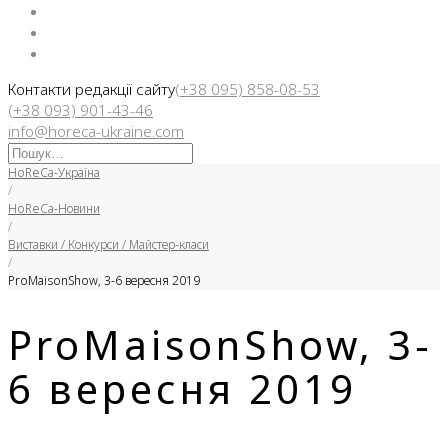
Facebook
Instargam
Telegram
Контакти редакції сайту
(+38 095) 858-08-53
(+38 093) 901-43-46
info@horeca-ukraine.com
Искать:
HoReCa-Україна
/
HoReCa-Новини
/
Виставки / Конкурси / Майстер-класи
/
ProMaisonShow, 3-6 вересня 2019
ProMaisonShow, 3-
6 вересня 2019