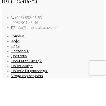
Наші Контакти
(095) 858-08-53
(093) 901-43-46
info@horeca-ukraine.com
Головна
Кафе
Бари
Ресторани
Доставка
Новини та Огляди
HoReCa-Інфо
HoReCa Енциклопедія
Угода користувача
Правила використання
HoReCa-УКРАЇНА © 2009-2026
Facebook
Instargam