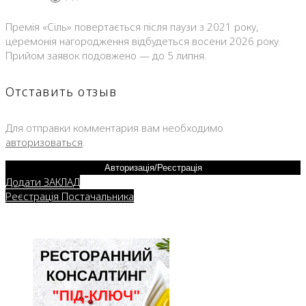
Премія «Сіль» повертається після паузи з 2021 року,
церемонія нагородження відбудеться восени 2026 року.
Прийом заявок подовжено — до 5 липня.
Отставить отзыв
Для отправки комментария вам необходимо
авторизоваться
.
Авторизація/Реєстрація
Додати ЗАКЛАД
Реєстрація Постачальника