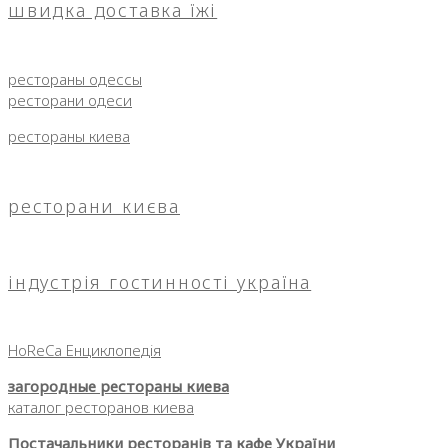
швидка доставка їжі
рестораны одессы
ресторани одеси
рестораны киева
ресторани києва
індустрія гостинності україна
HoReCa Енциклопедія
загородные рестораны киева
каталог ресторанов киева
Постачальники ресторанів та кафе України