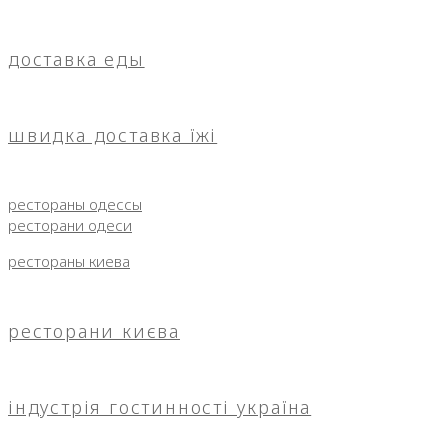
доставка еды
швидка доставка їжі
рестораны одессы
ресторани одеси
рестораны киева
ресторани києва
індустрія гостинності україна