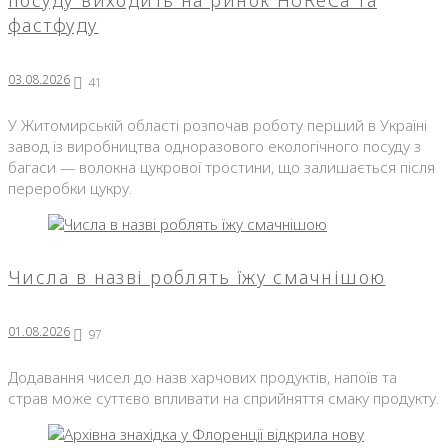
фастфуду
03.08.2026
41
У Житомирській області розпочав роботу перший в Україні
завод із виробництва одноразового екологічного посуду з
багаси — волокна цукрової тростини, що залишається після
переробки цукру.
Числа в назві роблять їжу смачнішою
01.08.2026
97
Додавання чисел до назв харчових продуктів, напоїв та
страв може суттєво впливати на сприйняття смаку продукту.