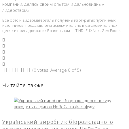
компании, делясь своим опытом и дальновидным
лидерством».
Все фото и видеоматериалы получены из открытых публичных
источников, представлены исключительно в ознакомительных
целях и принадлежат их Владельцам — TiNDLE © Next Gen Foods
Facebook
Twitter
Google+
LinkedIn
Pinterest
(
0 votes
. Average
0
of 5)
1
2
3
4
5
Читайте также
Український виробник біорозкладного
посуду виходить на ринок HoReCa та