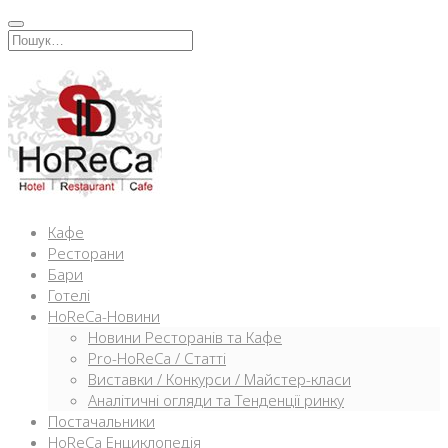
Перейти
к
Искать:
содержимому
Кафе
Ресторани
Бари
Готелі
HoReCa-Новини
Новини Ресторанів та Кафе
Pro-HoReCa / Статті
Виставки / Конкурси / Майстер-класи
Аналітичні огляди та Тенденції ринку
Постачальники
HoReCa Енциклопедія