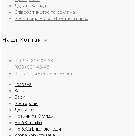
Додати Заклад
Співробітництво та реклама
Реєстрація Нового Постачальника
Наші Контакти
(095) 858-08-53
(093) 901-43-46
info@horeca-ukraine.com
Головна
Кафе
Бари
Ресторани
Доставка
Новини та Огляди
HoReCa-Інфо
HoReCa Енциклопедія
Угода користувача