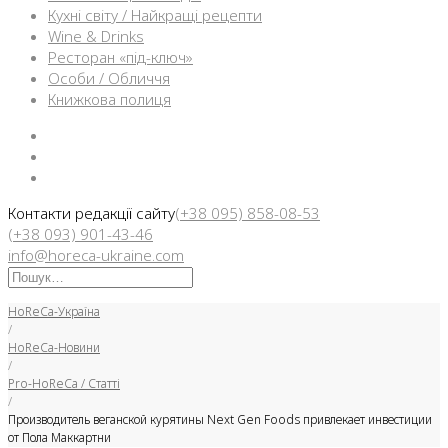
Кухні світу / Найкращі рецепти
Wine & Drinks
Ресторан «під-ключ»
Особи / Обличчя
Книжкова полиця
Facebook
Instargam
Telegram
Контакти редакції сайту
(+38 095) 858-08-53
(+38 093) 901-43-46
info@horeca-ukraine.com
Искать:
HoReCa-Україна
/
HoReCa-Новини
/
Pro-HoReCa / Статті
/
Производитель веганской курятины Next Gen Foods привлекает инвестиции
от Пола Маккартни