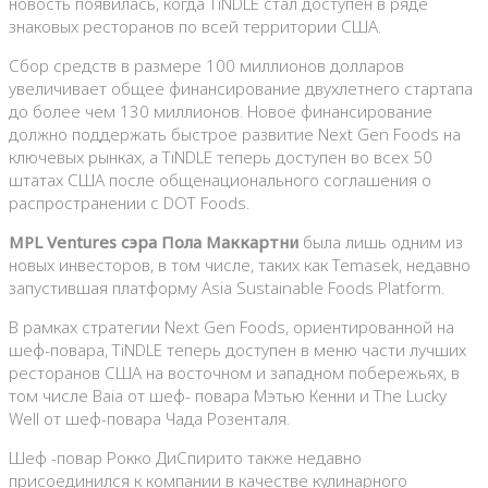
новость появилась, когда TiNDLE стал доступен в ряде
знаковых ресторанов по всей территории США.
Сбор средств в размере 100 миллионов долларов
увеличивает общее финансирование двухлетнего стартапа
до более чем 130 миллионов. Новое финансирование
должно поддержать быстрое развитие Next Gen Foods на
ключевых рынках, а TiNDLE теперь доступен во всех 50
штатах США после общенационального соглашения о
распространении с DOT Foods.
MPL Ventures сэра Пола Маккартни
была лишь одним из
новых инвесторов, в том числе, таких как Temasek, недавно
запустившая платформу Asia Sustainable Foods Platform.
В рамках стратегии Next Gen Foods, ориентированной на
шеф-повара, TiNDLE теперь доступен в меню части лучших
ресторанов США на восточном и западном побережьях, в
том числе Baia от шеф- повара Мэтью Кенни и The Lucky
Well от шеф-повара Чада Розенталя.
Шеф -повар Рокко ДиСпирито также недавно
присоединился к компании в качестве кулинарного