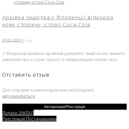
Архівна знахідка у Флоренції відкрила
нову сторінку історії Coca-Cola
31.07.2026
110
У Флоренції виявили архівний документ, який може змінити
уявлення про історію одного з найвідоміших напоїв світу.
Отставить отзыв
Для отправки комментария вам необходимо
авторизоваться
.
Авторизація/Реєстрація
Додати ЗАКЛАД
Реєстрація Постачальника